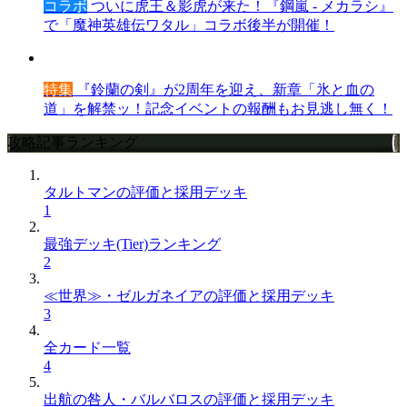
コラボ
ついに虎王＆影虎が来た！『鋼嵐 - メカラシ』
で「魔神英雄伝ワタル」コラボ後半が開催！
特集
『鈴蘭の剣』が2周年を迎え、新章「氷と血の
道」を解禁ッ！記念イベントの報酬もお見逃し無く！
攻略記事ランキング
タルトマンの評価と採用デッキ
1
最強デッキ(Tier)ランキング
2
≪世界≫・ゼルガネイアの評価と採用デッキ
3
全カード一覧
4
出航の咎人・バルバロスの評価と採用デッキ