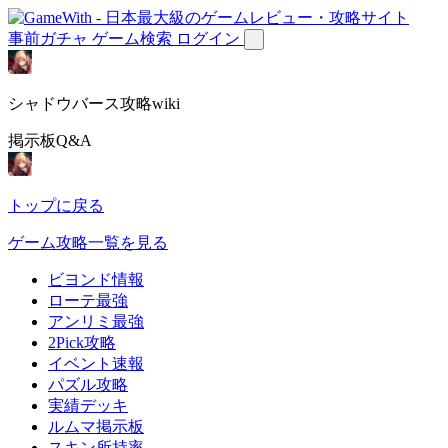
事前ガチャ
ゲーム検索
ログイン
シャドウバース攻略wiki
掲示板Q&A
トップに戻る
ゲーム攻略一覧を見る
ビヨンド情報
ローテ最強
アンリミ最強
2Pick攻略
イベント速報
パズル攻略
実績デッキ
ルムマ掲示板
スキン所持率