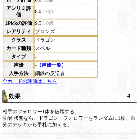
アンリミ評
8.0
/10点
価
2Pickの評価
9.5
/10点
レアリティ
ブロンズ
クラス
ドラゴン
カード種類
スペル
タイプ
-
声優
-
（声優一覧）
入手方法
鋼鉄の反逆者
全カードの評価はこちら
4
効果
相手のフォロワー1体を破壊する。
覚醒
状態なら、ドラゴン・フォロワーをランダムに1枚、自
分のデッキから手札に加える。