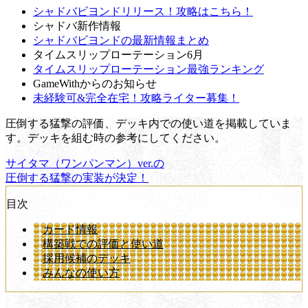
シャドバビヨンドリリース！攻略はこちら！
シャドバ新作情報
シャドバビヨンドの最新情報まとめ
タイムスリップローテーション6月
タイムスリップローテーション最強ランキング
GameWithからのお知らせ
未経験可&完全在宅！攻略ライター募集！
圧倒する猛撃の評価、デッキ内での使い道を掲載していま
す。デッキを組む時の参考にしてください。
サイタマ（ワンパンマン）ver.の
圧倒する猛撃の実装が決定！
目次
カード情報
構築戦での評価と使い道
採用候補のデッキ
みんなの使い方