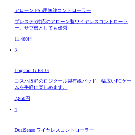
アローン PS5用無線コントローラー
プレステ5対応のアローン製ワイヤレスコントローラ
ー。サブ機としても優秀。
11,480円
3
Logicool G F310r
コスパ抜群のロジクール製有線パッド。幅広いPCゲー
ムを手軽に楽しめます。
2,860円
4
DualSense ワイヤレスコントローラー