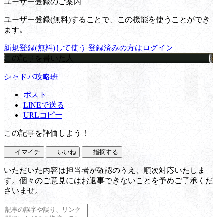
ユーザー登録のご案内
ユーザー登録(無料)することで、この機能を使うことができ
ます。
新規登録(無料)して使う
登録済みの方はログイン
この記事を書いた人
シャドバ攻略班
ポスト
LINEで送る
URLコピー
この記事を評価しよう！
イマイチ
いいね
指摘する
いただいた内容は担当者が確認のうえ、順次対応いたしま
す。個々のご意見にはお返事できないことを予めご了承くだ
さいませ。