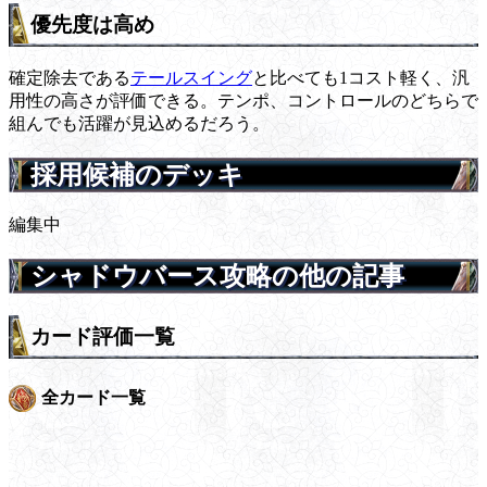
優先度は高め
確定除去である
テールスイング
と比べても1コスト軽く、汎
用性の高さが評価できる。テンポ、コントロールのどちらで
組んでも活躍が見込めるだろう。
採用候補のデッキ
編集中
シャドウバース攻略の他の記事
カード評価一覧
全カード一覧