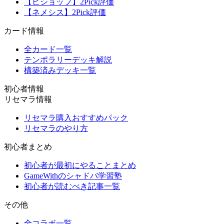
【ビショップ】2Pick評価
【ネメシス】2Pick評価
カード情報
全カード一覧
テンポラリーデッキ解説
構築済みデッキ一覧
初心者情報
リセマラ情報
リセマラ購入おすすめパック
リセマラのやり方
初心者まとめ
初心者が最初にやることまとめ
GameWithのシャドバ学習塾
初心者が読むべき記事一覧
その他
全コラボ一覧