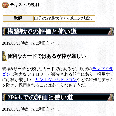
テキストの説明
覚醒
自分のPP最大値が7以上の状態。
構築戦での評価と使い道
2019/03/23時点での評価文です。
便利なカードではあるが枠が厳しい
破壊&サーチと便利なカードではあるが、現状の
ランプドラ
ゴン
は強力なフォロワーが優先される傾向にあり、採用する
には枠が厳しい。
リントヴルムドラゴン
などの特殊なデッキ
を除き、採用されることはあまりなさそうだ。
2Pickでの評価と使い道
2019/03/23時点での評価文です。