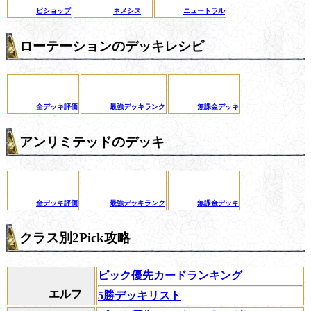
ビショップ
ネメシス
ニュートラル
ローテーションのデッキレシピ
全デッキ評価
最強デッキランク
無課金デッキ
アンリミテッドのデッキ
全デッキ評価
最強デッキランク
無課金デッキ
クラス別2Pick攻略
ピック優先カードランキング
エルフ
5勝デッキリスト