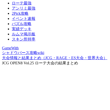
ローテ最強
アンリミ最強
2Pick攻略
イベント速報
パズル攻略
実績デッキ
ルムマ掲示板
スキン所持率
GameWith
シャドウバース攻略wiki
大会情報と結果まとめ（JCG・RAGE・ES大会・世界大会）
JCG OPEN8 Vol.25 ローテ大会の結果まとめ