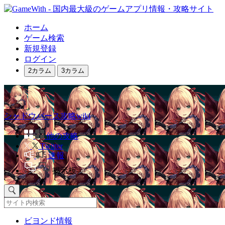
ホーム
ゲーム検索
新規登録
ログイン
2カラム
3カラム
シャドウバース攻略wiki
他の攻略
Twitter
速報
掲示板
ビヨンド情報