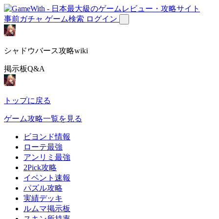
事前ガチャ
ゲーム検索
ログイン
シャドウバース攻略wiki
掲示板Q&A
トップに戻る
ゲーム攻略一覧を見る
ビヨンド情報
ローテ最強
アンリミ最強
2Pick攻略
イベント速報
パズル攻略
実績デッキ
ルムマ掲示板
スキン所持率