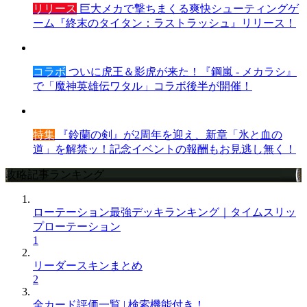
リリース
巨大メカで撃ちまくる爽快シューティングゲ
ーム『終末のタイタン：ラストラッシュ』リリース！
コラボ
ついに虎王＆影虎が来た！『鋼嵐 - メカラシ』
で「魔神英雄伝ワタル」コラボ後半が開催！
特集
『鈴蘭の剣』が2周年を迎え、新章「氷と血の
道」を解禁ッ！記念イベントの報酬もお見逃し無く！
攻略記事ランキング
ローテーション最強デッキランキング｜タイムスリッ
プローテーション
1
リーダースキンまとめ
2
全カード評価一覧 | 検索機能付き！