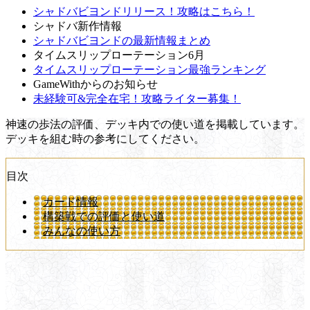
シャドバビヨンドリリース！攻略はこちら！
シャドバ新作情報
シャドバビヨンドの最新情報まとめ
タイムスリップローテーション6月
タイムスリップローテーション最強ランキング
GameWithからのお知らせ
未経験可&完全在宅！攻略ライター募集！
神速の歩法の評価、デッキ内での使い道を掲載しています。
デッキを組む時の参考にしてください。
目次
カード情報
構築戦での評価と使い道
みんなの使い方