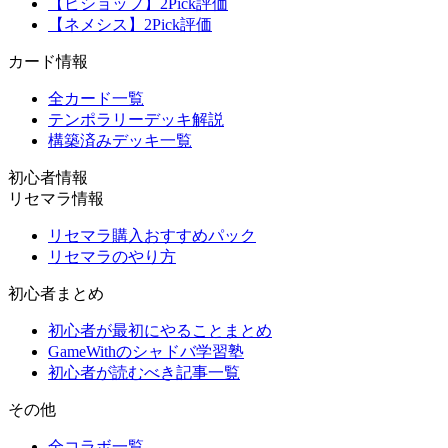
【ビショップ】2Pick評価
【ネメシス】2Pick評価
カード情報
全カード一覧
テンポラリーデッキ解説
構築済みデッキ一覧
初心者情報
リセマラ情報
リセマラ購入おすすめパック
リセマラのやり方
初心者まとめ
初心者が最初にやることまとめ
GameWithのシャドバ学習塾
初心者が読むべき記事一覧
その他
全コラボ一覧