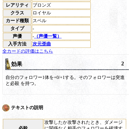
レアリティ
ブロンズ
クラス
ロイヤル
カード種類
スペル
タイプ
-
声優
-
（声優一覧）
入手方法
次元歪曲
全カードの評価はこちら
2
効果
自分のフォロワー1体を+0/+1する。そのフォロワーは
突進
と
必殺
を持つ。
テキストの説明
攻撃したか攻撃されたとき、ダメージ
必殺
に関係なく相手のフォロワーを破壊す