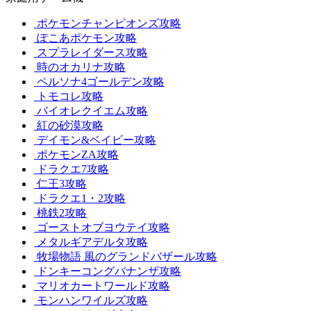
ポケモンチャンピオンズ攻略
ぽこあポケモン攻略
スプラレイダース攻略
時のオカリナ攻略
ペルソナ4ゴールデン攻略
トモコレ攻略
バイオレクイエム攻略
紅の砂漠攻略
デイモン&ベイビー攻略
ポケモンZA攻略
ドラクエ7攻略
仁王3攻略
ドラクエ1・2攻略
桃鉄2攻略
ゴーストオブヨウテイ攻略
メタルギアデルタ攻略
牧場物語 風のグランドバザール攻略
ドンキーコングバナンザ攻略
マリオカートワールド攻略
モンハンワイルズ攻略