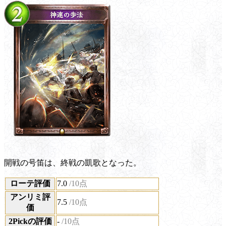
開戦の号笛は、終戦の凱歌となった。
ローテ評価
7.0
/10点
アンリミ評
7.5
/10点
価
2Pickの評価
-
/10点