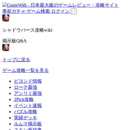
事前ガチャ
ゲーム検索
ログイン
シャドウバース攻略wiki
掲示板Q&A
トップに戻る
ゲーム攻略一覧を見る
ビヨンド情報
ローテ最強
アンリミ最強
2Pick攻略
イベント速報
パズル攻略
実績デッキ
ルムマ掲示板
スキン所持率