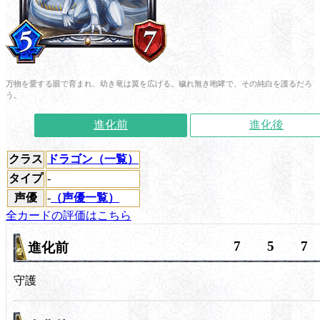
万物を愛する眼で育まれ、幼き竜は翼を広げる。穢れ無き咆哮で、その純白を護るだろ
う。
進化前
進化後
クラス
ドラゴン（一覧）
タイプ
-
声優
-
（声優一覧）
全カードの評価はこちら
7
5
7
進化前
守護