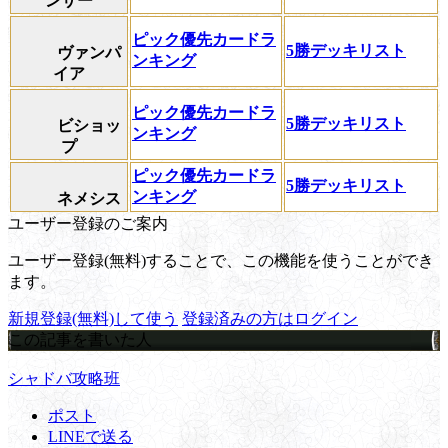
ンサー
ピック優先カードラ
5勝デッキリスト
ヴァンパ
ンキング
イア
ピック優先カードラ
5勝デッキリスト
ビショッ
ンキング
プ
ピック優先カードラ
5勝デッキリスト
ンキング
ネメシス
ユーザー登録のご案内
ユーザー登録(無料)することで、この機能を使うことができ
ます。
新規登録(無料)して使う
登録済みの方はログイン
この記事を書いた人
シャドバ攻略班
ポスト
LINEで送る