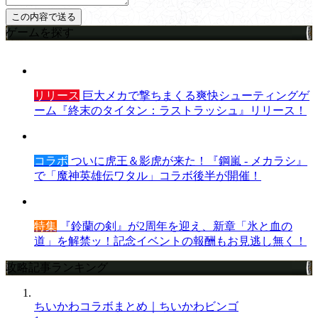
ゲームを探す
リリース
巨大メカで撃ちまくる爽快シューティングゲ
ーム『終末のタイタン：ラストラッシュ』リリース！
コラボ
ついに虎王＆影虎が来た！『鋼嵐 - メカラシ』
で「魔神英雄伝ワタル」コラボ後半が開催！
特集
『鈴蘭の剣』が2周年を迎え、新章「氷と血の
道」を解禁ッ！記念イベントの報酬もお見逃し無く！
攻略記事ランキング
ちいかわコラボまとめ｜ちいかわビンゴ