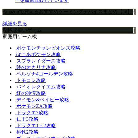
ーを徹底比較しています
Amazonで買えるおすすめゲーミングデバイスまとめ【ad】
詳細を見る
攻略取扱いゲーム
家庭用ゲーム機
ポケモンチャンピオンズ攻略
ぽこあポケモン攻略
スプラレイダース攻略
時のオカリナ攻略
ペルソナ4ゴールデン攻略
トモコレ攻略
バイオレクイエム攻略
紅の砂漠攻略
デイモン&ベイビー攻略
ポケモンZA攻略
ドラクエ7攻略
仁王3攻略
ドラクエ1・2攻略
桃鉄2攻略