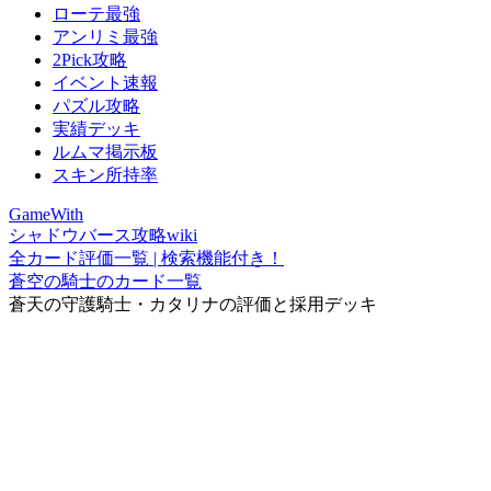
ローテ最強
アンリミ最強
2Pick攻略
イベント速報
パズル攻略
実績デッキ
ルムマ掲示板
スキン所持率
GameWith
シャドウバース攻略wiki
全カード評価一覧 | 検索機能付き！
蒼空の騎士のカード一覧
蒼天の守護騎士・カタリナの評価と採用デッキ