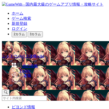
ホーム
ゲーム検索
新規登録
ログイン
2カラム
3カラム
シャドウバース攻略wiki
他の攻略
Twitter
速報
掲示板
ビヨンド情報