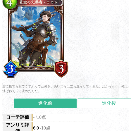
空に捨てられてくすぶってた俺を、あいつらは立ち直らせてくれた。だからもう、俺は
逃げねぇって決めたんだ。
進化前
進化後
ローテ評価
-
/10点
アンリミ評
6.0
/10点