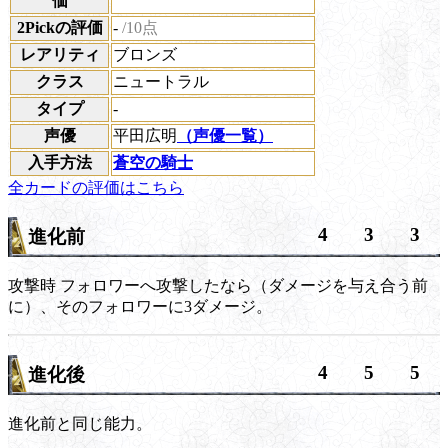
価
2Pickの評価
-
/10点
レアリティ
ブロンズ
クラス
ニュートラル
タイプ
-
声優
平田広明
（声優一覧）
入手方法
蒼空の騎士
全カードの評価はこちら
4
3
3
進化前
攻撃時
フォロワーへ攻撃したなら（ダメージを与え合う前
に）、そのフォロワーに3ダメージ。
4
5
5
進化後
進化前と同じ能力。