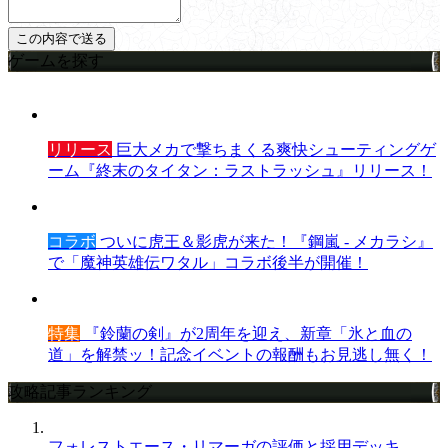
ゲームを探す
リリース
巨大メカで撃ちまくる爽快シューティングゲ
ーム『終末のタイタン：ラストラッシュ』リリース！
コラボ
ついに虎王＆影虎が来た！『鋼嵐 - メカラシ』
で「魔神英雄伝ワタル」コラボ後半が開催！
特集
『鈴蘭の剣』が2周年を迎え、新章「氷と血の
道」を解禁ッ！記念イベントの報酬もお見逃し無く！
攻略記事ランキング
フォレストエース・リマーガの評価と採用デッキ