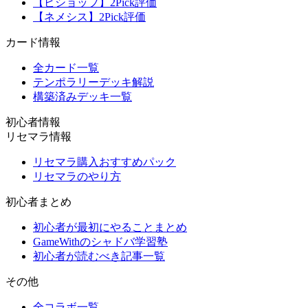
【ビショップ】2Pick評価
【ネメシス】2Pick評価
カード情報
全カード一覧
テンポラリーデッキ解説
構築済みデッキ一覧
初心者情報
リセマラ情報
リセマラ購入おすすめパック
リセマラのやり方
初心者まとめ
初心者が最初にやることまとめ
GameWithのシャドバ学習塾
初心者が読むべき記事一覧
その他
全コラボ一覧