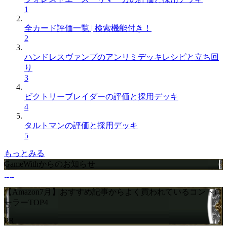
1
全カード評価一覧 | 検索機能付き！
2
ハンドレスヴァンプのアンリミデッキレシピと立ち回
り
3
ビクトリーブレイダーの評価と採用デッキ
4
タルトマンの評価と採用デッキ
5
もっとみる
GameWithからのお知らせ
【Amazon7月】おすすめ記事からよく買われているコントロ
ーラーTOP4
PR