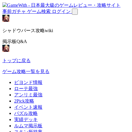
事前ガチャ
ゲーム検索
ログイン
シャドウバース攻略wiki
掲示板Q&A
トップに戻る
ゲーム攻略一覧を見る
ビヨンド情報
ローテ最強
アンリミ最強
2Pick攻略
イベント速報
パズル攻略
実績デッキ
ルムマ掲示板
スキン所持率