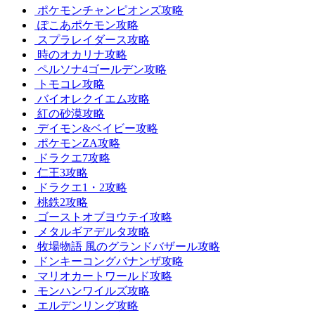
ポケモンチャンピオンズ攻略
ぽこあポケモン攻略
スプラレイダース攻略
時のオカリナ攻略
ペルソナ4ゴールデン攻略
トモコレ攻略
バイオレクイエム攻略
紅の砂漠攻略
デイモン&ベイビー攻略
ポケモンZA攻略
ドラクエ7攻略
仁王3攻略
ドラクエ1・2攻略
桃鉄2攻略
ゴーストオブヨウテイ攻略
メタルギアデルタ攻略
牧場物語 風のグランドバザール攻略
ドンキーコングバナンザ攻略
マリオカートワールド攻略
モンハンワイルズ攻略
エルデンリング攻略