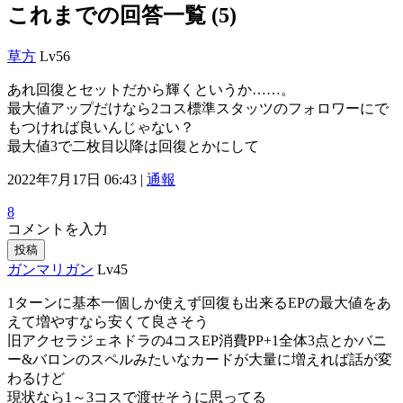
これまでの回答一覧 (5)
草方
Lv56
あれ回復とセットだから輝くというか……。
最大値アップだけなら2コス標準スタッツのフォロワーにで
もつければ良いんじゃない？
最大値3で二枚目以降は回復とかにして
2022年7月17日 06:43 |
通報
8
コメントを入力
投稿
ガンマリガン
Lv45
1ターンに基本一個しか使えず回復も出来るEPの最大値をあ
えて増やすなら安くて良さそう
旧アクセラジェネドラの4コスEP消費PP+1全体3点とかバニ
ー&バロンのスペルみたいなカードが大量に増えれば話が変
わるけど
現状なら1～3コスで渡せそうに思ってる