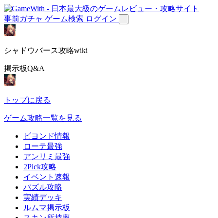
事前ガチャ
ゲーム検索
ログイン
シャドウバース攻略wiki
掲示板Q&A
トップに戻る
ゲーム攻略一覧を見る
ビヨンド情報
ローテ最強
アンリミ最強
2Pick攻略
イベント速報
パズル攻略
実績デッキ
ルムマ掲示板
スキン所持率