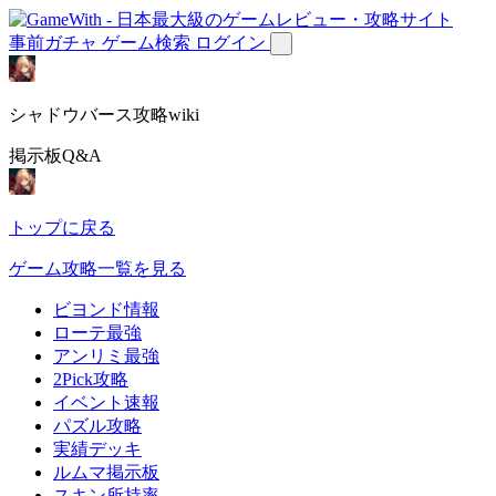
事前ガチャ
ゲーム検索
ログイン
シャドウバース攻略wiki
掲示板Q&A
トップに戻る
ゲーム攻略一覧を見る
ビヨンド情報
ローテ最強
アンリミ最強
2Pick攻略
イベント速報
パズル攻略
実績デッキ
ルムマ掲示板
スキン所持率