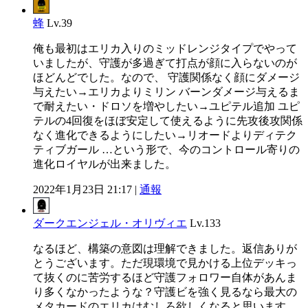
蜂
Lv.39
俺も最初はエリカ入りのミッドレンジタイプでやって
いましたが、守護が多過ぎて打点が顔に入らないのが
ほどんどでした。なので、 守護関係なく顔にダメージ
与えたい→エリカよりミリン バーンダメージ与えるま
で耐えたい・ドロソを増やしたい→ユピテル追加 ユピ
テルの4回復をほぼ安定して使えるように先攻後攻関係
なく進化できるようにしたい→リオードよりディテク
ティブガール …という形で、今のコントロール寄りの
進化ロイヤルが出来ました。
2022年1月23日 21:17 |
通報
ダークエンジェル・オリヴィエ
Lv.133
なるほど、構築の意図は理解できました。返信ありが
とうございます。ただ現環境で見かける上位デッキっ
て抜くのに苦労するほど守護フォロワー自体があんま
り多くなかったような？守護ビを強く見るなら最大の
メタカードのエリカはむしろ欲しくなると思います