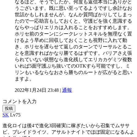
なるほど、そうでしたか。何度も返信本当にありがと
うございます。既に思い至ってるようですし余計なお
世話かもしれませんが、なんか質問ばかりしてしまっ
たので一応助言もしておくと、守護ビを強く意識する
ならやっぱりエリカは入れることをおすすめします。
ホリセ前のターンにシークレットスキルを無理なく置
けるよう早めに回収しておくことも視野に入れて動
き、ホリセを遅らせて返しのターンでリーサルとるこ
とを意識すればかなり勝てるはずです。バリアさえ張
られていない状態なら進化残してエリカカゲミツ複数
いれば5面守護ぶち抜いてのOTKすら可能ですし、ミ
リンもいるならなおさら勝ちのルートが広がると思い
ますよ。
2022年1月24日 23:48 |
通報
コメントを入力
投稿
SK
Lv75
進化ロイは後4で進化3回確実に稼ぎたいから召集でムササ
ビ、ブレイドライツ、アサルトナイトでほぼ固定になるんよ