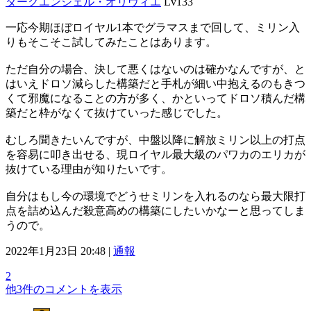
ダークエンジェル・オリヴィエ
Lv133
一応今期ほぼロイヤル1本でグラマスまで回して、ミリン入
りもそこそこ試してみたことはあります。
ただ自分の場合、決して悪くはないのは確かなんですが、と
はいえドロソ減らした構築だと手札が細い中抱えるのもきつ
くて邪魔になることの方が多く、かといってドロソ積んだ構
築だと枠がなくて抜けていった感じでした。
むしろ聞きたいんですが、中盤以降に解放ミリン以上の打点
を容易に叩き出せる、現ロイヤル最大級のパワカのエリカが
抜けている理由が知りたいです。
自分はもし今の環境でどうせミリンを入れるのなら最大限打
点を詰め込んだ殺意高めの構築にしたいかなーと思ってしま
うので。
2022年1月23日 20:48 |
通報
2
他3件のコメントを表示