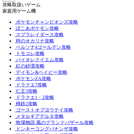
攻略取扱いゲーム
家庭用ゲーム機
ポケモンチャンピオンズ攻略
ぽこあポケモン攻略
スプラレイダース攻略
時のオカリナ攻略
ペルソナ4ゴールデン攻略
トモコレ攻略
バイオレクイエム攻略
紅の砂漠攻略
デイモン&ベイビー攻略
ポケモンZA攻略
ドラクエ7攻略
仁王3攻略
ドラクエ1・2攻略
桃鉄2攻略
ゴーストオブヨウテイ攻略
メタルギアデルタ攻略
牧場物語 風のグランドバザール攻略
ドンキーコングバナンザ攻略