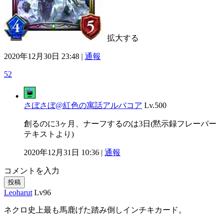
拡大する
2020年12月30日 23:48 |
通報
52
さぼさぼ@紅色の寓話アルバコア
Lv.500
創るのに3ヶ月、ナーフするのは3日(黙示録フレーバー
テキストより)
2020年12月31日 10:36 |
通報
コメントを入力
投稿
Leoharut
Lv96
ネクロ史上最も馬鹿げた踏み倒しインチキカード。