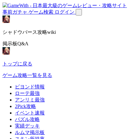
事前ガチャ
ゲーム検索
ログイン
シャドウバース攻略wiki
掲示板Q&A
トップに戻る
ゲーム攻略一覧を見る
ビヨンド情報
ローテ最強
アンリミ最強
2Pick攻略
イベント速報
パズル攻略
実績デッキ
ルムマ掲示板
スキン所持率