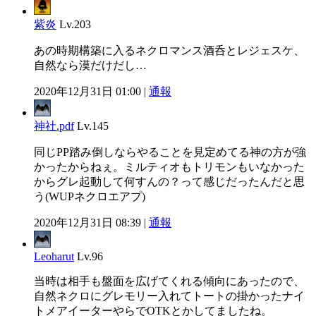
紫炎
Lv.203
あの時期構築に入るネクロマンス酒呑とレジェスケ、
自然なら漠だけだし…
2020年12月31日 01:00 |
通報
神社.pdf
Lv.145
同じPP踏み倒しならやることを見定めてる神の方が強
かったからねぇ。ミルティオもトリモンもいなかった
からグレ起動して何すんの？って感じだったんだと思
う(WUPネクロエアプ)
2020年12月31日 08:39 |
通報
Leoharut
Lv.96
当時は相手も盤面を広げてくれる傾向にあったので、
自然ネクロにグレモリー入れてトートの掛かったナイ
トメアイーターやらでOTKとかしてましたね。