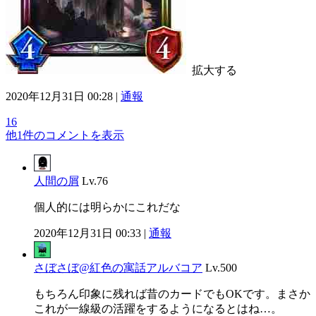
拡大する
2020年12月31日 00:28 |
通報
16
他1件のコメントを表示
人間の屑
Lv.76
個人的には明らかにこれだな
2020年12月31日 00:33 |
通報
さぼさぼ@紅色の寓話アルバコア
Lv.500
もちろん印象に残れば昔のカードでもOKです。まさか
これが一線級の活躍をするようになるとはね…。