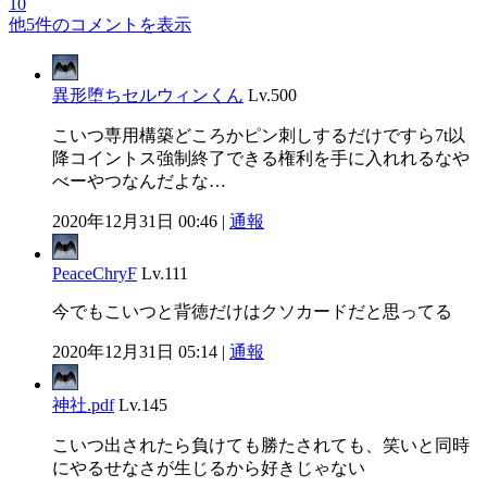
10
他5件のコメントを表示
異形堕ちセルウィンくん
Lv.500
こいつ専用構築どころかピン刺しするだけですら7t以
降コイントス強制終了できる権利を手に入れれるなや
べーやつなんだよな…
2020年12月31日 00:46 |
通報
PeaceChryF
Lv.111
今でもこいつと背徳だけはクソカードだと思ってる
2020年12月31日 05:14 |
通報
神社.pdf
Lv.145
こいつ出されたら負けても勝たされても、笑いと同時
にやるせなさが生じるから好きじゃない