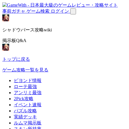
事前ガチャ
ゲーム検索
ログイン
シャドウバース攻略wiki
掲示板Q&A
トップに戻る
ゲーム攻略一覧を見る
ビヨンド情報
ローテ最強
アンリミ最強
2Pick攻略
イベント速報
パズル攻略
実績デッキ
ルムマ掲示板
スキン所持率