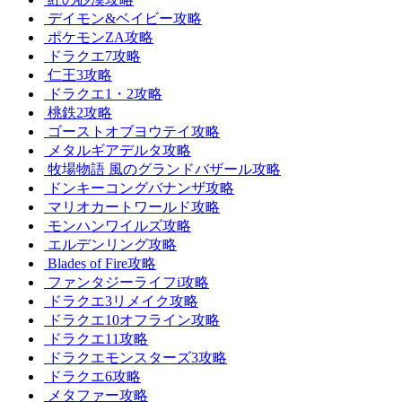
デイモン&ベイビー攻略
ポケモンZA攻略
ドラクエ7攻略
仁王3攻略
ドラクエ1・2攻略
桃鉄2攻略
ゴーストオブヨウテイ攻略
メタルギアデルタ攻略
牧場物語 風のグランドバザール攻略
ドンキーコングバナンザ攻略
マリオカートワールド攻略
モンハンワイルズ攻略
エルデンリング攻略
Blades of Fire攻略
ファンタジーライフi攻略
ドラクエ3リメイク攻略
ドラクエ10オフライン攻略
ドラクエ11攻略
ドラクエモンスターズ3攻略
ドラクエ6攻略
メタファー攻略