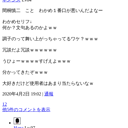
間桐慎二 こと わかめ１番口が悪いんだよなー
わかめセリフ↓
何か？文句あるのかよｗｗ
調子のって舞い上がっちゃってるワケ？ｗｗｗ
冗談だよ冗談ｗｗｗｗｗｗ
うひょーｗｗｗｗすげえよｗｗｗ
分かってきたぞｗｗｗ
大好きだけど使用者はあまり当たらないなｗ
2020年4月2日 19:02 |
通報
12
他5件のコメントを表示
Hana
Lv.97