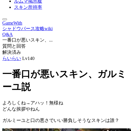
ルムマ掲示板
スキン所持率
GameWith
シャドウバース攻略wiki
Q&A
一番口が悪いスキン、...
質問と回答
解決済み
らいらい
Lv140
一番口が悪いスキン、ガルミ
ーユ説
よろしくね→アハッ！無様ね
どんな挨拶やねん
ガルミーユと口の悪さでいい勝負しそうなスキンは誰？