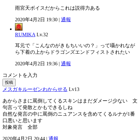
雨宮天ボイスだからこれは説得力ある
2020年4月2日 19:30 |
通報
RUMIKA
Lv.32
耳元で「こんなのがきもちいいの？」って囁かれなが
ら下着の上からドラゴンズエンドフィストされたい
2020年4月2日 19:36 |
通報
コメントを入力
投稿
メスガキルーゼンわからせる
Lv13
あからさまに罵倒してくるスキンはまだダメージ少ない 文
句言って発散とかもできるしね
自然な発言の中に罵倒のニュアンスを含めてくるルナが1番
口悪いと思います
対象発言 全部
2020年4月2日 20:44 |
通報