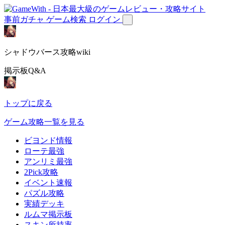
事前ガチャ
ゲーム検索
ログイン
シャドウバース攻略wiki
掲示板Q&A
トップに戻る
ゲーム攻略一覧を見る
ビヨンド情報
ローテ最強
アンリミ最強
2Pick攻略
イベント速報
パズル攻略
実績デッキ
ルムマ掲示板
スキン所持率