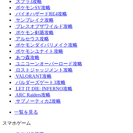
スプラ3攻略
ポケモンSV攻略
バイオハザードRE4攻略
サンブレイク攻略
ブレスオブザワイルド攻略
ポケモン剣盾攻略
アルセウス攻略
ポケモンダイパリメイク攻略
ポケモンユナイト攻略
あつ森攻略
ユニコーンオーバーロード攻略
ロストジャッジメント攻略
VALORANT攻略
バルダーズゲート3攻略
LET IT DIE: INFERNO攻略
ARC Raiders攻略
サブノーティカ2攻略
一覧を見る
スマホゲーム