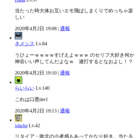
当たった時大体お互いエモ飛ばしまくりでめっちゃ楽
しい
2020年4月2日 19:08 |
通報
ネメシス
Lv.84
うひょーｗｗｗｗすげえよｗｗｗ のセリフ大好き何か
神谷いい声してんだよなｗ 連打するとなおよし！？
2020年4月2日 19:10 |
通報
らいらい
Lv.140
これは口悪tier1
2020年4月2日 19:13 |
通報
λάμδα
Lv.42
リタイア・敗北の小者感もあってかなり好き。当たる