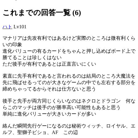
これまでの回答一覧 (6)
ハト
Lv101
マナリアは先攻有利ではあるけど実際のところは微有利くら
いの印象
進化バリューの有るカードをちゃんと押し込めばボード上で
勝てることは珍しくはない
ただ後手が有利であるとは正直言いにくい
素直に先手有利であると言われるのは結局のところ大魔法を
先に飛ばせるってのが大きなゲームの中でも左右する部分を
締めちゃってるからそれは仕方ないと思う
後手と先手が両方同じくらいなのはネクロとドラゴン 何な
らこのマッチは後手のが勝率高い可能性もあると思う
単純に進化バリューが大きいカードが多い
絡んだ瞬間先行ゲーになるのは秘術ウィッチ、ロイヤル、エ
ルフ、聖獅子ビショ、AF この辺