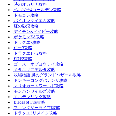
時のオカリナ攻略
ペルソナ4ゴールデン攻略
トモコレ攻略
バイオレクイエム攻略
紅の砂漠攻略
デイモン&ベイビー攻略
ポケモンZA攻略
ドラクエ7攻略
仁王3攻略
ドラクエ1・2攻略
桃鉄2攻略
ゴーストオブヨウテイ攻略
メタルギアデルタ攻略
牧場物語 風のグランドバザール攻略
ドンキーコングバナンザ攻略
マリオカートワールド攻略
モンハンワイルズ攻略
エルデンリング攻略
Blades of Fire攻略
ファンタジーライフi攻略
ドラクエ3リメイク攻略