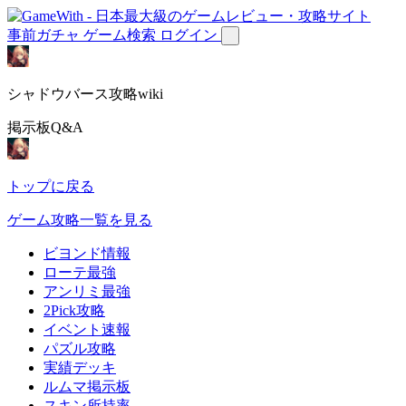
事前ガチャ
ゲーム検索
ログイン
シャドウバース攻略wiki
掲示板Q&A
トップに戻る
ゲーム攻略一覧を見る
ビヨンド情報
ローテ最強
アンリミ最強
2Pick攻略
イベント速報
パズル攻略
実績デッキ
ルムマ掲示板
スキン所持率