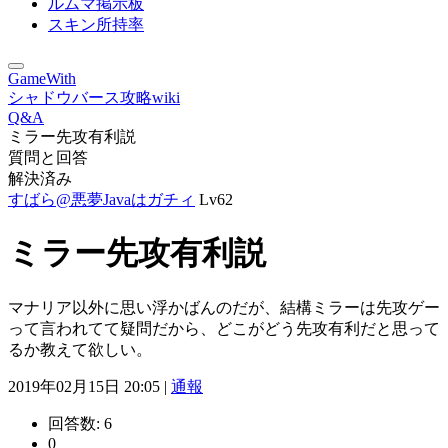
ルムマ掲示板
スキン所持率
GameWith
シャドウバース攻略wiki
Q&A
ミラー先攻有利説
質問と回答
解決済み
すばら@悪夢Javaはガチィ
Lv62
ミラー先攻有利説
マナリア以外に思い浮かばんのだが、結構ミラーは先攻ゲー
って言われてて疑問だから、どこがどう先攻有利だと思って
るか教えて欲しい。
2019年02月15日 20:05 |
通報
回答数:
6
0