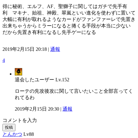
得に秘術、エルフ、AF、聖獅子に関してはガチで先手有
利 マキナ、始祖、神殿、翠嵐といい進化を使わずに置いて
大幅に有利が取れるようなカードがファンファーレで先置き
出来ちゃうからミラーになると捲くる手段が本当に少ない
だから先置き有利になるし先手ゲーになる
2019年2月15日 20:18 |
通報
4
退会したユーザー
Lv.152
ローテの先攻後攻に関して言いたいこと全部言ってく
れてるわ
2019年2月15日 20:30 |
通報
コメントを入力
投稿
とんかつ
Lv88