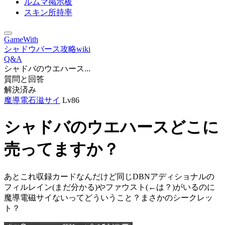
ルムマ掲示板
スキン所持率
GameWith
シャドウバース攻略wiki
Q&A
シャドバのウエハース...
質問と回答
解決済み
魔導電石滋サイ
Lv86
シャドバのウエハースどこに
売ってますか？
あとこれ収録カードなんだけど同じDBNアディショナルの
フィルレイン(まだ分かる)やファウスト(←は？)がいるのに
魔導電磁サイないってどういうこと？まさかのシークレッ
ト？