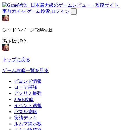
事前ガチャ
ゲーム検索
ログイン
シャドウバース攻略wiki
掲示板Q&A
トップに戻る
ゲーム攻略一覧を見る
ビヨンド情報
ローテ最強
アンリミ最強
2Pick攻略
イベント速報
パズル攻略
実績デッキ
ルムマ掲示板
スキン所持率