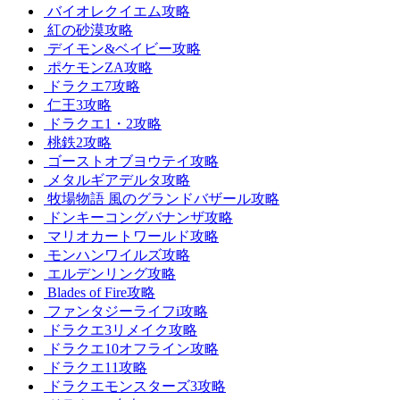
バイオレクイエム攻略
紅の砂漠攻略
デイモン&ベイビー攻略
ポケモンZA攻略
ドラクエ7攻略
仁王3攻略
ドラクエ1・2攻略
桃鉄2攻略
ゴーストオブヨウテイ攻略
メタルギアデルタ攻略
牧場物語 風のグランドバザール攻略
ドンキーコングバナンザ攻略
マリオカートワールド攻略
モンハンワイルズ攻略
エルデンリング攻略
Blades of Fire攻略
ファンタジーライフi攻略
ドラクエ3リメイク攻略
ドラクエ10オフライン攻略
ドラクエ11攻略
ドラクエモンスターズ3攻略