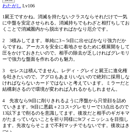
わたがし
Lv106
1屍王ですかね。消滅を持たないクラスならそれだけで一気
に中盤を安定させられる。消滅持ちでもわざと相打ちしてお
くことで消滅圏内から脱出すればかなり厄介です。
2 3積みしてます。単純に3～5t目に出せばかなり強力だか
らですね。アーカスを安全に着地させるために横展開をして
圧をかけておきたいので。相手の除去が乏しければグレモリ
ーで強力な盤面を作れるのも魅力。
3 セレスは積んでません。レディ・グレイと屍王に進化権
を吐きたいので。アグロもあまりいないので絶対に採用しな
ければならないカードではないと考えています。ミラーだと
結構刺さるので環境が変われば入れるかもしれません。
4 先攻なら9t目に削りきれるように序盤から只管顔を詰め
ていきます。9t目に悪戯＋2コス+グレモリーで13点出るので
13以下まで削るのを意識してます。後攻だと相手のギガキマ
がたまっていないことを祈り同様に9tフィニッシュを目指し
ます。先攻ならそこまで不利マッチでもないです。後攻はき
つい。