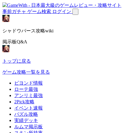
事前ガチャ
ゲーム検索
ログイン
シャドウバース攻略wiki
掲示板Q&A
トップに戻る
ゲーム攻略一覧を見る
ビヨンド情報
ローテ最強
アンリミ最強
2Pick攻略
イベント速報
パズル攻略
実績デッキ
ルムマ掲示板
スキン所持率