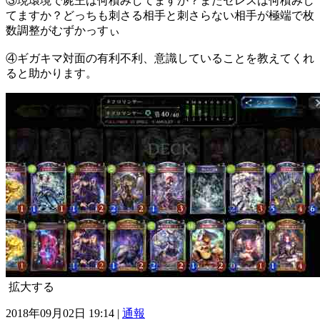
③現環境で屍王は何積みしてますか？またセレスは何積みし
てますか？どっちも刺さる相手と刺さらない相手が極端で枚
数調整がむずかっすぃ
④ギガキマ対面の有利不利、意識していることを教えてくれ
ると助かります。
拡大する
2018年09月02日 19:14 |
通報