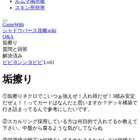
ルムマ掲示板
スキン所持率
GameWith
シャドウバース攻略wiki
Q&A
垢擦り
質問と回答
解決済み
ビビヨンンヨビビ
Lv61
垢擦り
①垢擦りネクロでこいつぁ強えぜ！入れ得だぜ！3積み安定
だぜぇ！！ってカードはなんだと思いますか？デッキ構築で
行き詰まってるんで参考にしたいです。
②スカルリング採用している方は何目的で入れてるか教えて
下さい。中盤から腐るような気がしてならぬ