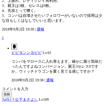
2、上振れ、レディグレイ再利用。
3、屍王は3枚、セレスは0枚。
4、先攻とって轢く。
5、コンバは自壊させたいフォロワーがいないので採用は少
な目もしくはなしでいいと思います。
2018年9月2日 19:30 |
通報
1
ビビヨンンヨビビ
Lv.61
コンバをマロースに入れ替えます。確かに腐り気味だ
ったんですよねコンバージョン。屍王3セレス0です
か。ウィッチドラゴンを重く見てる感じですか？
2018年9月2日 19:38 |
通報
コメントを入力
投稿
ﾌo마ﾉヾ公下まさよし
Lv109