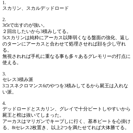
1.
スカリン、スカルデッドロード
2.
3t5tで出すのが強い。
２回出したいから3積みしてる。
5tスカリンは純粋にアーカス以降弱くなる盤面の強化、返し
のターンにアーカスと合わせて処理させれば顔を少し守れ
る。
無視されれば手札に重なる事も多々あるグレモリーの打点に
使える。
3.
セレス3積み派
3コスネクロマンス6のやつを3積みしてるから屍王は入れな
い派。
4.
デッドロードとスカリン、グレイで十分ビートしやすいから
屍王と棺は抜いてしまった。
アーカスはマリガンでキープしに行く、基本ビートを心掛け
る、8tセレス2枚置き、以上2つを満たせてれば大体勝てる。