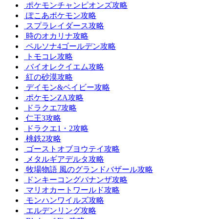
ポケモンチャンピオンズ攻略
ぽこあポケモン攻略
スプラレイダース攻略
時のオカリナ攻略
ペルソナ4ゴールデン攻略
トモコレ攻略
バイオレクイエム攻略
紅の砂漠攻略
デイモン&ベイビー攻略
ポケモンZA攻略
ドラクエ7攻略
仁王3攻略
ドラクエ1・2攻略
桃鉄2攻略
ゴーストオブヨウテイ攻略
メタルギアデルタ攻略
牧場物語 風のグランドバザール攻略
ドンキーコングバナンザ攻略
マリオカートワールド攻略
モンハンワイルズ攻略
エルデンリング攻略