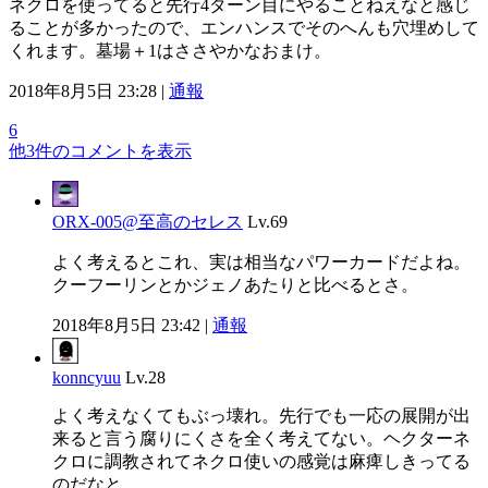
ネクロを使ってると先行4ターン目にやることねえなと感じ
ることが多かったので、エンハンスでそのへんも穴埋めして
くれます。墓場＋1はささやかなおまけ。
2018年8月5日 23:28 |
通報
6
他3件のコメントを表示
ORX-005@至高のセレス
Lv.69
よく考えるとこれ、実は相当なパワーカードだよね。
クーフーリンとかジェノあたりと比べるとさ。
2018年8月5日 23:42 |
通報
konncyuu
Lv.28
よく考えなくてもぶっ壊れ。先行でも一応の展開が出
来ると言う腐りにくさを全く考えてない。ヘクターネ
クロに調教されてネクロ使いの感覚は麻痺しきってる
のだなと