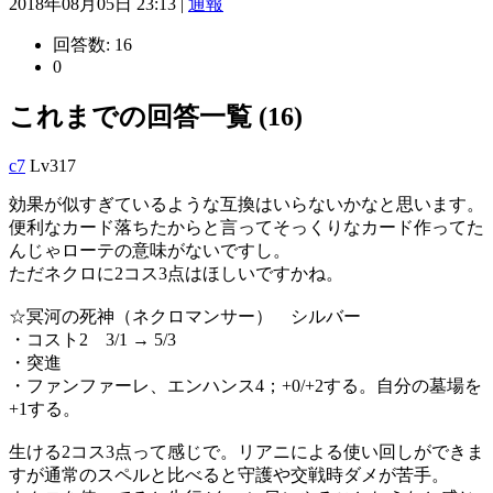
2018年08月05日 23:13 |
通報
回答数:
16
0
これまでの回答一覧 (16)
c7
Lv317
効果が似すぎているような互換はいらないかなと思います。
便利なカード落ちたからと言ってそっくりなカード作ってた
んじゃローテの意味がないですし。
ただネクロに2コス3点はほしいですかね。
☆冥河の死神（ネクロマンサー） シルバー
・コスト2 3/1 → 5/3
・突進
・ファンファーレ、エンハンス4；+0/+2する。自分の墓場を
+1する。
生ける2コス3点って感じで。リアニによる使い回しができま
すが通常のスペルと比べると守護や交戦時ダメが苦手。