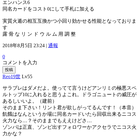
エンハンス6
同名カードをコスト0にして手札に加える
実質火遁の相互互換かつ小回り効かせる性能となっておりま
す
露 骨 な リ ン ド ウ ル ム 用 調 整
2018年8月5日 23:24 |
通報
0
コメントを入力
投稿
Reo19世
Lv55
サラブレはダメだよ。使ってて言うけどアンリミの極悪スペ
ルトップ10に入れると思うよこれ。ドラゴニュートの威圧が
あるしいいよ。（建前）
そのまま下さい！リント君が欲しがってるんです！（本音）
飢餓はなんというか場に同名カードいたら回収出来るニコス
火力なら…？そのままでもええけどさ…
ゾンパは正直、ゾンビ出すフォロワーかアクセラでニコス火
力かな？