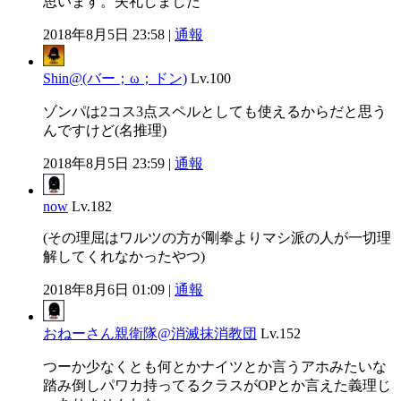
思います。失礼しました
2018年8月5日 23:58 |
通報
Shin@(バー；ω；ドン)
Lv.100
ゾンパは2コス3点スペルとしても使えるからだと思う
んですけど(名推理)
2018年8月5日 23:59 |
通報
now
Lv.182
(その理屈はワルツの方が剛拳よりマシ派の人が一切理
解してくれなかったやつ)
2018年8月6日 01:09 |
通報
おねーさん親衛隊@消滅抹消教団
Lv.152
つーか少なくとも何とかナイツとか言うアホみたいな
踏み倒しパワカ持ってるクラスがOPとか言えた義理じ