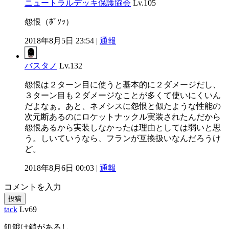
ニュートラルデッキ保護協会
Lv.105
怨恨（ﾎﾞｿｯ）
2018年8月5日 23:54 |
通報
バスタノ
Lv.132
怨恨は２ターン目に使うと基本的に２ダメージだし、
３ターン目も２ダメージなことが多くて使いにくいん
だよなぁ。あと、ネメシスに怨恨と似たような性能の
次元断あるのにロケットナックル実装されたんだから
怨恨あるから実装しなかったは理由としては弱いと思
う。しいていうなら、フランが互換扱いなんだろうけ
ど。
2018年8月6日 00:03 |
通報
コメントを入力
投稿
tack
Lv69
飢餓は鎖があるし…