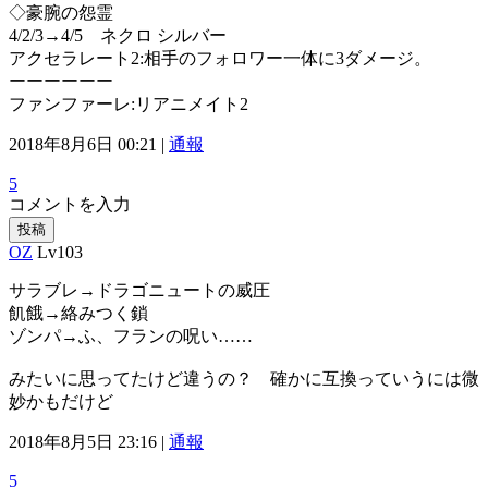
◇豪腕の怨霊
4/2/3→4/5 ネクロ シルバー
アクセラレート2:相手のフォロワー一体に3ダメージ。
ーーーーーー
ファンファーレ:リアニメイト2
2018年8月6日 00:21 |
通報
5
コメントを入力
投稿
OZ
Lv103
サラブレ→ドラゴニュートの威圧
飢餓→絡みつく鎖
ゾンパ→ふ、フランの呪い……
みたいに思ってたけど違うの？ 確かに互換っていうには微
妙かもだけど
2018年8月5日 23:16 |
通報
5