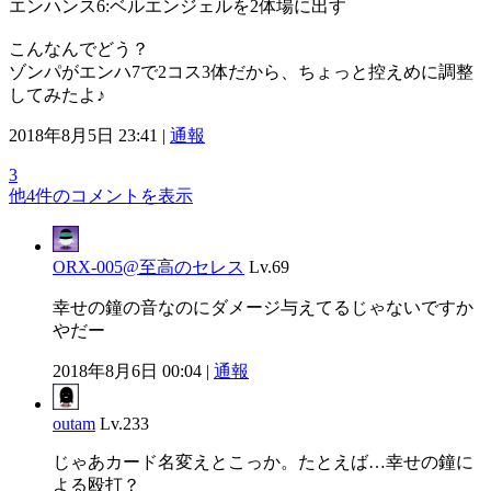
エンハンス6:ベルエンジェルを2体場に出す
こんなんでどう？
ゾンパがエンハ7で2コス3体だから、ちょっと控えめに調整
してみたよ♪
2018年8月5日 23:41 |
通報
3
他4件のコメントを表示
ORX-005@至高のセレス
Lv.69
幸せの鐘の音なのにダメージ与えてるじゃないですか
やだー
2018年8月6日 00:04 |
通報
outam
Lv.233
じゃあカード名変えとこっか。たとえば…幸せの鐘に
よる殴打？