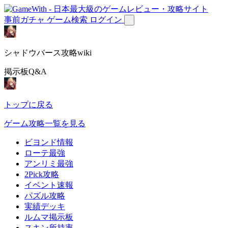
事前ガチャ
ゲーム検索
ログイン
シャドウバース攻略wiki
掲示板Q&A
トップに戻る
ゲーム攻略一覧を見る
ビヨンド情報
ローテ最強
アンリミ最強
2Pick攻略
イベント速報
パズル攻略
実績デッキ
ルムマ掲示板
スキン所持率