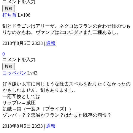
コメントを入力
投稿
打ち首
Lv106
剣とドラゴンはアリーザ、ネクロはフランの合わせ技のつも
りなのかもね。ヴァンプは2コス3ダメまだ二種あるし。
2018年8月5日 23:38 |
通報
0
コメントを入力
投稿
コッペパン
Lv43
好き嫌い以前に同じような除去スペルを配りたくなかったの
かもしれません。剣もありますし。
一応互換としては
サラブレ→威圧
飢餓→鎖（一裂き［プライズ］）
ゾンパ→？？忠誠かフラン？はたまた既存の怨恨？
2018年8月5日 23:33 |
通報