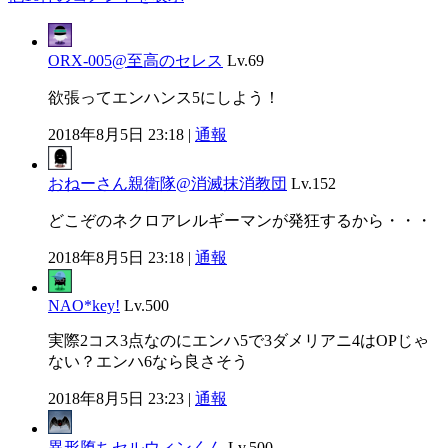
ORX-005@至高のセレス
Lv.69
欲張ってエンハンス5にしよう！
2018年8月5日 23:18 |
通報
おねーさん親衛隊@消滅抹消教団
Lv.152
どこぞのネクロアレルギーマンが発狂するから・・・
2018年8月5日 23:18 |
通報
NAO*key!
Lv.500
実際2コス3点なのにエンハ5で3ダメリアニ4はOPじゃ
ない？エンハ6なら良さそう
2018年8月5日 23:23 |
通報
異形堕ちセルウィンくん
Lv.500