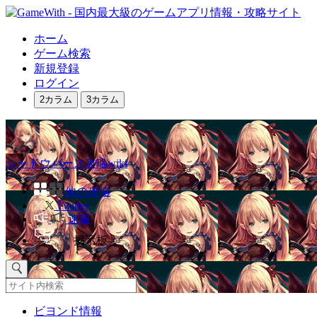
ホーム
ゲーム検索
新規登録
ログイン
2カラム
3カラム
シャドウバース攻略wiki
他の攻略
Twitter
速報
掲示板
ビヨンド情報