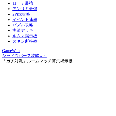
ローテ最強
アンリミ最強
2Pick攻略
イベント速報
パズル攻略
実績デッキ
ルムマ掲示板
スキン所持率
GameWith
シャドウバース攻略wiki
「ガチ対戦」ルームマッチ募集掲示板