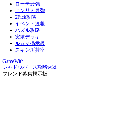
ローテ最強
アンリミ最強
2Pick攻略
イベント速報
パズル攻略
実績デッキ
ルムマ掲示板
スキン所持率
GameWith
シャドウバース攻略wiki
フレンド募集掲示板