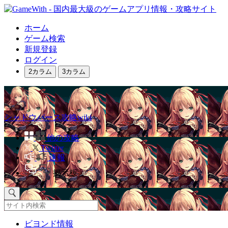
ホーム
ゲーム検索
新規登録
ログイン
2カラム
3カラム
シャドウバース攻略wiki
他の攻略
Twitter
速報
掲示板
ビヨンド情報