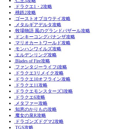
仁王3攻略
ドラクエ1・2攻略
桃鉄2攻略
ゴーストオブヨウテイ攻略
メタルギアデルタ攻略
牧場物語 風のグランドバザール攻略
ドンキーコングバナンザ攻略
マリオカートワールド攻略
モンハンワイルズ攻略
エルデンリング攻略
Blades of Fire攻略
ファンタジーライフi攻略
ドラクエ3リメイク攻略
ドラクエ10オフライン攻略
ドラクエ11攻略
ドラクエモンスターズ3攻略
ドラクエ6攻略
メタファー攻略
知恵のかりもの攻略
魔女の泉R攻略
ドラゴンズドグマ2攻略
TGS攻略