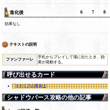
6
7
8
進化後
効果なし
テキストの説明
手札からプレイして場に出たとき、効
ファンファーレ
果が発動する。
呼び出せるカード
マナリアの竜術士
シャドウバース攻略の他の記事