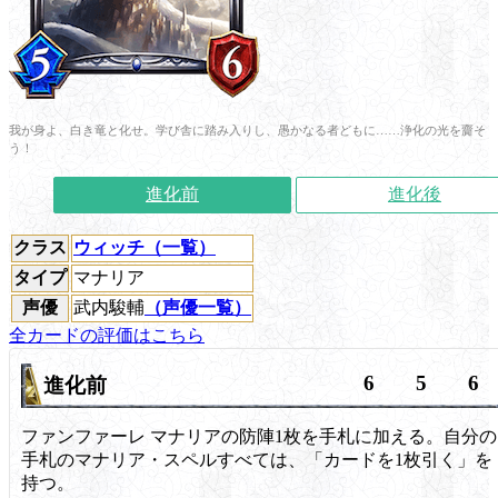
我が身よ、白き竜と化せ。学び舎に踏み入りし、愚かなる者どもに……浄化の光を齎そ
う！
進化前
進化後
クラス
ウィッチ（一覧）
タイプ
マナリア
声優
武内駿輔
（声優一覧）
全カードの評価はこちら
6
5
6
進化前
ファンファーレ
マナリアの防陣1枚を手札に加える。自分の
手札のマナリア・スペルすべては、「カードを1枚引く」を
持つ。