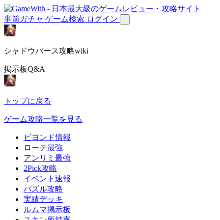
事前ガチャ
ゲーム検索
ログイン
シャドウバース攻略wiki
掲示板Q&A
トップに戻る
ゲーム攻略一覧を見る
ビヨンド情報
ローテ最強
アンリミ最強
2Pick攻略
イベント速報
パズル攻略
実績デッキ
ルムマ掲示板
スキン所持率