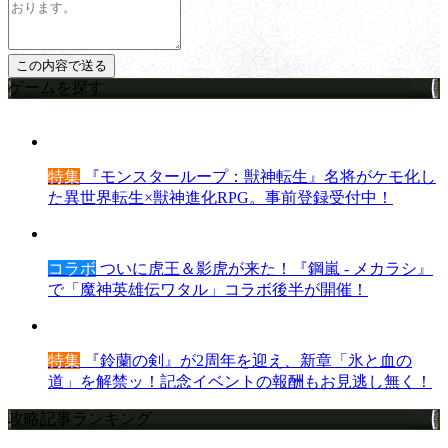
ゲームを探す
特集
『モンスターループ：獣神転生』名将がケモ化し
た異世界転生×獣神進化RPG。事前登録受付中！
コラボ
ついに虎王＆影虎が来た！『鋼嵐 - メカラシ』
で「魔神英雄伝ワタル」コラボ後半が開催！
特集
『鈴蘭の剣』が2周年を迎え、新章「氷と血の
道」を解禁ッ！記念イベントの報酬もお見逃し無く！
攻略記事ランキング