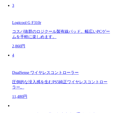
3
Logicool G F310r
コスパ抜群のロジクール製有線パッド。幅広いPCゲー
ムを手軽に楽しめます。
2,860円
4
DualSense ワイヤレスコントローラー
圧倒的な没入感を生むPS5純正ワイヤレスコントロー
ラー。
11,480円