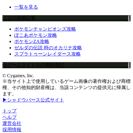
一覧を見る
注目の攻略記事
ポケモンチャンピオンズ攻略
ぽこあポケモン攻略
ポケモンZA攻略
ゼルダの伝説 時のオカリナ攻略
スプラトゥーンレイダース攻略
当ゲームタイトルの権利表記
© Cygames, Inc.
※当サイト上で使用しているゲーム画像の著作権および商標
権、その他知的財産権は、当該コンテンツの提供元に帰属し
ます。
▶シャドウバース公式サイト
トップ
ヘルプ
運営会社
採用情報