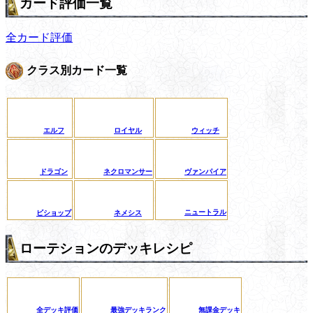
カード評価一覧
全カード評価
クラス別カード一覧
エルフ
ロイヤル
ウィッチ
ドラゴン
ネクロマンサー
ヴァンパイア
ニュートラル
ビショップ
ネメシス
ローテションのデッキレシピ
全デッキ評価
最強デッキランク
無課金デッキ