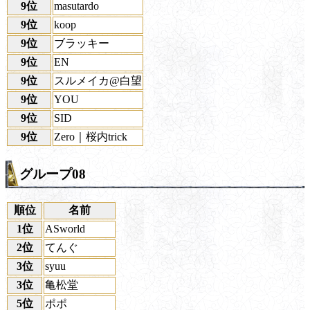
9位
masutardo
9位
koop
9位
ブラッキー
9位
EN
9位
スルメイカ@白望
9位
YOU
9位
SID
9位
Zero｜桜内trick
グループ08
順位
名前
1位
ASworld
2位
てんぐ
3位
syuu
3位
亀松堂
5位
ポポ