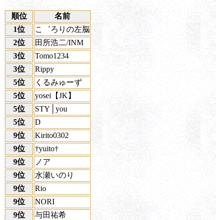
順位
名前
1位
こ゛ろりの左脳
2位
田所浩二/INM
3位
Tomo1234
3位
Rippy
5位
くるみゅーず
5位
yosei【JK】
5位
STY│you
5位
D
9位
Kirito0302
9位
†yuito†
9位
ノア
9位
水瀬いのり
9位
Rio
9位
NORI
9位
与田祐希