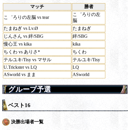
マッチ
勝者
こ゛ろりの左
こ゛ろりの左脳 vs tear
脳
たまねぎ vs Lv.Ø
たまねぎ
じんさん vs 絆/SBG
絆/SBG
慢心王 vs kika
kika
ちくわ vs ありさ*
ちくわ
テルユキ/Tisy vs マサル
テルユキ/Tisy
U.Trickster vs LQ
LQ
ASworld vs まま
ASworld
グループ予選
ベスト16
決勝出場者一覧