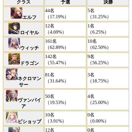
クラス
予選
決勝
44名
5名
（17.19%）
（31.25%）
エルフ
12名
1名
（4.69%）
（6.25%）
ロイヤル
161名
10名
（62.89%）
（62.50%）
ウィッチ
142名
9名
（55.47%）
（56.25%）
ドラゴン
81名
3名
ネクロマン
（31.64%）
（18.75%）
サー
50名
4名
ヴァンパイ
（19.53%）
（25.00%）
ア
10名
0名
（3.91%）
（0.00%）
ビショップ
12名
0名