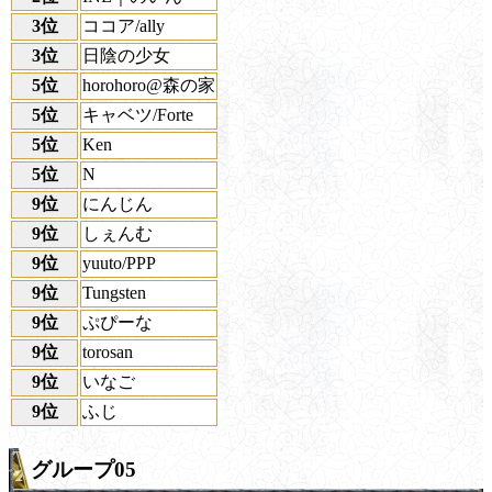
3位
ココア/ally
3位
日陰の少女
5位
horohoro@森の家
5位
キャベツ/Forte
5位
Ken
5位
N
9位
にんじん
9位
しぇんむ
9位
yuuto/PPP
9位
Tungsten
9位
ぷぴーな
9位
torosan
9位
いなご
9位
ふじ
グループ05