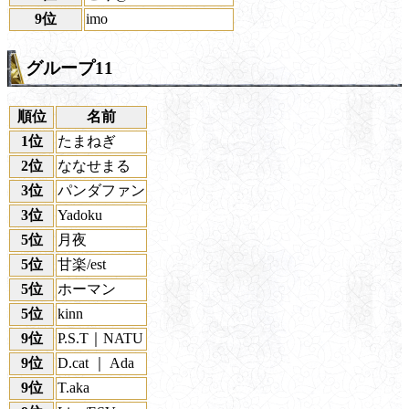
9位
imo
グループ11
順位
名前
1位
たまねぎ
2位
ななせまる
3位
パンダファン
3位
Yadoku
5位
月夜
5位
甘楽/est
5位
ホーマン
5位
kinn
9位
P.S.T｜NATU
9位
D.cat ｜ Ada
9位
T.aka