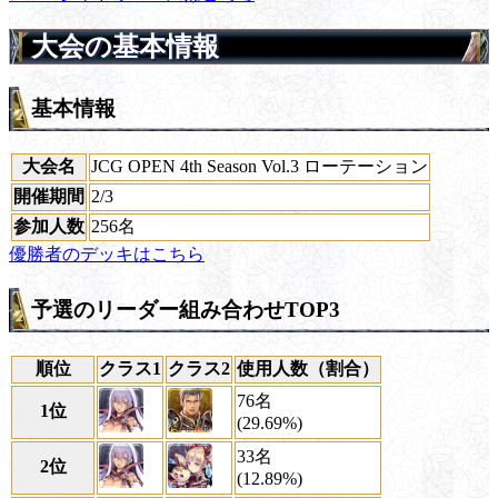
大会の基本情報
基本情報
大会名
JCG OPEN 4th Season Vol.3 ローテーション
開催期間
2/3
参加人数
256名
優勝者のデッキはこちら
予選のリーダー組み合わせTOP3
順位
クラス1
クラス2
使用人数（割合）
76名
1位
(29.69%)
33名
2位
(12.89%)