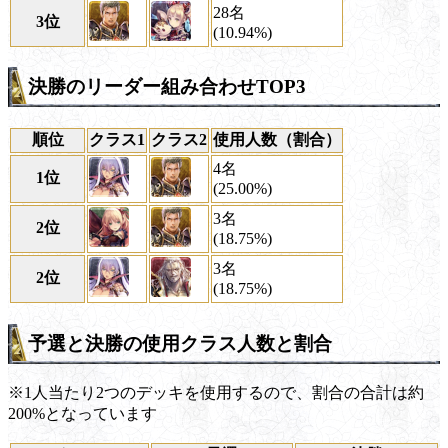
28名
3位
(10.94%)
決勝のリーダー組み合わせTOP3
順位
クラス1
クラス2
使用人数（割合）
4名
1位
(25.00%)
3名
2位
(18.75%)
3名
2位
(18.75%)
予選と決勝の使用クラス人数と割合
※1人当たり2つのデッキを使用するので、割合の合計は約
200%となっています