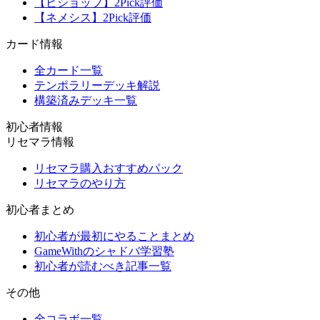
【ビショップ】2Pick評価
【ネメシス】2Pick評価
カード情報
全カード一覧
テンポラリーデッキ解説
構築済みデッキ一覧
初心者情報
リセマラ情報
リセマラ購入おすすめパック
リセマラのやり方
初心者まとめ
初心者が最初にやることまとめ
GameWithのシャドバ学習塾
初心者が読むべき記事一覧
その他
全コラボ一覧