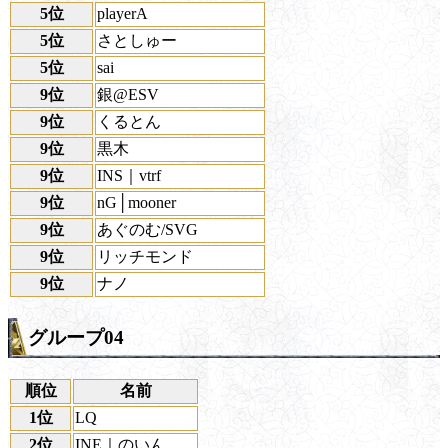
5位
playerA
5位
さとしゅー
5位
sai
9位
銀@ESV
9位
くるとん
9位
黒木
9位
INS｜vtrf
9位
nG│mooner
9位
あぐのむ/SVG
9位
リッチモンド
9位
ナノ
グループ04
順位
名前
1位
LQ
2位
INE｜のいん