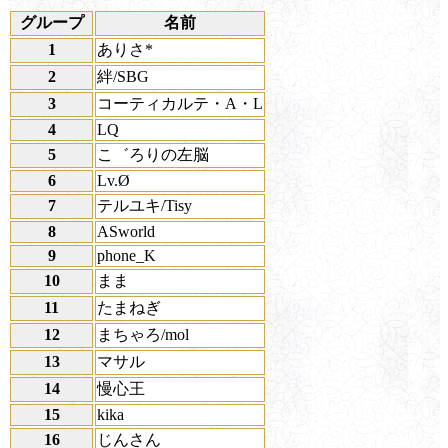
グループ
名前
1
ありさ*
2
絆/SBG
3
コーティカルテ・A・L
4
LQ
5
こ゛ろりの左脳
6
Lv.Ø
7
テルユキ/Tisy
8
ASworld
9
phone_K
10
まま
11
たまねぎ
12
まちゃろ/mol
13
マサル
14
慢心王
15
kika
16
じんさん