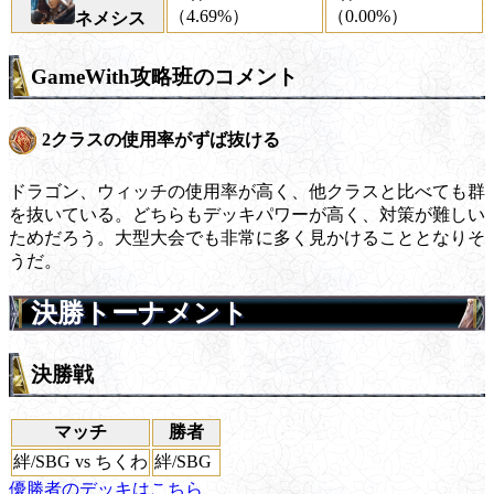
（4.69%）
（0.00%）
ネメシス
GameWith攻略班のコメント
2クラスの使用率がずば抜ける
ドラゴン、ウィッチの使用率が高く、他クラスと比べても群
を抜いている。どちらもデッキパワーが高く、対策が難しい
ためだろう。大型大会でも非常に多く見かけることとなりそ
うだ。
決勝トーナメント
決勝戦
マッチ
勝者
絆/SBG vs ちくわ
絆/SBG
優勝者のデッキはこちら