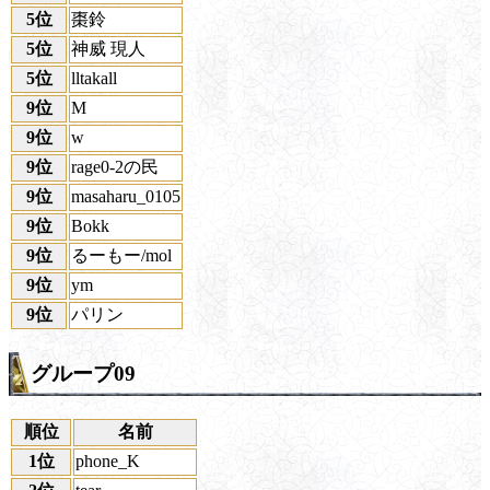
5位
棗鈴
5位
神威 現人
5位
lltakall
9位
M
9位
w
9位
rage0-2の民
9位
masaharu_0105
9位
Bokk
9位
るーもー/mol
9位
ym
9位
パリン
グループ09
順位
名前
1位
phone_K