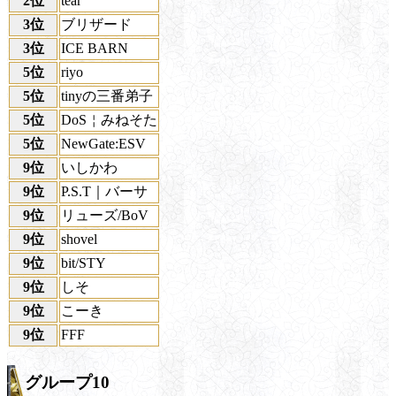
2位
tear
3位
ブリザード
3位
ICE BARN
5位
riyo
5位
tinyの三番弟子
5位
DoS￤みねそた
5位
NewGate:ESV
9位
いしかわ
9位
P.S.T｜バーサ
9位
リューズ/BoV
9位
shovel
9位
bit/STY
9位
しそ
9位
こーき
9位
FFF
グループ10