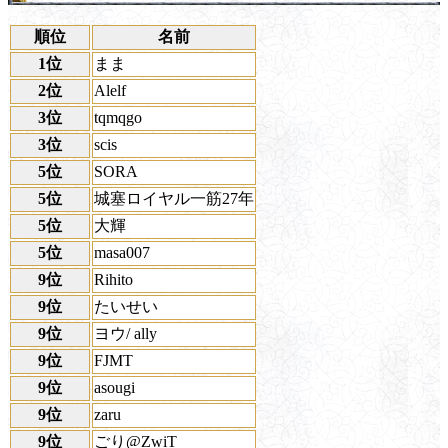
順位
名前
1位
まま
2位
Alelf
3位
tqmqgo
3位
scis
5位
SORA
5位
城塞ロイヤル一筋27年
5位
大輝
5位
masa007
9位
Rihito
9位
たいせい
9位
ヨウ/ ally
9位
FJMT
9位
asougi
9位
zaru
9位
ごり@ZwiT