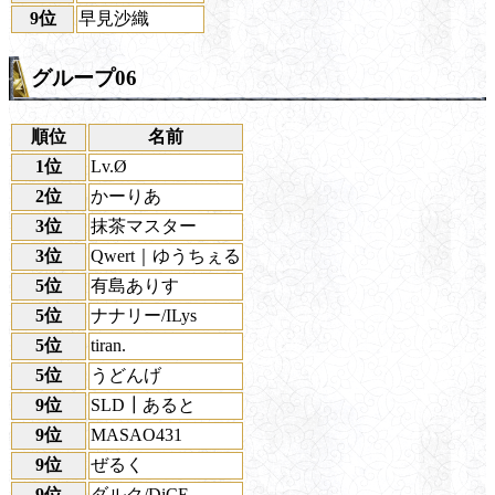
9位
早見沙織
グループ06
順位
名前
1位
Lv.Ø
2位
かーりあ
3位
抹茶マスター
3位
Qwert｜ゆうちぇる
5位
有島ありす
5位
ナナリー/ILys
5位
tiran.
5位
うどんげ
9位
SLD┃あると
9位
MASAO431
9位
ぜるく
9位
ダルク/DiCE