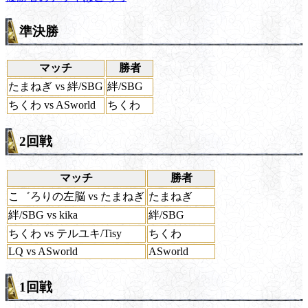
準決勝
マッチ
勝者
たまねぎ vs 絆/SBG
絆/SBG
ちくわ vs ASworld
ちくわ
2回戦
マッチ
勝者
こ゛ろりの左脳 vs たまねぎ
たまねぎ
絆/SBG vs kika
絆/SBG
ちくわ vs テルユキ/Tisy
ちくわ
LQ vs ASworld
ASworld
1回戦