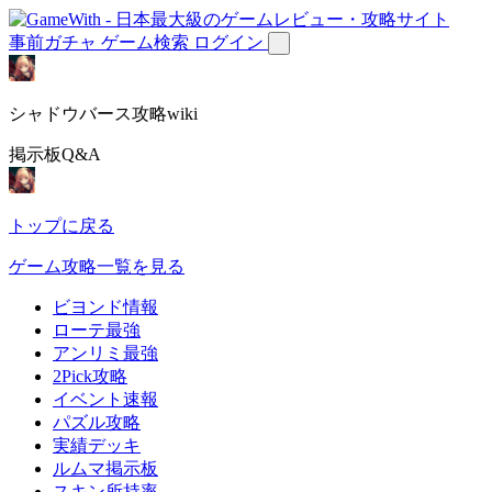
事前ガチャ
ゲーム検索
ログイン
シャドウバース攻略wiki
掲示板Q&A
トップに戻る
ゲーム攻略一覧を見る
ビヨンド情報
ローテ最強
アンリミ最強
2Pick攻略
イベント速報
パズル攻略
実績デッキ
ルムマ掲示板
スキン所持率