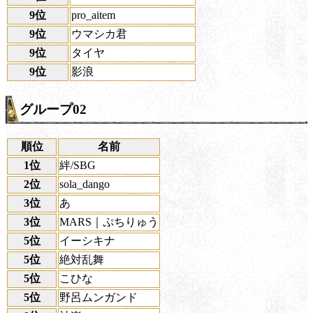
9位
pro_aitem
9位
ウマシカ君
9位
タイヤ
9位
影浪
グループ02
順位
名前
1位
絆/SBG
2位
sola_dango
3位
あ
3位
MARS｜ぷちりゅう
5位
イーシキナ
5位
絶対乱舞
5位
こひな
5位
野呂ムンガンド