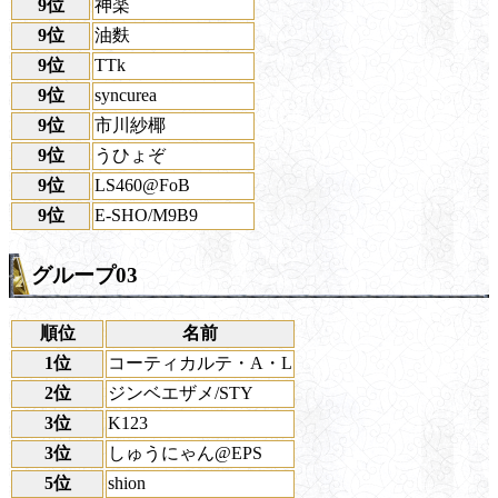
9位
神楽
9位
油麩
9位
TTk
9位
syncurea
9位
市川紗椰
9位
うひょぞ
9位
LS460@FoB
9位
E-SHO/M9B9
グループ03
順位
名前
1位
コーティカルテ・A・L
2位
ジンベエザメ/STY
3位
K123
3位
しゅうにゃん@EPS
5位
shion