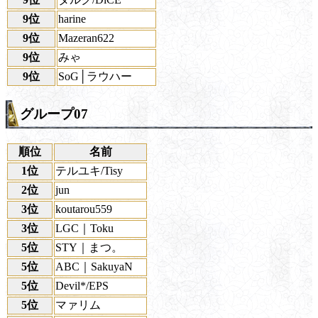
9位
harine
9位
Mazeran622
9位
みゃ
9位
SoG│ラウハー
グループ07
順位
名前
1位
テルユキ/Tisy
2位
jun
3位
koutarou559
3位
LGC｜Toku
5位
STY｜まつ。
5位
ABC｜SakuyaN
5位
Devil*/EPS
5位
マァリム