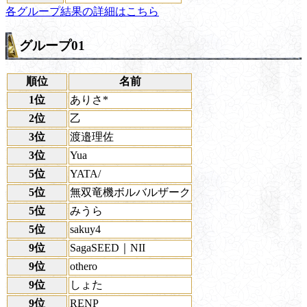
各グループ結果の詳細はこちら
グループ01
順位
名前
1位
ありさ*
2位
乙
3位
渡邉理佐
3位
Yua
5位
YATA/
5位
無双竜機ボルバルザーク
5位
みうら
5位
sakuy4
9位
SagaSEED｜NII
9位
othero
9位
しょた
9位
RENP