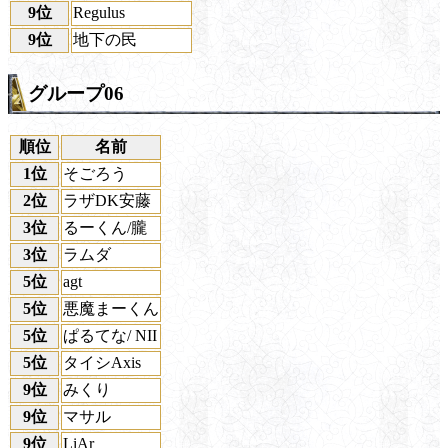
9位
Regulus
9位
地下の民
グループ06
順位
名前
1位
そごろう
2位
ラザDK安藤
3位
るーくん/朧
3位
ラムダ
5位
agt
5位
悪魔まーくん
5位
ぱるてな/ NII
5位
タイシAxis
9位
みくり
9位
マサル
9位
LiAr