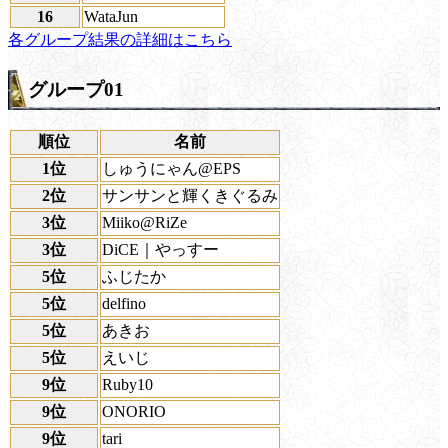
16
WataJun
各グループ結果の詳細はこちら
グループ01
順位
名前
1位
しゅうにゃん@EPS
2位
サンサンと輝くきぐるみ
3位
Miiko@RiZe
3位
DiCE｜やっすー
5位
ふじたか
5位
delfino
5位
あきお
5位
えいじ
9位
Ruby10
9位
ONORIO
9位
tari