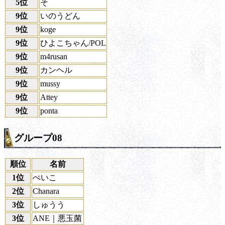
5位
そ
9位
いのうどん
9位
koge
9位
ひよこちゃん/POL
9位
m4rusan
9位
カンヘル
9位
mussy
9位
Attey
9位
ponta
グループ08
順位
名前
1位
ぺいこ
2位
Chanara
3位
しゅうう
3位
ANE｜悪玉菌