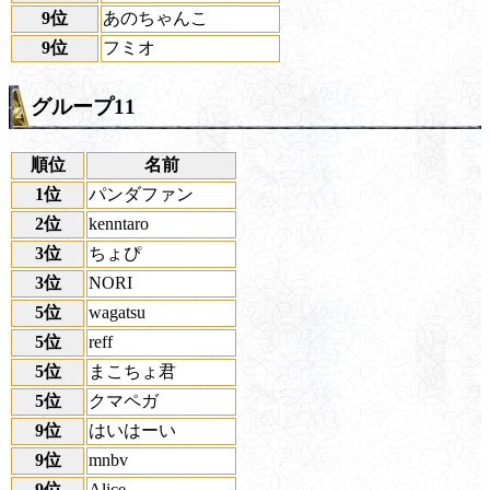
9位
あのちゃんこ
9位
フミオ
グループ11
順位
名前
1位
パンダファン
2位
kenntaro
3位
ちょぴ
3位
NORI
5位
wagatsu
5位
reff
5位
まこちょ君
5位
クマペガ
9位
はいはーい
9位
mnbv
9位
Alice