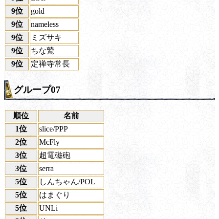
9位
gold
9位
nameless
9位
ミズサキ
9位
ちな鷲
9位
定禅寺常長
グループ07
順位
名前
1位
slice/PPP
2位
McFly
3位
超電磁砲
3位
serra
5位
しんちゃん/POL
5位
はまぐり
5位
UNLi