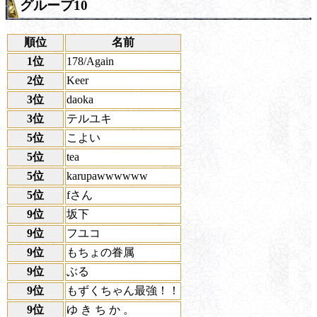
グループ10
順位
名前
1位
178/Again
2位
Keer
3位
daoka
3位
テルユキ
5位
こよい
5位
tea
5位
karupawwwwww
5位
fさん
9位
坂下
9位
フユコ
9位
もちょの眷属
9位
ぶる
9位
もずくちゃん最強！！
9位
ゆ き ち か 。