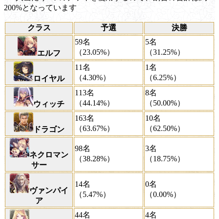
200%となっています
クラス
予選
決勝
59名
5名
（23.05%）
（31.25%）
エルフ
11名
1名
（4.30%）
（6.25%）
ロイヤル
113名
8名
（44.14%）
（50.00%）
ウィッチ
163名
10名
（63.67%）
（62.50%）
ドラゴン
98名
3名
ネクロマン
（38.28%）
（18.75%）
サー
14名
0名
ヴァンパイ
（5.47%）
（0.00%）
ア
44名
4名