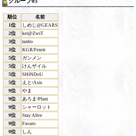
グループ05
順位
名前
1位
しめじ@GEARS
2位
kei@ZwiT
3位
tanbo
3位
KGR/Fenrir
5位
ガンメン
5位
けんザイル
5位
SHiNDoU
5位
えと/Axis
9位
やま
9位
あろま/Pfam
9位
シャーロット
9位
Stay Alive
9位
Favaro
9位
しん