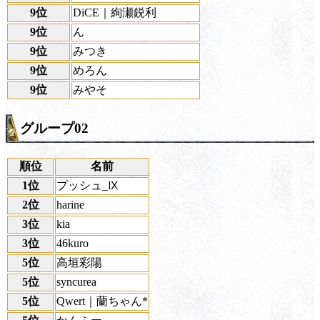
9位
DiCE｜絢瀬鋭利
9位
ん
9位
みつき
9位
めろん
9位
みやそ
グループ02
順位
名前
1位
プッシュ_Ⅸ
2位
harine
3位
kia
3位
46kuro
5位
高垣彩陽
5位
syncurea
5位
Qwert｜蘭ちゃん*