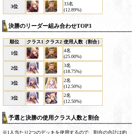
33名
3位
(12.89%)
決勝のリーダー組み合わせTOP3
順位
クラス1
クラス2
使用人数（割合）
4名
1位
(25.00%)
3名
2位
(18.75%)
2名
3位
(12.50%)
2名
3位
(12.50%)
予選と決勝の使用クラス人数と割合
※1人当たり2つのデッキを使用するので、割合の合計は約