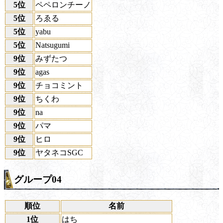
5位
ペペロンチーノ
5位
ろゑる
5位
yabu
5位
Natsugumi
9位
みずたつ
9位
agas
9位
チョコミント
9位
ちくわ
9位
na
9位
パマ
9位
ヒロ
9位
ヤタネコSGC
グループ04
順位
名前
1位
はち