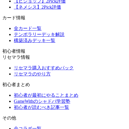
【ビショップ】2Pick評価
【ネメシス】2Pick評価
カード情報
全カード一覧
テンポラリーデッキ解説
構築済みデッキ一覧
初心者情報
リセマラ情報
リセマラ購入おすすめパック
リセマラのやり方
初心者まとめ
初心者が最初にやることまとめ
GameWithのシャドバ学習塾
初心者が読むべき記事一覧
その他
全コラボ一覧