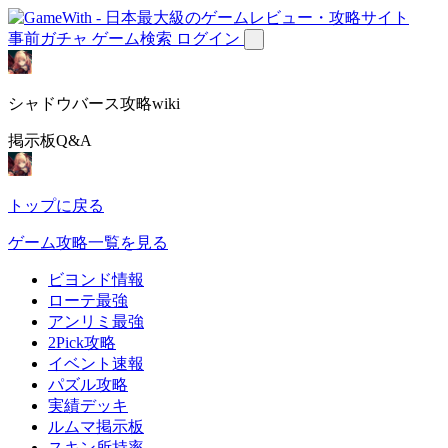
事前ガチャ
ゲーム検索
ログイン
シャドウバース攻略wiki
掲示板Q&A
トップに戻る
ゲーム攻略一覧を見る
ビヨンド情報
ローテ最強
アンリミ最強
2Pick攻略
イベント速報
パズル攻略
実績デッキ
ルムマ掲示板
スキン所持率