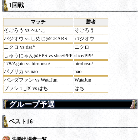
1回戦
マッチ
勝者
そごろう vs ぺいこ
そごろう
バジオウ vs しめじ@GEARS
バジオウ
ニクロ vs risa*
ニクロ
しゅうにゃん@EPS vs slice/PPP
slice/PPP
178/Again vs hirobosu/
hirobosu/
パプリカ vs nao
nao
パンダファン vs WataJun
WataJun
プッシュ_Ⅸ vs はち
はち
グループ予選
ベスト16
決勝出場者一覧