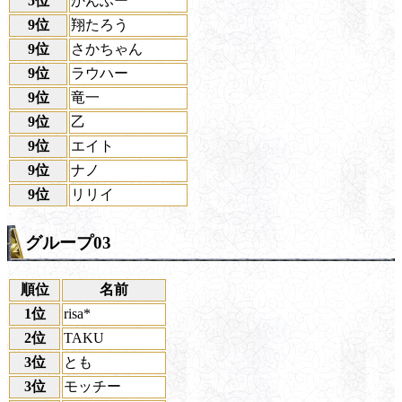
5位
かんふー
9位
翔たろう
9位
さかちゃん
9位
ラウハー
9位
竜一
9位
乙
9位
エイト
9位
ナノ
9位
リリイ
グループ03
順位
名前
1位
risa*
2位
TAKU
3位
とも
3位
モッチー