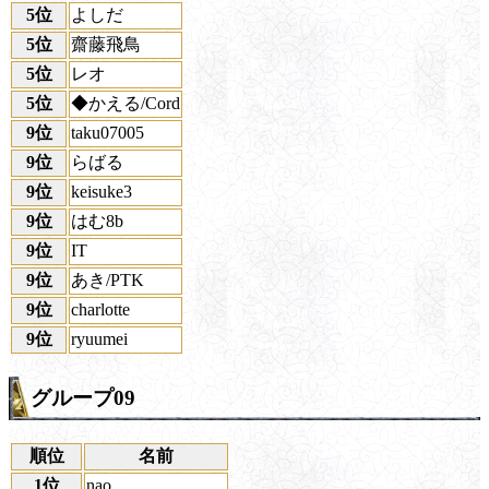
5位
よしだ
5位
齋藤飛鳥
5位
レオ
5位
◆かえる/Cord
9位
taku07005
9位
らばる
9位
keisuke3
9位
はむ8b
9位
IT
9位
あき/PTK
9位
charlotte
9位
ryuumei
グループ09
順位
名前
1位
nao