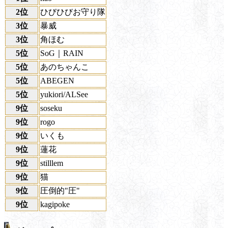
2位
ひびひびお守り隊
3位
暴威
3位
角ほむ
5位
SoG｜RAIN
5位
あのちゃんこ
5位
ABEGEN
5位
yukiori/ALSee
9位
soseku
9位
rogo
9位
いくも
9位
蓮花
9位
stilllem
9位
猫
9位
圧倒的"圧"
9位
kagipoke