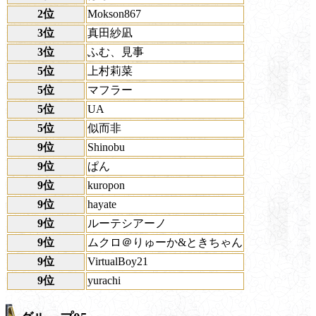
2位
Mokson867
3位
真田紗凪
3位
ふむ、見事
5位
上村莉菜
5位
マフラー
5位
UA
5位
似而非
9位
Shinobu
9位
ぱん
9位
kuropon
9位
hayate
9位
ルーテシアーノ
9位
ムクロ＠りゅーか&ときちゃん
9位
VirtualBoy21
9位
yurachi