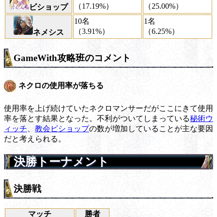
（17.19%）
（25.00%）
ビショップ
10名
1名
（3.91%）
（6.25%）
ネメシス
GameWith攻略班のコメント
ネクロの使用率が落ちる
使用率を上げ続けていたネクロマンサーだがここにきて使用
率を落とす結果となった。不利がついてしまっている
秘術ウ
ィッチ
、
教会ビショップ
の数が増加していることが主な要因
だと考えられる。
決勝トーナメント
決勝戦
マッチ
勝者