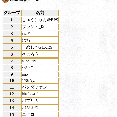
グループ
名前
1
しゅうにゃん@EPS
2
プッシュ_Ⅸ
3
risa*
4
はち
5
しめじ@GEARS
6
そごろう
7
slice/PPP
8
ぺいこ
9
nao
10
178/Again
11
パンダファン
12
hirobosu/
13
パプリカ
14
バジオウ
15
ニクロ