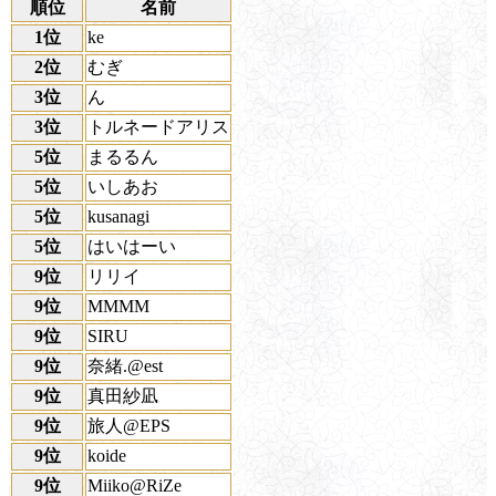
順位
名前
1位
ke
2位
むぎ
3位
ん
3位
トルネードアリス
5位
まるるん
5位
いしあお
5位
kusanagi
5位
はいはーい
9位
リリイ
9位
MMMM
9位
SIRU
9位
奈緒.@est
9位
真田紗凪
9位
旅人@EPS
9位
koide
9位
Miiko@RiZe