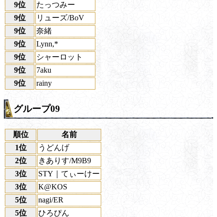
9位
たっつみー
9位
リューズ/BoV
9位
奈緒
9位
Lynn,*
9位
シャーロット
9位
7aku
9位
rainy
グループ09
順位
名前
1位
うどんげ
2位
きありす/M9B9
3位
STY｜てぃーけー
3位
K@KOS
5位
nagi/ER
5位
ひろぴん