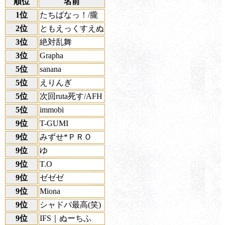
順位
名前
1位
たちばなっ！/朧
2位
ともえっくすえぬ
3位
絶対乱舞
3位
Grapha
5位
sanana
5位
えりんぎ
5位
次回ruta死す/AFH
5位
immobi
9位
T-GUMI
9位
みずせ*ＰＲＯ
9位
ゆ
9位
T.O
9位
ゼゼゼ
9位
Miona
9位
シャドバ最高(笑)
9位
IFS｜ぬーちふ