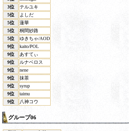
3位
テルユキ
5位
よしだ
5位
蓮華
5位
桐間紗路
5位
ゆきちゃ/AOD
9位
kaito/POL
9位
あすてぃ
9位
ルナベロス
9位
nene
9位
抹茶
9位
syrup
9位
taimu
9位
八神コウ
グループ06