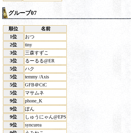
グループ07
順位
名前
1位
おつ
2位
tiny
3位
三森すずこ
3位
るーるる@ER
5位
ハク
5位
temmy /Axis
5位
GFB＠CtC
5位
マサムネ
9位
phone_K
9位
ぽん
9位
しゅうにゃん@EPS
9位
syncurea
9位
うみねこ