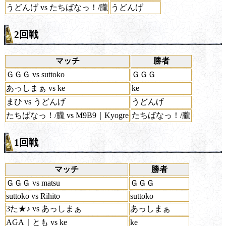
うどんげ vs たちばなっ！/朧
うどんげ
2回戦
マッチ
勝者
ＧＧＧ vs suttoko
ＧＧＧ
あっしまぁ vs ke
ke
まひ vs うどんげ
うどんげ
たちばなっ！/朧 vs M9B9｜Kyogre
たちばなっ！/朧
1回戦
マッチ
勝者
ＧＧＧ vs matsu
ＧＧＧ
suttoko vs Rihito
suttoko
3た★♪ vs あっしまぁ
あっしまぁ
AGA｜とも vs ke
ke