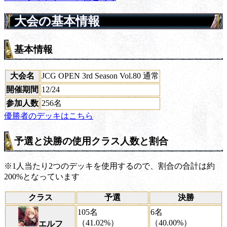
大会の基本情報
基本情報
大会名
JCG OPEN 3rd Season Vol.80 通常
開催期間
12/24
参加人数
256名
優勝者のデッキはこちら
予選と決勝の使用クラス人数と割合
※1人当たり2つのデッキを使用するので、割合の合計は約
200%となっています
クラス
予選
決勝
105名
6名
（41.02%）
（40.00%）
エルフ