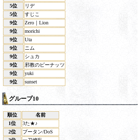
5位
リデ
5位
すじこ
9位
Zero｜Lion
9位
morichi
9位
Uta
9位
ニム
9位
シュカ
9位
邪教のピーナッツ
9位
yuki
9位
sunset
グループ10
順位
名前
1位
3た★♪
2位
ブータン/DoS