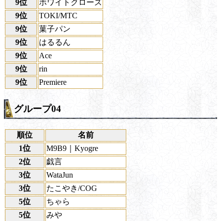
9位
ホワイトクローズ
9位
TOKI/MTC
9位
菓子パン
9位
はるるん
9位
Ace
9位
rin
9位
Premiere
グループ04
順位
名前
1位
M9B9｜Kyogre
2位
戯言
3位
WataJun
3位
たこやき/COG
5位
ちゃら
5位
みや