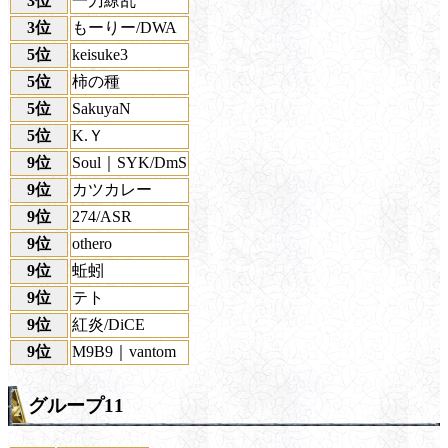
3位
一刀繚乱
3位
もーりー/DWA
5位
keisuke3
5位
柿の種
5位
SakuyaN
5位
K.Ｙ
9位
Soul｜SYK/DmS
9位
カツカレー
9位
274/ASR
9位
othero
9位
蚯蚓
9位
テト
9位
紅炎/DiCE
9位
M9B9｜vantom
グループ11