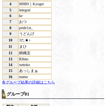
4
M9B9｜Kyogre
5
integral
6
ke
7
おつ
8
pride1st_
9
うどんげ
10
3た★♪
11
まひ
12
錦織圭
13
Rihito
14
suttoko
15
あっしまぁ
16
matsu
各グループ結果の詳細はこちら
グループ01