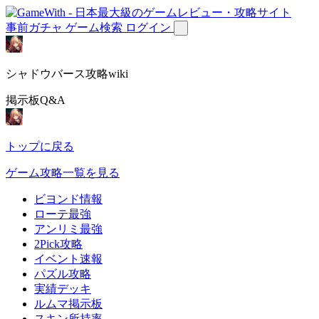
事前ガチャ
ゲーム検索
ログイン
シャドウバース攻略wiki
掲示板Q&A
トップに戻る
ゲーム攻略一覧を見る
ビヨンド情報
ローテ最強
アンリミ最強
2Pick攻略
イベント速報
パズル攻略
実績デッキ
ルムマ掲示板
スキン所持率