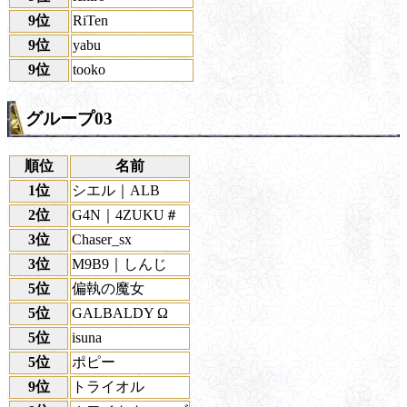
9位
RiTen
9位
yabu
9位
tooko
グループ03
順位
名前
1位
シエル｜ALB
2位
G4N｜4ZUKU＃
3位
Chaser_sx
3位
M9B9｜しんじ
5位
偏執の魔女
5位
GALBALDY Ω
5位
isuna
5位
ポピー
9位
トライオル