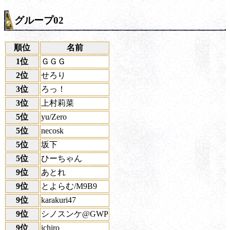
グループ02
順位
名前
1位
ＧＧＧ
2位
せろり
3位
ろっ！
3位
上村莉菜
5位
yu/Zero
5位
necosk
5位
坂下
5位
ひーちゃん
9位
あとれ
9位
とよらむ/M9B9
9位
karakuri47
9位
シノスンケ@GWP
9位
ichiro