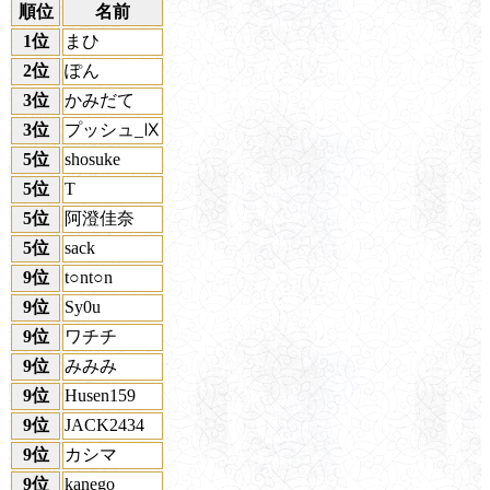
順位
名前
1位
まひ
2位
ぽん
3位
かみだて
3位
プッシュ_Ⅸ
5位
shosuke
5位
T
5位
阿澄佳奈
5位
sack
9位
t○nt○n
9位
Sy0u
9位
ワチチ
9位
みみみ
9位
Husen159
9位
JACK2434
9位
カシマ
9位
kanego