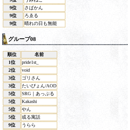
9位
さばかん
9位
ろゑる
9位
晴れの日も無能
グループ08
順位
名前
1位
pride1st_
2位
void
3位
ゴリさん
3位
たいぴょん/AOD
5位
SRG｜あっぷる
5位
Kakashi
5位
やん
5位
或る寓話
9位
うらら