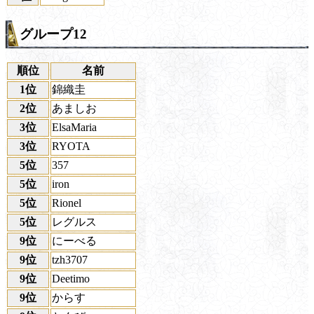
グループ12
順位
名前
1位
錦織圭
2位
あましお
3位
ElsaMaria
3位
RYOTA
5位
357
5位
iron
5位
Rionel
5位
レグルス
9位
にーべる
9位
tzh3707
9位
Deetimo
9位
からす