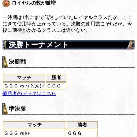
ロイヤルの数が微増
一時期は1名にまで低迷していたロイヤルクラスだが、ここ
にきて使用率が上がっている。決勝の使用数こそ0だが、今
後に期待がかかるクラスには違いない。
決勝トーナメント
決勝戦
マッチ
勝者
ＧＧＧ vs うどんげ
ＧＧＧ
優勝者のデッキはこちら
準決勝
マッチ
勝者
ＧＧＧ vs ke
ＧＧＧ