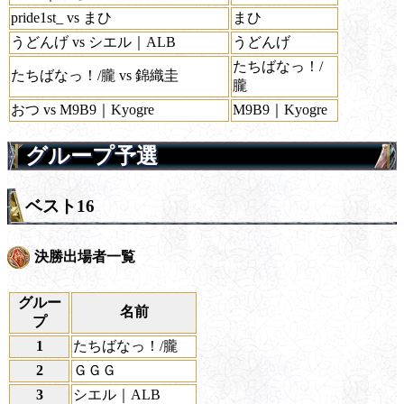
pride1st_ vs まひ
まひ
うどんげ vs シエル｜ALB
うどんげ
たちばなっ！/
たちばなっ！/朧 vs 錦織圭
朧
おつ vs M9B9｜Kyogre
M9B9｜Kyogre
グループ予選
ベスト16
決勝出場者一覧
グルー
名前
プ
1
たちばなっ！/朧
2
ＧＧＧ
3
シエル｜ALB