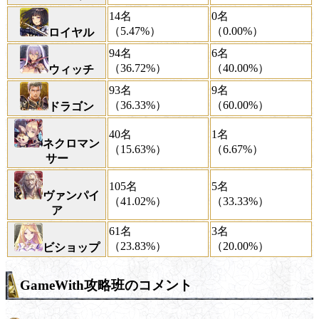
14名
0名
（5.47%）
（0.00%）
ロイヤル
94名
6名
（36.72%）
（40.00%）
ウィッチ
93名
9名
（36.33%）
（60.00%）
ドラゴン
40名
1名
ネクロマン
（15.63%）
（6.67%）
サー
105名
5名
ヴァンパイ
（41.02%）
（33.33%）
ア
61名
3名
（23.83%）
（20.00%）
ビショップ
GameWith攻略班のコメント