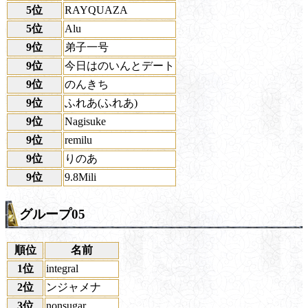
5位
RAYQUAZA
5位
Alu
9位
弟子一号
9位
今日はのいんとデート
9位
のんきち
9位
ふれあ(ふれあ)
9位
Nagisuke
9位
remilu
9位
りのあ
9位
9.8Mili
グループ05
順位
名前
1位
integral
2位
ンジャメナ
3位
nonsugar