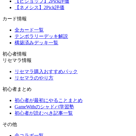
【ビショップ】2Pick評価
【ネメシス】2Pick評価
カード情報
全カード一覧
テンポラリーデッキ解説
構築済みデッキ一覧
初心者情報
リセマラ情報
リセマラ購入おすすめパック
リセマラのやり方
初心者まとめ
初心者が最初にやることまとめ
GameWithのシャドバ学習塾
初心者が読むべき記事一覧
その他
全コラボ一覧