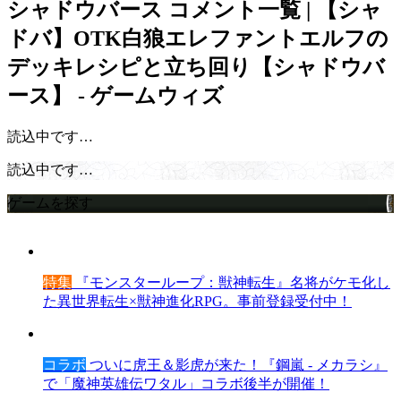
シャドウバース
コメント一覧 | 【シャ
ドバ】OTK白狼エレファントエルフの
デッキレシピと立ち回り【シャドウバ
ース】 - ゲームウィズ
読込中です…
読込中です…
ゲームを探す
特集
『モンスターループ：獣神転生』名将がケモ化し
た異世界転生×獣神進化RPG。事前登録受付中！
コラボ
ついに虎王＆影虎が来た！『鋼嵐 - メカラシ』
で「魔神英雄伝ワタル」コラボ後半が開催！