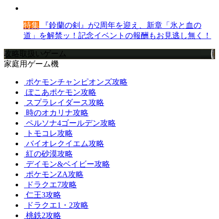
特集
『鈴蘭の剣』が2周年を迎え、新章「氷と血の
道」を解禁ッ！記念イベントの報酬もお見逃し無く！
攻略取扱いゲーム
家庭用ゲーム機
ポケモンチャンピオンズ攻略
ぽこあポケモン攻略
スプラレイダース攻略
時のオカリナ攻略
ペルソナ4ゴールデン攻略
トモコレ攻略
バイオレクイエム攻略
紅の砂漠攻略
デイモン&ベイビー攻略
ポケモンZA攻略
ドラクエ7攻略
仁王3攻略
ドラクエ1・2攻略
桃鉄2攻略