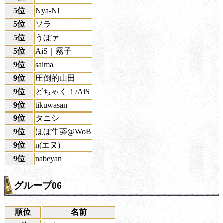
5位
Nya-N!
5位
ソラ
5位
うぼァ
5位
AiS｜霧子
9位
saima
9位
圧倒的山田
9位
どちゃく！/AiS
9位
tikuwasan
9位
タニシ
9位
ほぼ牛蒡@WoB
9位
n(エヌ)
9位
nabeyan
グループ06
順位
名前