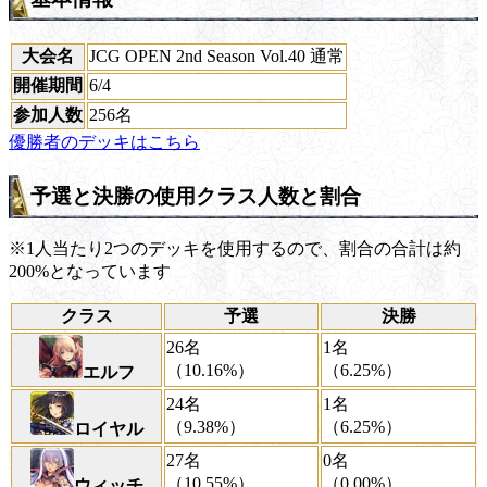
大会名
JCG OPEN 2nd Season Vol.40 通常
開催期間
6/4
参加人数
256名
優勝者のデッキはこちら
予選と決勝の使用クラス人数と割合
※1人当たり2つのデッキを使用するので、割合の合計は約
200%となっています
クラス
予選
決勝
26名
1名
（10.16%）
（6.25%）
エルフ
24名
1名
（9.38%）
（6.25%）
ロイヤル
27名
0名
（10.55%）
（0.00%）
ウィッチ