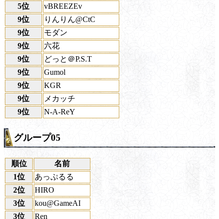
5位
vBREEZEv
9位
りんりん@CtC
9位
モダン
9位
六花
9位
どっと＠P.S.T
9位
Gumol
9位
KGR
9位
メカッチ
9位
N-A-ReY
グループ05
順位
名前
1位
あっぷるる
2位
HIRO
3位
kou@GameAI
3位
Ren