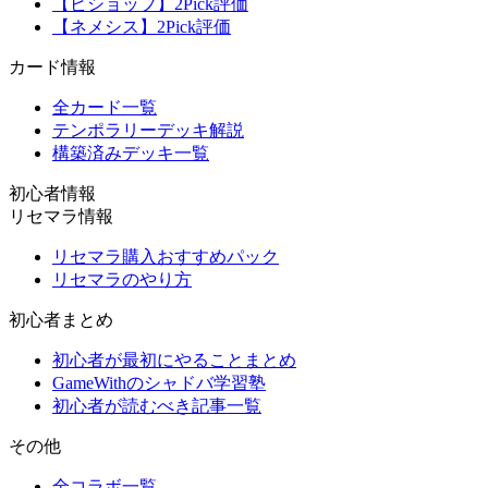
【ビショップ】2Pick評価
【ネメシス】2Pick評価
カード情報
全カード一覧
テンポラリーデッキ解説
構築済みデッキ一覧
初心者情報
リセマラ情報
リセマラ購入おすすめパック
リセマラのやり方
初心者まとめ
初心者が最初にやることまとめ
GameWithのシャドバ学習塾
初心者が読むべき記事一覧
その他
全コラボ一覧