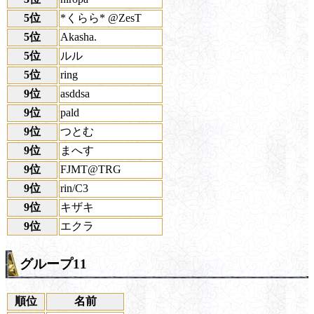
5位
*くらら* @ZesT
5位
Akasha.
5位
ルル
5位
ring
9位
asddsa
9位
pald
9位
つとむ
9位
まへす
9位
FJMT@TRG
9位
rin/C3
9位
キザキ
9位
エクラ
グループ11
順位
名前