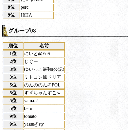
9位
perc
9位
HiHA
グループ08
順位
名前
1位
にいと@EoS
2位
じぐー
3位
ゆいっこ最強(公認)
3位
ミトコン風ドリア
5位
のんののん@POL
5位
すずちゃんすこｗ
5位
yama-2
5位
beru
9位
tomato
9位
yassu@sty