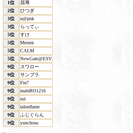
1位
屈辱
2位
ひつぎ
3位
n@pnk
3位
らってぃ
5位
すけ
5位
Menmi
5位
CALM
5位
NewGate@ESV
9位
スワロー
9位
サンブラ
9位
Fm7
9位
mahiRO1216
9位
sui
9位
talonflame
9位
ふじぐらん
9位
yunchosu