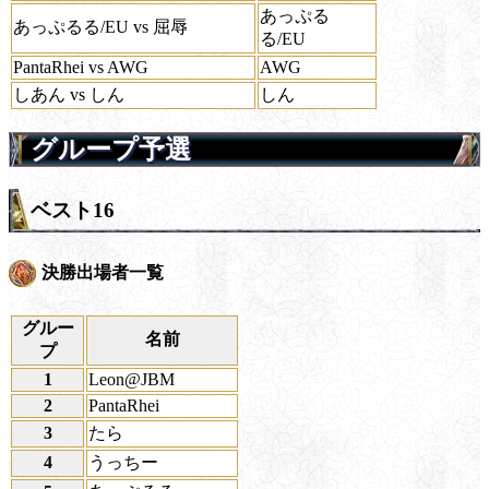
あっぷる
あっぷるる/EU vs 屈辱
る/EU
PantaRhei vs AWG
AWG
しあん vs しん
しん
グループ予選
ベスト16
決勝出場者一覧
グルー
名前
プ
1
Leon@JBM
2
PantaRhei
3
たら
4
うっちー