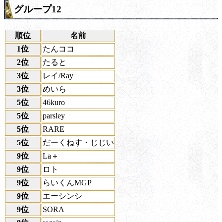
グループ12
順位
名前
1位
たんココ
2位
たると
3位
レイ/Ray
3位
めいら
5位
46kuro
5位
parsley
5位
RARE
5位
だーくねす・じじい
9位
La＋
9位
ロト
9位
らいくんMGP
9位
エーシンシ
9位
SORA