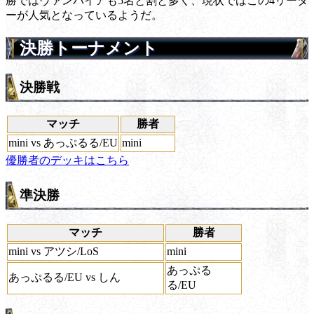
勝ではヴァンパイアも5名と割と多く、現状ではこの4リーダ
ーが人気となっているようだ。
決勝トーナメント
決勝戦
マッチ
勝者
mini vs あっぷるる/EU
mini
優勝者のデッキはこちら
準決勝
マッチ
勝者
mini vs アツシ/LoS
mini
あっぷる
あっぷるる/EU vs しん
る/EU