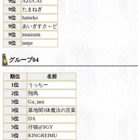
9位
AZUCAT
9位
たまねぎ
9位
haineko
9位
あいぎすさ～ど
9位
imaizumi
9位
tanpe
グループ04
順位
名前
1位
うっちー
2位
翔馬
3位
Gu_tara
3位
墓地闇3体魔法の言葉
5位
DA
5位
仔猫@SGY
5位
KINGREIMU