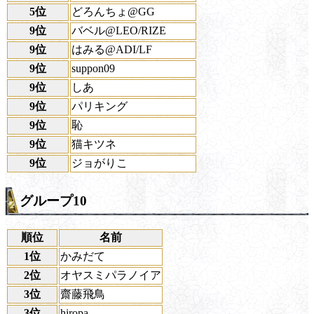
5位
どろんちょ@GG
9位
バベル@LEO/RIZE
9位
はみる@ADI/LF
9位
suppon09
9位
しあ
9位
パリキング
9位
恥
9位
猫キツネ
9位
ジョがりこ
グループ10
順位
名前
1位
かみだて
2位
オヤスミパラノイア
3位
齋藤飛鳥
3位
hiropa