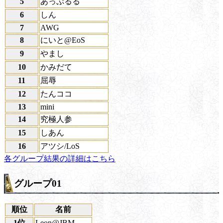
5
あっぷるる
6
しん
7
AWG
8
にいと@EoS
9
やまし
10
かみだて
11
屈辱
12
たんココ
13
mini
14
究極人参
15
しあん
16
アツシ/LoS
各グループ結果の詳細はこちら
グループ01
順位
名前
1位
Leon@JBM