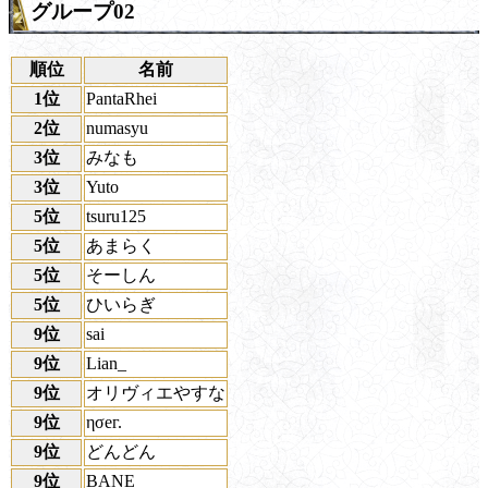
グループ02
順位
名前
1位
PantaRhei
2位
numasyu
3位
みなも
3位
Yuto
5位
tsuru125
5位
あまらく
5位
そーしん
5位
ひいらぎ
9位
sai
9位
Lian_
9位
オリヴィエやすな
9位
ησег.
9位
どんどん
9位
BANE