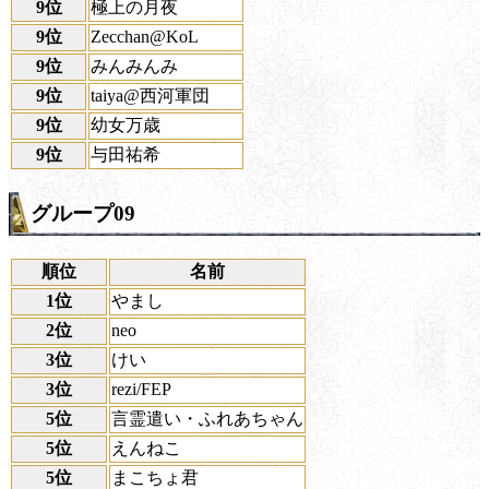
9位
極上の月夜
9位
Zecchan@KoL
9位
みんみんみ
9位
taiya@西河軍団
9位
幼女万歳
9位
与田祐希
グループ09
順位
名前
1位
やまし
2位
neo
3位
けい
3位
rezi/FEP
5位
言霊遣い・ふれあちゃん
5位
えんねこ
5位
まこちょ君