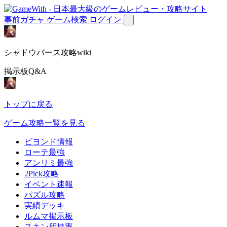
事前ガチャ
ゲーム検索
ログイン
シャドウバース攻略wiki
掲示板Q&A
トップに戻る
ゲーム攻略一覧を見る
ビヨンド情報
ローテ最強
アンリミ最強
2Pick攻略
イベント速報
パズル攻略
実績デッキ
ルムマ掲示板
スキン所持率