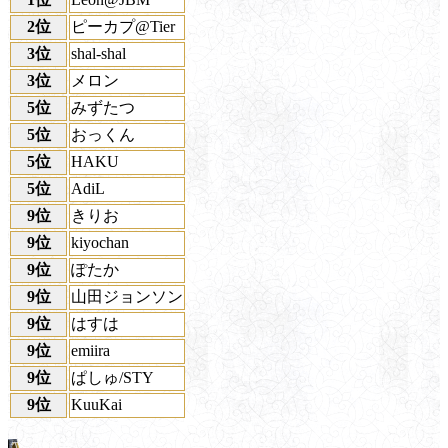
2位
ピーカプ@Tier
3位
shal-shal
3位
メロン
5位
みずたつ
5位
おっくん
5位
HAKU
5位
AdiL
9位
きりお
9位
kiyochan
9位
ぽたか
9位
山田ジョンソン
9位
はすは
9位
emiira
9位
ぱしゅ/STY
9位
KuuKai