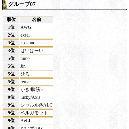
グループ07
順位
名前
1位
AWG
2位
exsai
3位
r_okano
3位
はいはーい
5位
tumo
5位
Jin
5位
ひろ
5位
remar
9位
かぎ/脳筋´s
9位
lucky/Axis
9位
シャルル@ALC
9位
ベルガモット
9位
AeLL
9位
だいず/DIZ