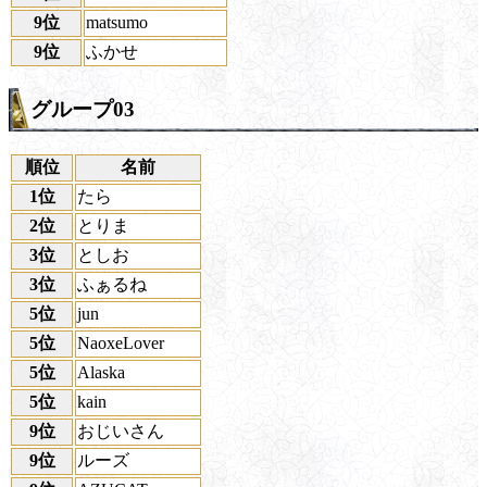
9位
matsumo
9位
ふかせ
グループ03
順位
名前
1位
たら
2位
とりま
3位
としお
3位
ふぁるね
5位
jun
5位
NaoxeLover
5位
Alaska
5位
kain
9位
おじいさん
9位
ルーズ