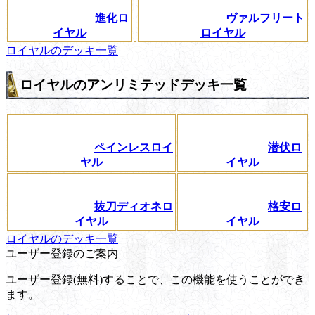
進化ロ
ヴァルフリート
イヤル
ロイヤル
ロイヤルのデッキ一覧
ロイヤルのアンリミテッドデッキ一覧
ペインレスロイ
潜伏ロ
ヤル
イヤル
抜刀ディオネロ
格安ロ
イヤル
イヤル
ロイヤルのデッキ一覧
ユーザー登録のご案内
ユーザー登録(無料)することで、この機能を使うことができ
ます。