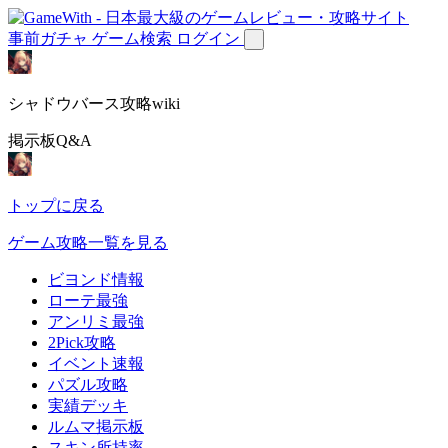
事前ガチャ
ゲーム検索
ログイン
シャドウバース攻略wiki
掲示板Q&A
トップに戻る
ゲーム攻略一覧を見る
ビヨンド情報
ローテ最強
アンリミ最強
2Pick攻略
イベント速報
パズル攻略
実績デッキ
ルムマ掲示板
スキン所持率