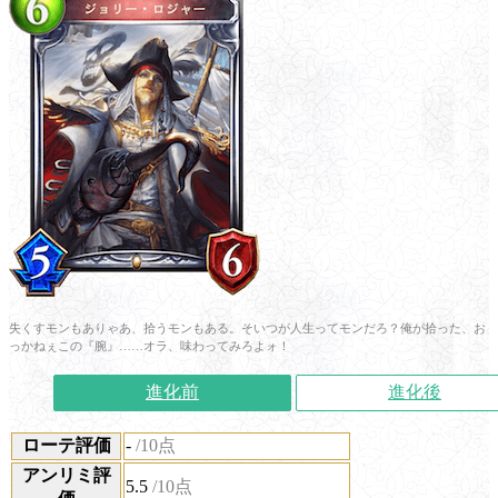
失くすモンもありゃあ、拾うモンもある。そいつが人生ってモンだろ？俺が拾った、お
っかねぇこの『腕』……オラ、味わってみろよォ！
進化前
進化後
ローテ評価
-
/10点
アンリミ評
5.5
/10点