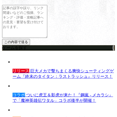
ゲームを探す
リリース
巨大メカで撃ちまくる爽快シューティングゲ
ーム『終末のタイタン：ラストラッシュ』リリース！
コラボ
ついに虎王＆影虎が来た！『鋼嵐 - メカラシ』
で「魔神英雄伝ワタル」コラボ後半が開催！