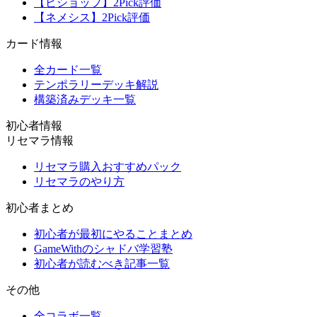
【ビショップ】2Pick評価
【ネメシス】2Pick評価
カード情報
全カード一覧
テンポラリーデッキ解説
構築済みデッキ一覧
初心者情報
リセマラ情報
リセマラ購入おすすめパック
リセマラのやり方
初心者まとめ
初心者が最初にやることまとめ
GameWithのシャドバ学習塾
初心者が読むべき記事一覧
その他
全コラボ一覧