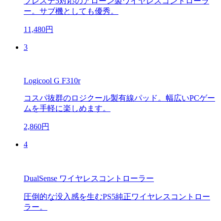
プレステ5対応のアローン製ワイヤレスコントローラ
ー。サブ機としても優秀。
11,480円
3
Logicool G F310r
コスパ抜群のロジクール製有線パッド。幅広いPCゲー
ムを手軽に楽しめます。
2,860円
4
DualSense ワイヤレスコントローラー
圧倒的な没入感を生むPS5純正ワイヤレスコントロー
ラー。