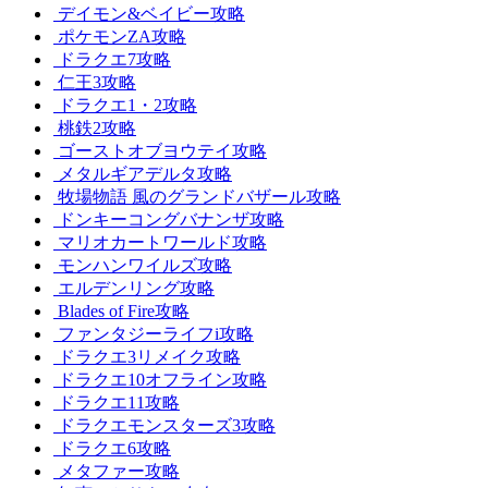
デイモン&ベイビー攻略
ポケモンZA攻略
ドラクエ7攻略
仁王3攻略
ドラクエ1・2攻略
桃鉄2攻略
ゴーストオブヨウテイ攻略
メタルギアデルタ攻略
牧場物語 風のグランドバザール攻略
ドンキーコングバナンザ攻略
マリオカートワールド攻略
モンハンワイルズ攻略
エルデンリング攻略
Blades of Fire攻略
ファンタジーライフi攻略
ドラクエ3リメイク攻略
ドラクエ10オフライン攻略
ドラクエ11攻略
ドラクエモンスターズ3攻略
ドラクエ6攻略
メタファー攻略