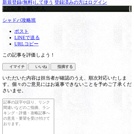
新規登録(無料)して使う
登録済みの方はログイン
この記事を書いた人
シャドバ攻略班
ポスト
LINEで送る
URLコピー
この記事を評価しよう！
イマイチ
いいね
指摘する
いただいた内容は担当者が確認のうえ、順次対応いたしま
す。個々のご意見にはお返事できないことを予めご了承くだ
さいませ。