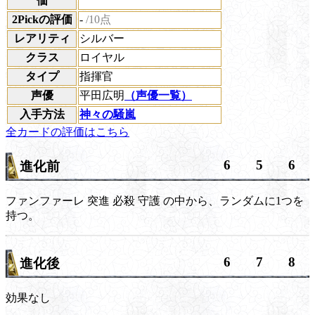
価
2Pickの評価
-
/10点
レアリティ
シルバー
クラス
ロイヤル
タイプ
指揮官
声優
平田広明
（声優一覧）
入手方法
神々の騒嵐
全カードの評価はこちら
6
5
6
進化前
ファンファーレ
突進
必殺
守護
の中から、ランダムに1つを
持つ。
6
7
8
進化後
効果なし