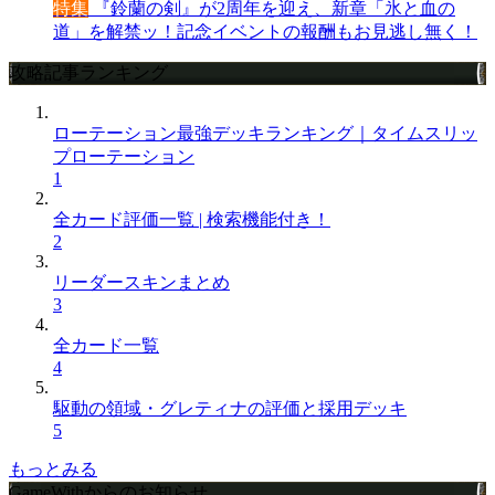
特集
『鈴蘭の剣』が2周年を迎え、新章「氷と血の
道」を解禁ッ！記念イベントの報酬もお見逃し無く！
攻略記事ランキング
ローテーション最強デッキランキング｜タイムスリッ
プローテーション
1
全カード評価一覧 | 検索機能付き！
2
リーダースキンまとめ
3
全カード一覧
4
駆動の領域・グレティナの評価と採用デッキ
5
もっとみる
GameWithからのお知らせ