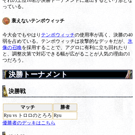
ぞれの上位16名が決勝トーナメントに進出するという形とな
っている。
衰えないテンポウィッチ
今大会でもやはり
テンポウィッチ
の使用率が高く、決勝の40
弱を占めている。テンポウィッチは攻撃的なデッキだが、
氷
像の召喚
を採用することで、アグロに有利に立ち回れたり
と、調整次第で対応できる幅が広がることが人気の理由の1
つだろう。
決勝トーナメント
決勝戦
マッチ
勝者
Ryu vs トロロのとろろ
Ryu
優勝者のデッキはこちら