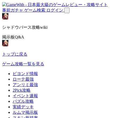
事前ガチャ
ゲーム検索
ログイン
シャドウバース攻略wiki
掲示板Q&A
トップに戻る
ゲーム攻略一覧を見る
ビヨンド情報
ローテ最強
アンリミ最強
2Pick攻略
イベント速報
パズル攻略
実績デッキ
ルムマ掲示板
スキン所持率