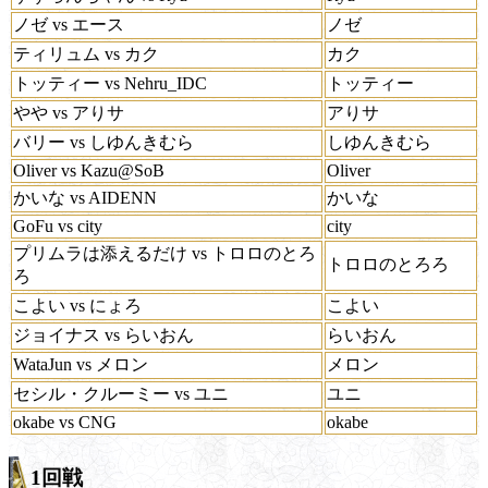
ノゼ vs エース
ノゼ
ティリュム vs カク
カク
トッティー vs Nehru_IDC
トッティー
やや vs アりサ
アりサ
バリー vs しゆんきむら
しゆんきむら
Oliver vs Kazu@SoB
Oliver
かいな vs AIDENN
かいな
GoFu vs city
city
プリムラは添えるだけ vs トロロのとろ
トロロのとろろ
ろ
こよい vs にょろ
こよい
ジョイナス vs らいおん
らいおん
WataJun vs メロン
メロン
セシル・クルーミー vs ユニ
ユニ
okabe vs CNG
okabe
1回戦