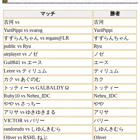
マッチ
勝者
古河 vs
古河
YuriPippi vs svarog
YuriPippi
すずらんちゃん vs regain@LR
すずらんちゃん
public vs Ryu
Ryu
airplayer vs ノゼ
ノゼ
Gulf841 vs エース
エース
Leere vs ティリュム
ティリュム
カク vs あぐのむ
カク
トッティー vs GALBALDY Ω
トッティー
Ruby10 vs Nehru_IDC
Nehru_IDC
やや vs さっちー
やや
アりサ vs ゆきゆきまる
アりサ
VICTOR vs バリー
バリー
randorudo vs しゆんきむら
しゆんきむら
Oliver vs RSHL ねぷ
Oliver