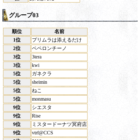
グループ03
順位
名前
1位
プリムラは添えるだけ
2位
ペペロンチーノ
3位
3tera
3位
kwi
5位
ガネクラ
5位
sheimin
5位
ねこ
5位
monmasu
9位
シエスタ
9位
Rise
9位
ミスタードーナツ冥府店
9位
vtrf@CCS