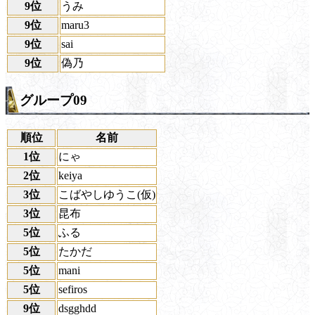
9位
うみ
9位
maru3
9位
sai
9位
偽乃
グループ09
順位
名前
1位
にゃ
2位
keiya
3位
こばやしゆうこ(仮)
3位
昆布
5位
ふる
5位
たかだ
5位
mani
5位
sefiros
9位
dsgghdd