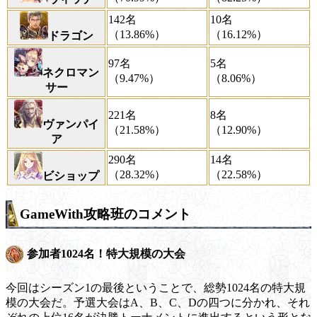
142名
10名
（13.86%）
（16.12%）
ドラゴン
97名
5名
ネクロマン
（9.47%）
（8.06%）
サー
221名
8名
ヴァンパイ
（21.58%）
（12.90%）
ア
290名
14名
（28.32%）
（22.58%）
ビショップ
GameWith攻略班のコメント
参加者1024名！特大規模の大会
今回はシーズン1の最後ということで、総勢1024名の特大規
模の大会だ。予選大会はA、B、C、Dの四つに分かれ、それ