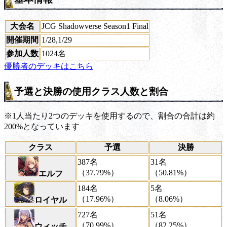
大会名
JCG Shadowverse Season1 Final
開催期間
1/28,1/29
参加人数
1024名
優勝者のデッキはこちら
予選と決勝の使用クラス人数と割合
※1人当たり2つのデッキを使用するので、割合の合計は約
200%となっています
クラス
予選
決勝
387名
31名
（37.79%）
（50.81%）
エルフ
184名
5名
（17.96%）
（8.06%）
ロイヤル
727名
51名
（70.99%）
（82.25%）
ウィッチ