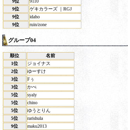
9位
9110
9位
ゲキカラーズ ｜RGJ
9位
idaho
9位
ruin/zone
グループ04
順位
名前
1位
ジョイナス
2位
ゆーすけ
3位
Fぅ
3位
かべ
5位
syaly
5位
chino
5位
ゆうとりん
5位
rarishula
9位
maku2013