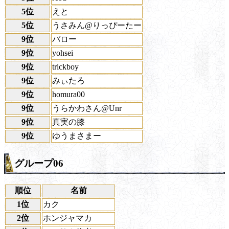
5位
えと
5位
うさみん@りっぴーたー
9位
バロー
9位
yohsei
9位
trickboy
9位
みぃたろ
9位
homura00
9位
うらかわさん@Unr
9位
真実の膝
9位
ゆうまさまー
グループ06
順位
名前
1位
カク
2位
ホンジャマカ