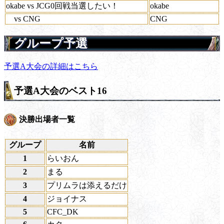
okabe vs JCG0回戦当選したい！
okabe
vs CNG
CNG
グループ予選
予選A大会の詳細はこちら
予選A大会のベスト16
決勝出場者一覧
グループ
名前
1
らいおん
2
まる
3
プリムラは添えるだけ
4
ジョイナス
5
CFC_DK