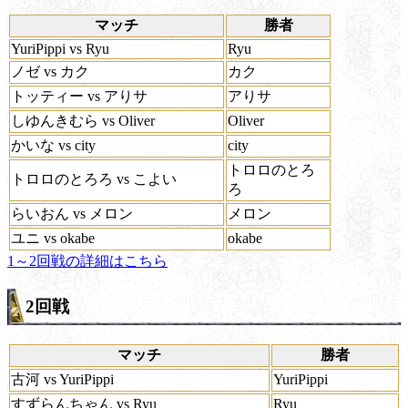
マッチ
勝者
YuriPippi vs Ryu
Ryu
ノゼ vs カク
カク
トッティー vs アりサ
アりサ
しゆんきむら vs Oliver
Oliver
かいな vs city
city
トロロのとろ
トロロのとろろ vs こよい
ろ
らいおん vs メロン
メロン
ユニ vs okabe
okabe
1～2回戦の詳細はこちら
2回戦
マッチ
勝者
古河 vs YuriPippi
YuriPippi
すずらんちゃん vs Ryu
Ryu