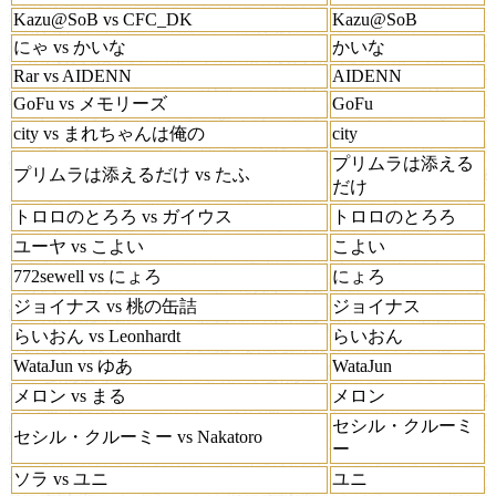
Kazu@SoB vs CFC_DK
Kazu@SoB
にゃ vs かいな
かいな
Rar vs AIDENN
AIDENN
GoFu vs メモリーズ
GoFu
city vs まれちゃんは俺の
city
プリムラは添える
プリムラは添えるだけ vs たふ
だけ
トロロのとろろ vs ガイウス
トロロのとろろ
ユーヤ vs こよい
こよい
772sewell vs にょろ
にょろ
ジョイナス vs 桃の缶詰
ジョイナス
らいおん vs Leonhardt
らいおん
WataJun vs ゆあ
WataJun
メロン vs まる
メロン
セシル・クルーミ
セシル・クルーミー vs Nakatoro
ー
ソラ vs ユニ
ユニ