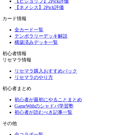
【ビショップ】2Pick評価
【ネメシス】2Pick評価
カード情報
全カード一覧
テンポラリーデッキ解説
構築済みデッキ一覧
初心者情報
リセマラ情報
リセマラ購入おすすめパック
リセマラのやり方
初心者まとめ
初心者が最初にやることまとめ
GameWithのシャドバ学習塾
初心者が読むべき記事一覧
その他
全コラボ一覧