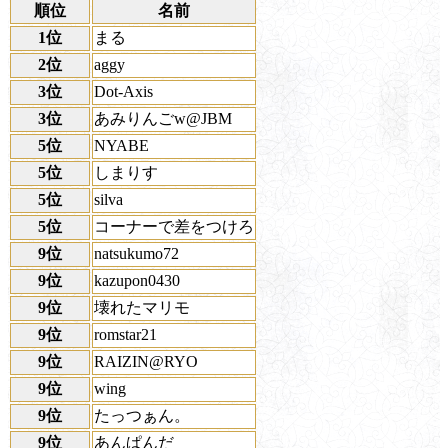
順位
名前
1位
まる
2位
aggy
3位
Dot-Axis
3位
あみりんごw@JBM
5位
NYABE
5位
しまりす
5位
silva
5位
コーナーで差をつけろ
9位
natsukumo72
9位
kazupon0430
9位
壊れたマリモ
9位
romstar21
9位
RAIZIN@RYO
9位
wing
9位
たっつぁん。
9位
あんぱんだ