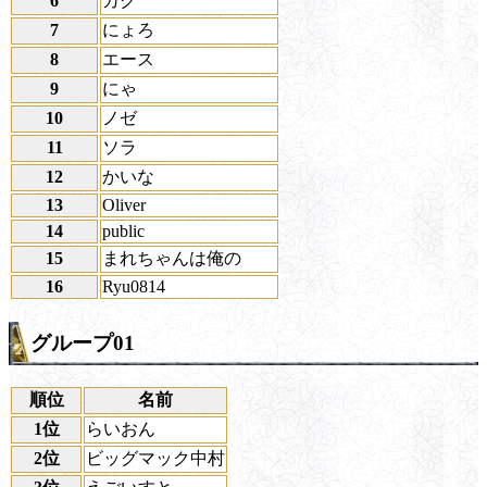
6
カク
7
にょろ
8
エース
9
にゃ
10
ノゼ
11
ソラ
12
かいな
13
Oliver
14
public
15
まれちゃんは俺の
16
Ryu0814
グループ01
順位
名前
1位
らいおん
2位
ビッグマック中村