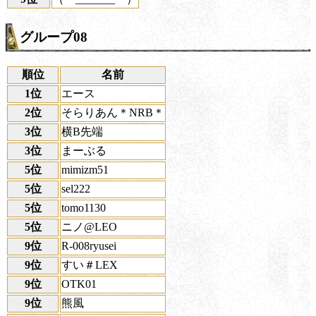
グループ08
順位
名前
1位
エース
2位
そらりあん＊NRB＊
3位
横B先端
3位
まーぶる
5位
mimizm51
5位
sel222
5位
tomo1130
5位
ニノ@LEO
9位
R-008ryusei
9位
すい＃LEX
9位
OTK01
9位
熊風