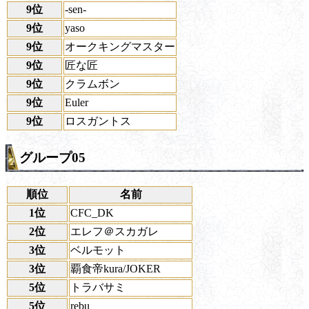
9位
-sen-
9位
yaso
9位
オークキングマスター
9位
匠な匠
9位
クラムボン
9位
Euler
9位
ロスガントス
グループ05
順位
名前
1位
CFC_DK
2位
エレフ＠スカガレ
3位
ベルモット
3位
覇食帝kura/JOKER
5位
トラバサミ
5位
rebu