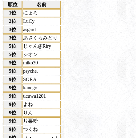
順位
名前
1位
にょろ
2位
LuCy
3位
asgard
3位
あさくらみどり
5位
じゃん@Riry
5位
シオン
5位
miko39_
5位
psyche.
9位
SORA
9位
kanego
9位
ticuwa1201
9位
よね
9位
りん
9位
片栗粉
9位
つくね
9位
（・_______・）