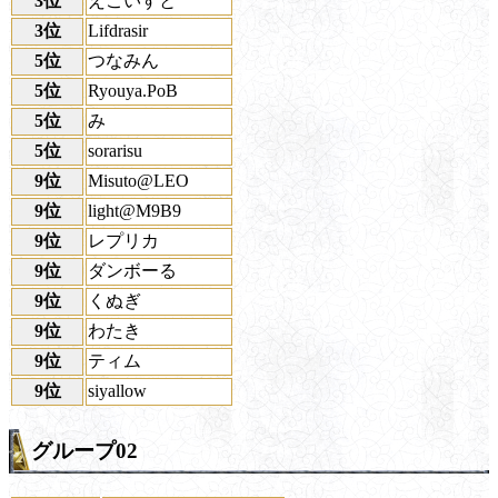
3位
えごいすと
3位
Lifdrasir
5位
つなみん
5位
Ryouya.PoB
5位
み
5位
sorarisu
9位
Misuto@LEO
9位
light@M9B9
9位
レプリカ
9位
ダンボーる
9位
くぬぎ
9位
わたき
9位
ティム
9位
siyallow
グループ02