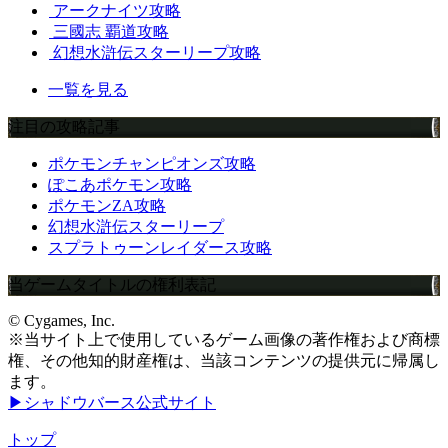
アークナイツ攻略
三國志 覇道攻略
幻想水滸伝スターリープ攻略
一覧を見る
注目の攻略記事
ポケモンチャンピオンズ攻略
ぽこあポケモン攻略
ポケモンZA攻略
幻想水滸伝スターリープ
スプラトゥーンレイダース攻略
当ゲームタイトルの権利表記
© Cygames, Inc.
※当サイト上で使用しているゲーム画像の著作権および商標
権、その他知的財産権は、当該コンテンツの提供元に帰属し
ます。
▶シャドウバース公式サイト
トップ