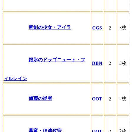
竜剣の少女・アイラ
3枚
CGS
2
銀氷のドラゴニュート・フ
DBN
2
3枚
ィルレイン
侮蔑の従者
2枚
OOT
2
暴竜・伊達政宗
2枚
OOT
2