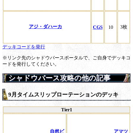
アジ・ダハーカ
3枚
CGS
10
デッキコードを発行
※リンク先のシャドウバースポータルで、ご自身でデッキコ
ードを発行してください。
シャドウバース攻略の他の記事
9月タイムスリップローテーションのデッキ
Tier1
自然ビ
アマツ