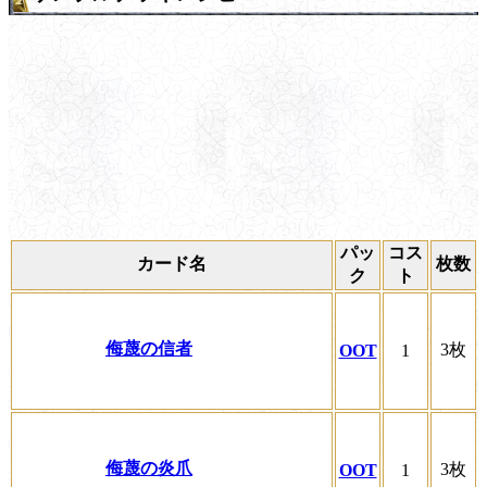
パッ
コス
カード名
枚数
ク
ト
侮蔑の信者
3枚
OOT
1
侮蔑の炎爪
3枚
OOT
1