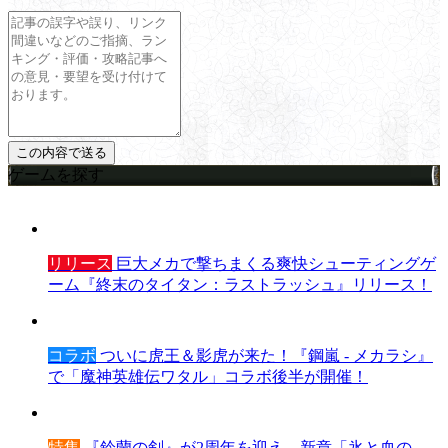
ゲームを探す
リリース
巨大メカで撃ちまくる爽快シューティングゲ
ーム『終末のタイタン：ラストラッシュ』リリース！
コラボ
ついに虎王＆影虎が来た！『鋼嵐 - メカラシ』
で「魔神英雄伝ワタル」コラボ後半が開催！
特集
『鈴蘭の剣』が2周年を迎え、新章「氷と血の