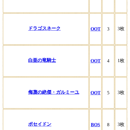
ドラゴスネーク
3枚
OOT
3
白亜の竜騎士
1枚
OOT
4
侮蔑の絶傑・ガルミーユ
3枚
OOT
5
ポセイドン
3枚
BOS
8