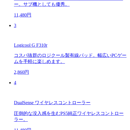
ー。サブ機としても優秀。
11,480円
3
Logicool G F310r
コスパ抜群のロジクール製有線パッド。幅広いPCゲー
ムを手軽に楽しめます。
2,860円
4
DualSense ワイヤレスコントローラー
圧倒的な没入感を生むPS5純正ワイヤレスコントロー
ラー。