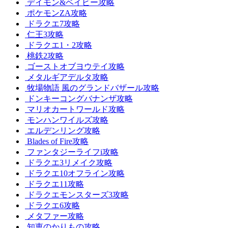
デイモン&ベイビー攻略
ポケモンZA攻略
ドラクエ7攻略
仁王3攻略
ドラクエ1・2攻略
桃鉄2攻略
ゴーストオブヨウテイ攻略
メタルギアデルタ攻略
牧場物語 風のグランドバザール攻略
ドンキーコングバナンザ攻略
マリオカートワールド攻略
モンハンワイルズ攻略
エルデンリング攻略
Blades of Fire攻略
ファンタジーライフi攻略
ドラクエ3リメイク攻略
ドラクエ10オフライン攻略
ドラクエ11攻略
ドラクエモンスターズ3攻略
ドラクエ6攻略
メタファー攻略
知恵のかりもの攻略