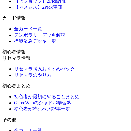
【ビショップ】2Pick評価
【ネメシス】2Pick評価
カード情報
全カード一覧
テンポラリーデッキ解説
構築済みデッキ一覧
初心者情報
リセマラ情報
リセマラ購入おすすめパック
リセマラのやり方
初心者まとめ
初心者が最初にやることまとめ
GameWithのシャドバ学習塾
初心者が読むべき記事一覧
その他
全コラボ一覧