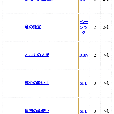
ベー
竜の託宣
シッ
3枚
2
ク
オルカの大渦
3枚
DBN
2
純心の歌い手
3枚
SFL
3
原初の竜使い
2枚
SFL
3