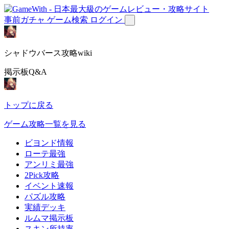
事前ガチャ
ゲーム検索
ログイン
シャドウバース攻略wiki
掲示板Q&A
トップに戻る
ゲーム攻略一覧を見る
ビヨンド情報
ローテ最強
アンリミ最強
2Pick攻略
イベント速報
パズル攻略
実績デッキ
ルムマ掲示板
スキン所持率