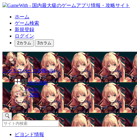
ホーム
ゲーム検索
新規登録
ログイン
2カラム
3カラム
シャドウバース攻略wiki
他の攻略
Twitter
速報
掲示板
ビヨンド情報