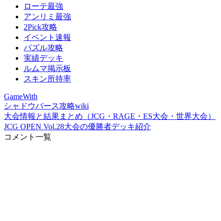
ローテ最強
アンリミ最強
2Pick攻略
イベント速報
パズル攻略
実績デッキ
ルムマ掲示板
スキン所持率
GameWith
シャドウバース攻略wiki
大会情報と結果まとめ（JCG・RAGE・ES大会・世界大会）
JCG OPEN Vol.28大会の優勝者デッキ紹介
コメント一覧