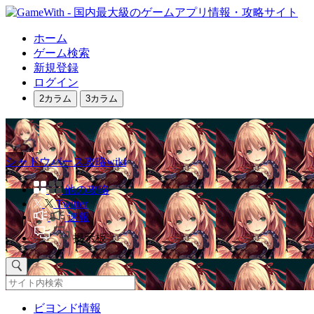
ホーム
ゲーム検索
新規登録
ログイン
2カラム
3カラム
シャドウバース攻略wiki
他の攻略
Twitter
速報
掲示板
ビヨンド情報