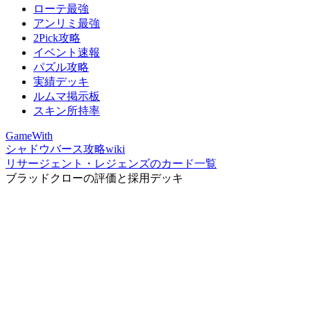
ローテ最強
アンリミ最強
2Pick攻略
イベント速報
パズル攻略
実績デッキ
ルムマ掲示板
スキン所持率
GameWith
シャドウバース攻略wiki
リサージェント・レジェンズのカード一覧
ブラッドクローの評価と採用デッキ