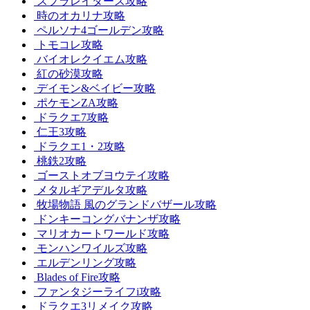
スプラレイダース攻略
時のオカリナ攻略
ペルソナ4ゴールデン攻略
トモコレ攻略
バイオレクイエム攻略
紅の砂漠攻略
デイモン&ベイビー攻略
ポケモンZA攻略
ドラクエ7攻略
仁王3攻略
ドラクエ1・2攻略
桃鉄2攻略
ゴーストオブヨウテイ攻略
メタルギアデルタ攻略
牧場物語 風のグランドバザール攻略
ドンキーコングバナンザ攻略
マリオカートワールド攻略
モンハンワイルズ攻略
エルデンリング攻略
Blades of Fire攻略
ファンタジーライフi攻略
ドラクエ3リメイク攻略