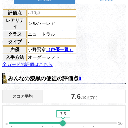
評価点
-
/10点
レアリテ
シルバーレア
ィ
クラス
ニュートラル
タイプ
-
声優
小野賢章
（声優一覧）
入手方法
オーダーシフト
全カードの評価はこちら
みんなの漆黒の使徒の評価点
0