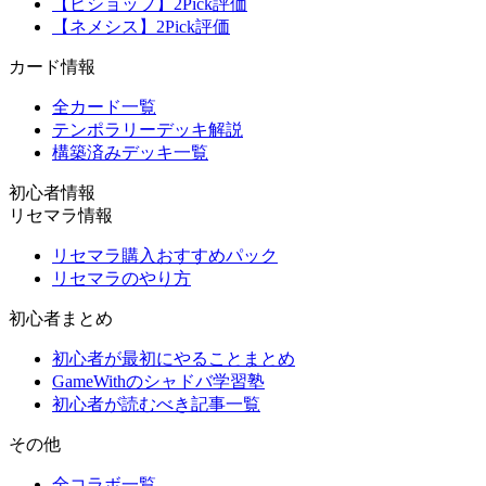
【ビショップ】2Pick評価
【ネメシス】2Pick評価
カード情報
全カード一覧
テンポラリーデッキ解説
構築済みデッキ一覧
初心者情報
リセマラ情報
リセマラ購入おすすめパック
リセマラのやり方
初心者まとめ
初心者が最初にやることまとめ
GameWithのシャドバ学習塾
初心者が読むべき記事一覧
その他
全コラボ一覧