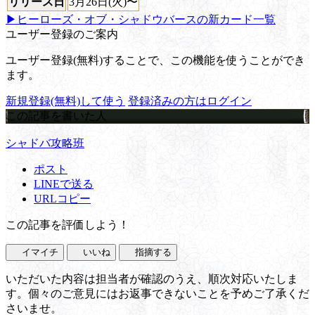
リリース日
3月26日(火)〜
▶ヒーローズ・オブ・シャドウバースの新カード一覧
ユーザー登録のご案内
ユーザー登録(無料)することで、この機能を使うことができ
ます。
新規登録(無料)して使う
登録済みの方はログイン
この記事を書いた人
シャドバ攻略班
ポスト
LINEで送る
URLコピー
この記事を評価しよう！
イマイチ
いいね
指摘する
いただいた内容は担当者が確認のうえ、順次対応いたしま
す。個々のご意見にはお返事できないことを予めご了承くだ
さいませ。