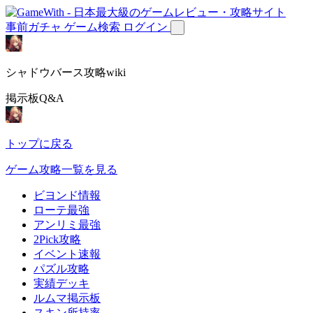
事前ガチャ
ゲーム検索
ログイン
シャドウバース攻略wiki
掲示板Q&A
トップに戻る
ゲーム攻略一覧を見る
ビヨンド情報
ローテ最強
アンリミ最強
2Pick攻略
イベント速報
パズル攻略
実績デッキ
ルムマ掲示板
スキン所持率