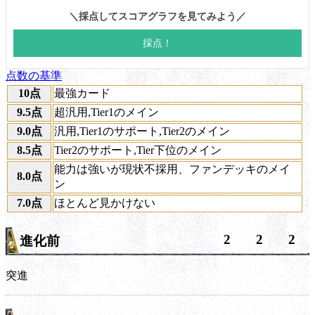
点数の基準
10点
最強カード
9.5点
超汎用,Tier1のメイン
9.0点
汎用,Tier1のサポート,Tier2のメイン
8.5点
Tier2のサポート,Tier下位のメイン
能力は強いが現状不採用、ファンデッキのメイ
8.0点
ン
7.0点
ほとんど見かけない
2
2
2
進化前
突進