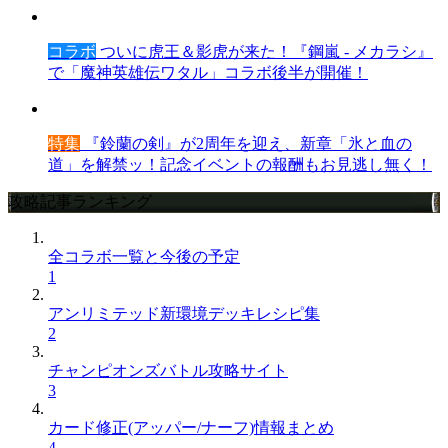
コラボ
ついに虎王＆影虎が来た！『鋼嵐 - メカラシ』
で「魔神英雄伝ワタル」コラボ後半が開催！
特集
『鈴蘭の剣』が2周年を迎え、新章「氷と血の
道」を解禁ッ！記念イベントの報酬もお見逃し無く！
攻略記事ランキング
全コラボ一覧と今後の予定
1
アンリミテッド新環境デッキレシピ集
2
チャンピオンズバトル攻略サイト
3
カード修正(アッパー/ナーフ)情報まとめ
4