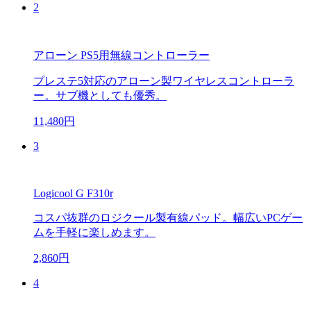
2
アローン PS5用無線コントローラー
プレステ5対応のアローン製ワイヤレスコントローラ
ー。サブ機としても優秀。
11,480円
3
Logicool G F310r
コスパ抜群のロジクール製有線パッド。幅広いPCゲー
ムを手軽に楽しめます。
2,860円
4