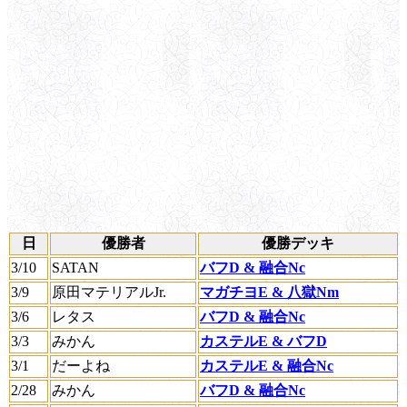
日
優勝者
優勝デッキ
3/10
SATAN
バフD & 融合Nc
3/9
原田マテリアルJr.
マガチヨE & 八獄Nm
3/6
レタス
バフD & 融合Nc
3/3
みかん
カステルE & バフD
3/1
だーよね
カステルE & 融合Nc
2/28
みかん
バフD & 融合Nc