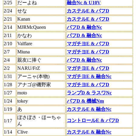
2/25
だーよね
融合Nc & U10V
2/24
せな
カステルE & バフD
2/21
Kanan
カステルE & バフD
2/14
MJRMcQueen
バフD & 融合Nc
2/11
かなわ
バフD & 融合Nc
2/10
Valflare
マガチヨE & バフD
2/7
Miuna
マガチヨE & バフD
2/4
親友に捧ぐ
バフD & 融合Nc
2/2
NARU/FrZ
マガチヨE & バフD
1/31
アーニャ(本物)
マガチヨE & 融合Nc
1/28
アナゴ@磯野家
マガチヨE & バフD
1/27
moto
ランプD & ラスワNc
1/24
tokey
バフD & 機械Nm
1/19
あ
カステルE & 融合Nc
ぼさぼさ・ほーちゃ
コントロールE & バフD
1/17
ん
1/14
Clive
カステルE & 融合Nc