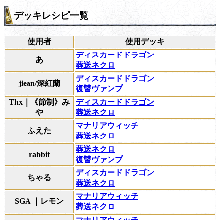
デッキレシピ一覧
使用者
使用デッキ
ディスカードドラゴン
あ
葬送ネクロ
ディスカードドラゴン
jiean/深紅蘭
復讐ヴァンプ
Thx｜《節制》み
ディスカードドラゴン
や
葬送ネクロ
マナリアウィッチ
ふえた
葬送ネクロ
葬送ネクロ
rabbit
復讐ヴァンプ
ディスカードドラゴン
ちゃる
葬送ネクロ
マナリアウィッチ
SGA ｜レモン
葬送ネクロ
マナリアウィッチ