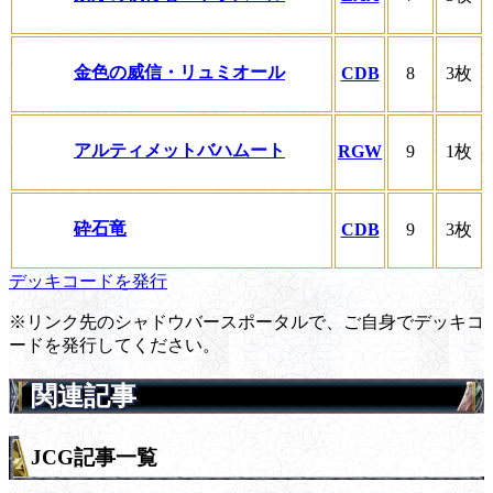
金色の威信・リュミオール
CDB
8
3枚
アルティメットバハムート
RGW
9
1枚
砕石竜
CDB
9
3枚
デッキコードを発行
※リンク先のシャドウバースポータルで、ご自身でデッキコ
ードを発行してください。
関連記事
JCG記事一覧