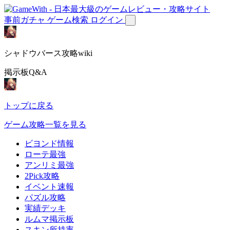
事前ガチャ
ゲーム検索
ログイン
シャドウバース攻略wiki
掲示板Q&A
トップに戻る
ゲーム攻略一覧を見る
ビヨンド情報
ローテ最強
アンリミ最強
2Pick攻略
イベント速報
パズル攻略
実績デッキ
ルムマ掲示板
スキン所持率