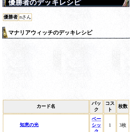
優勝者のデッキレシピ
優勝者
nさん
マナリアウィッチのデッキレシピ
パッ
コス
カード名
枚数
ク
ト
ベー
知恵の光
シッ
1
3枚
ク