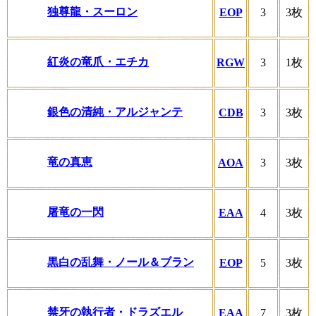
独尊龍・スーロン
EOP
3
3枚
紅炎の竜爪・エチカ
RGW
3
1枚
銀色の清純・アルジャンテ
CDB
3
3枚
竜の真恵
AOA
3
3枚
屠竜の一閃
EAA
4
3枚
黒白の乱舞・ノール＆ブラン
EOP
5
3枚
禁牙の執行者・ドラズエル
EAA
7
3枚