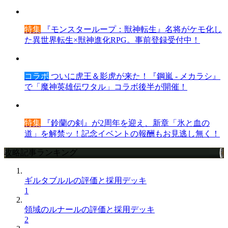
特集
『モンスターループ：獣神転生』名将がケモ化し
た異世界転生×獣神進化RPG。事前登録受付中！
コラボ
ついに虎王＆影虎が来た！『鋼嵐 - メカラシ』
で「魔神英雄伝ワタル」コラボ後半が開催！
特集
『鈴蘭の剣』が2周年を迎え、新章「氷と血の
道」を解禁ッ！記念イベントの報酬もお見逃し無く！
攻略記事ランキング
ギルタブルルの評価と採用デッキ
1
領域のルナールの評価と採用デッキ
2