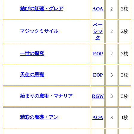
結びの紅蓮・グレア
AOA
2
3枚
ベー
マジックミサイル
シッ
2
2枚
ク
一世の探究
EOP
2
3枚
天使の恩寵
EOP
3
3枚
始まりの魔術・マナリア
RGW
3
3枚
精彩の魔導・アン
AOA
3
1枚