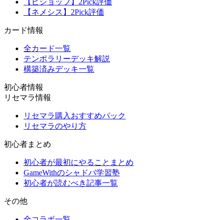
【ビショップ】2Pick評価
【ネメシス】2Pick評価
カード情報
全カード一覧
テンポラリーデッキ解説
構築済みデッキ一覧
初心者情報
リセマラ情報
リセマラ購入おすすめパック
リセマラのやり方
初心者まとめ
初心者が最初にやることまとめ
GameWithのシャドバ学習塾
初心者が読むべき記事一覧
その他
全コラボ一覧