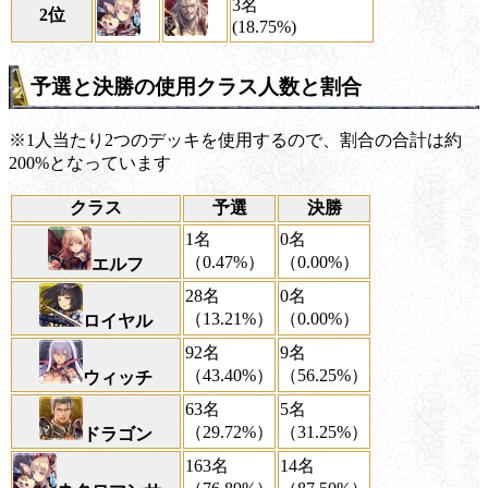
3名
2位
(18.75%)
予選と決勝の使用クラス人数と割合
※1人当たり2つのデッキを使用するので、割合の合計は約
200%となっています
クラス
予選
決勝
1名
0名
（0.47%）
（0.00%）
エルフ
28名
0名
（13.21%）
（0.00%）
ロイヤル
92名
9名
（43.40%）
（56.25%）
ウィッチ
63名
5名
（29.72%）
（31.25%）
ドラゴン
163名
14名