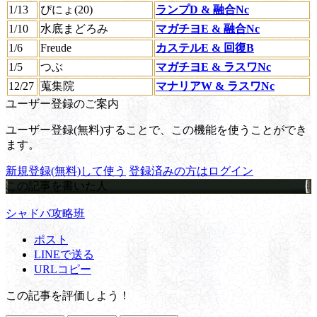
1/13
ぴにょ(20)
ランプD & 融合Nc
1/10
水底まどろみ
マガチヨE & 融合Nc
1/6
Freude
カステルE & 回復B
1/5
つぶ
マガチヨE & ラスワNc
12/27
蒐集院
マナリアW & ラスワNc
ユーザー登録のご案内
ユーザー登録(無料)することで、この機能を使うことができ
ます。
新規登録(無料)して使う
登録済みの方はログイン
この記事を書いた人
シャドバ攻略班
ポスト
LINEで送る
URLコピー
この記事を評価しよう！