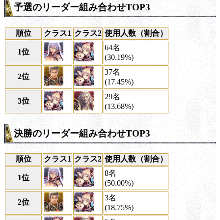
予選のリーダー組み合わせTOP3
順位
クラス1
クラス2
使用人数（割合）
64名
1位
(30.19%)
37名
2位
(17.45%)
29名
3位
(13.68%)
決勝のリーダー組み合わせTOP3
順位
クラス1
クラス2
使用人数（割合）
8名
1位
(50.00%)
3名
2位
(18.75%)