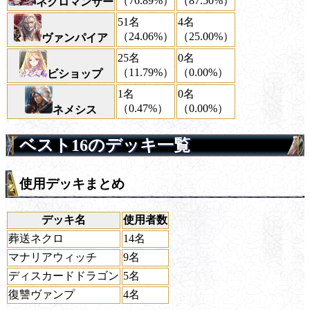
（76.89%）
（87.50%）
ネクロマンサー
51名
4名
（24.06%）
（25.00%）
ヴァンパイア
25名
0名
（11.79%）
（0.00%）
ビショップ
1名
0名
（0.47%）
（0.00%）
ネメシス
ベスト16のデッキ一覧
使用デッキまとめ
デッキ名
使用者数
葬送ネクロ
14名
マナリアウィッチ
9名
ディスカードドラゴン
5名
復讐ヴァンプ
4名