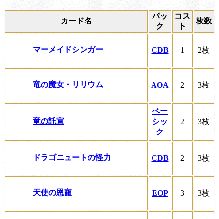
パッ
コス
カード名
枚数
ク
ト
マーメイドシンガー
CDB
1
2枚
竜の魔女・リリウム
AOA
2
3枚
ベー
竜の託宣
シッ
2
3枚
ク
ドラゴニュートの怪力
CDB
2
3枚
天使の恩寵
EOP
3
3枚