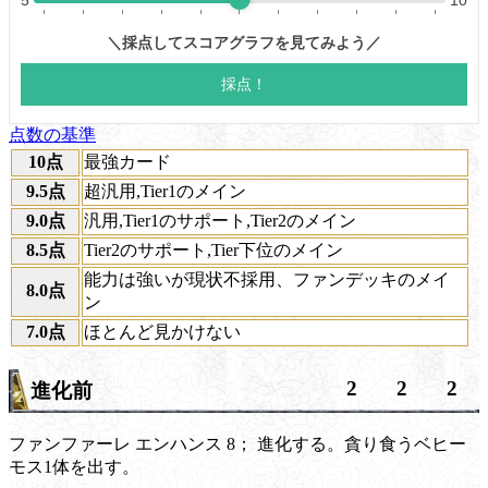
点数の基準
10点
最強カード
9.5点
超汎用,Tier1のメイン
9.0点
汎用,Tier1のサポート,Tier2のメイン
8.5点
Tier2のサポート,Tier下位のメイン
能力は強いが現状不採用、ファンデッキのメイ
8.0点
ン
7.0点
ほとんど見かけない
2
2
2
進化前
ファンファーレ
エンハンス
8； 進化する。貪り食うベヒー
モス1体を出す。