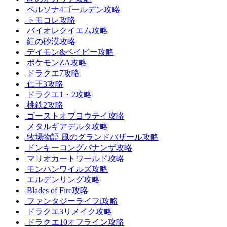
ペルソナ4ゴールデン攻略
トモコレ攻略
バイオレクイエム攻略
紅の砂漠攻略
デイモン&ベイビー攻略
ポケモンZA攻略
ドラクエ7攻略
仁王3攻略
ドラクエ1・2攻略
桃鉄2攻略
ゴーストオブヨウテイ攻略
メタルギアデルタ攻略
牧場物語 風のグランドバザール攻略
ドンキーコングバナンザ攻略
マリオカートワールド攻略
モンハンワイルズ攻略
エルデンリング攻略
Blades of Fire攻略
ファンタジーライフi攻略
ドラクエ3リメイク攻略
ドラクエ10オフライン攻略