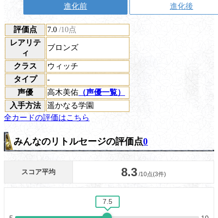
進化前
進化後
評価点
7.0
/10点
レアリテ
ブロンズ
ィ
クラス
ウィッチ
タイプ
-
声優
高木美佑
（声優一覧）
入手方法
遥かなる学園
全カードの評価はこちら
みんなのリトルセージの評価点
0