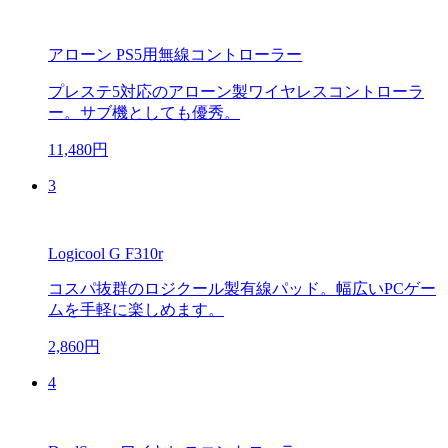
アローン PS5用無線コントローラー
プレステ5対応のアローン製ワイヤレスコントローラ
ー。サブ機としても優秀。
11,480円
3
Logicool G F310r
コスパ抜群のロジクール製有線パッド。幅広いPCゲー
ムを手軽に楽しめます。
2,860円
4