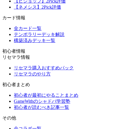
【ビショップ】2Pick評価
【ネメシス】2Pick評価
カード情報
全カード一覧
テンポラリーデッキ解説
構築済みデッキ一覧
初心者情報
リセマラ情報
リセマラ購入おすすめパック
リセマラのやり方
初心者まとめ
初心者が最初にやることまとめ
GameWithのシャドバ学習塾
初心者が読むべき記事一覧
その他
全コラボ一覧