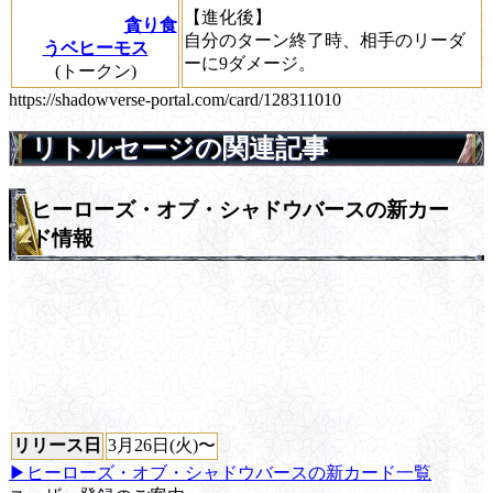
【進化後】
貪り食
自分のターン終了時、相手のリーダ
うベヒーモス
ーに9ダメージ。
(トークン)
https://shadowverse-portal.com/card/128311010
リトルセージの関連記事
ヒーローズ・オブ・シャドウバースの新カー
ド情報
リリース日
3月26日(火)〜
▶ヒーローズ・オブ・シャドウバースの新カード一覧