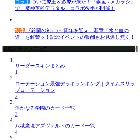
コラボ
ついに虎王＆影虎が来た！『鋼嵐 - メカラシ』
で「魔神英雄伝ワタル」コラボ後半が開催！
特集
『鈴蘭の剣』が2周年を迎え、新章「氷と血の
道」を解禁ッ！記念イベントの報酬もお見逃し無く！
攻略記事ランキング
リーダースキンまとめ
1
ローテーション最強デッキランキング｜タイムスリッ
プローテーション
2
遥かなる学園のカード一覧
3
八獄魔境アズヴォルトのカード一覧
4