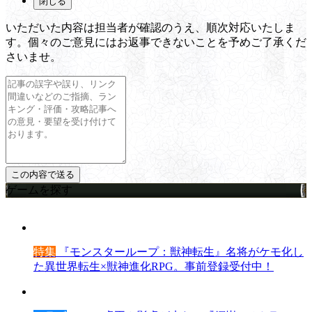
閉じる
いただいた内容は担当者が確認のうえ、順次対応いたしま
す。個々のご意見にはお返事できないことを予めご了承くだ
さいませ。
ゲームを探す
特集
『モンスターループ：獣神転生』名将がケモ化し
た異世界転生×獣神進化RPG。事前登録受付中！