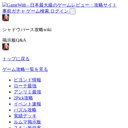
事前ガチャ
ゲーム検索
ログイン
シャドウバース攻略wiki
掲示板Q&A
トップに戻る
ゲーム攻略一覧を見る
ビヨンド情報
ローテ最強
アンリミ最強
2Pick攻略
イベント速報
パズル攻略
実績デッキ
ルムマ掲示板
スキン所持率