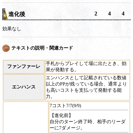
2
4
4
進化後
効果なし
テキストの説明・関連カード
手札からプレイして場に出たとき、効
ファンファーレ
果が発動する。
エンハンスとして記載されている数値
以上のPPが残っている場合、通常より
エンハンス
も高いコストを支払って発動する能
力。
7コスト7/7(9/9)
【進化前】
自分のターン終了時、相手のリーダ
ーに7ダメージ。