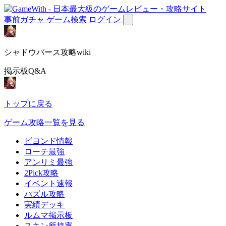
事前ガチャ
ゲーム検索
ログイン
シャドウバース攻略wiki
掲示板Q&A
トップに戻る
ゲーム攻略一覧を見る
ビヨンド情報
ローテ最強
アンリミ最強
2Pick攻略
イベント速報
パズル攻略
実績デッキ
ルムマ掲示板
スキン所持率