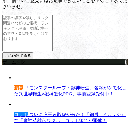
す。個々のご意見にはお返事できないことを予めご了承くだ
さいませ。
ゲームを探す
特集
『モンスターループ：獣神転生』名将がケモ化し
た異世界転生×獣神進化RPG。事前登録受付中！
コラボ
ついに虎王＆影虎が来た！『鋼嵐 - メカラシ』
で「魔神英雄伝ワタル」コラボ後半が開催！