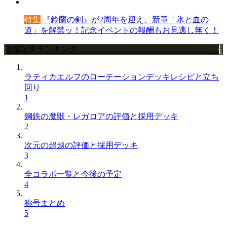
特集
『鈴蘭の剣』が2周年を迎え、新章「氷と血の
道」を解禁ッ！記念イベントの報酬もお見逃し無く！
攻略記事ランキング
ラティカエルフのローテーションデッキレシピと立ち
回り
1
鋼鉄の魔獣・レガロアの評価と採用デッキ
2
次元の超越の評価と採用デッキ
3
全コラボ一覧と今後の予定
4
称号まとめ
5