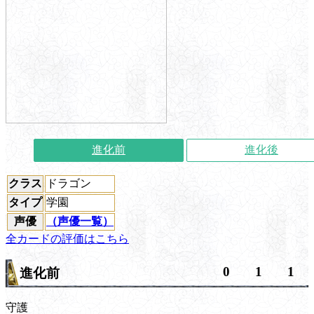
進化前
進化後
クラス
ドラゴン
タイプ
学園
声優
（声優一覧）
全カードの評価はこちら
0
1
1
進化前
守護