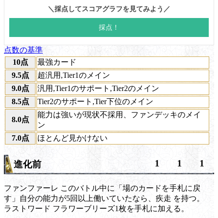
点数の基準
10点
最強カード
9.5点
超汎用,Tier1のメイン
9.0点
汎用,Tier1のサポート,Tier2のメイン
8.5点
Tier2のサポート,Tier下位のメイン
能力は強いが現状不採用、ファンデッキのメイ
8.0点
ン
7.0点
ほとんど見かけない
1
1
1
進化前
ファンファーレ
このバトル中に「場のカードを手札に戻
す」自分の能力が5回以上働いていたなら、
疾走
を持つ。
ラストワード
フラワーブリーズ1枚を手札に加える。