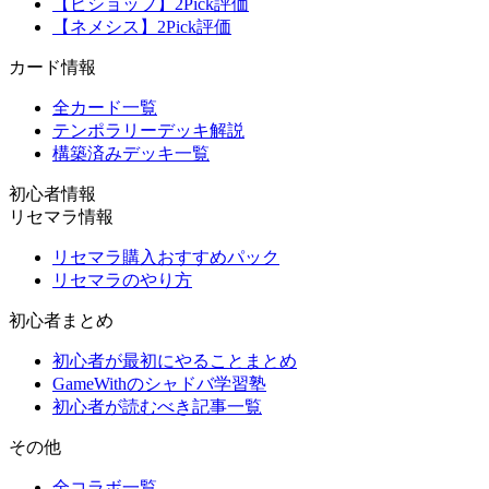
【ビショップ】2Pick評価
【ネメシス】2Pick評価
カード情報
全カード一覧
テンポラリーデッキ解説
構築済みデッキ一覧
初心者情報
リセマラ情報
リセマラ購入おすすめパック
リセマラのやり方
初心者まとめ
初心者が最初にやることまとめ
GameWithのシャドバ学習塾
初心者が読むべき記事一覧
その他
全コラボ一覧