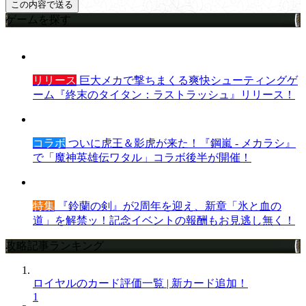
ゲームを探す
リリース
巨大メカで撃ちまくる爽快シューティングゲ
ーム『終末のタイタン：ラストラッシュ』リリース！
コラボ
ついに虎王＆影虎が来た！『鋼嵐 - メカラシ』
で「魔神英雄伝ワタル」コラボ後半が開催！
特集
『鈴蘭の剣』が2周年を迎え、新章「氷と血の
道」を解禁ッ！記念イベントの報酬もお見逃し無く！
攻略記事ランキング
ロイヤルのカード評価一覧 | 新カード追加！
1