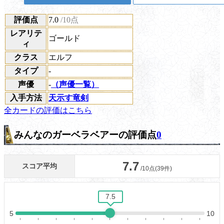
評価点
7.0
/10点
レアリテ
ゴールド
ィ
クラス
エルフ
タイプ
-
声優
-
（声優一覧）
入手方法
天示す竜剣
全カードの評価はこちら
みんなのガーベラベアーの評価点
0