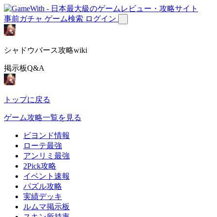
事前ガチャ
ゲーム検索
ログイン
シャドウバース攻略wiki
掲示板Q&A
トップに戻る
ゲーム攻略一覧を見る
ビヨンド情報
ローテ最強
アンリミ最強
2Pick攻略
イベント速報
パズル攻略
実績デッキ
ルムマ掲示板
スキン所持率