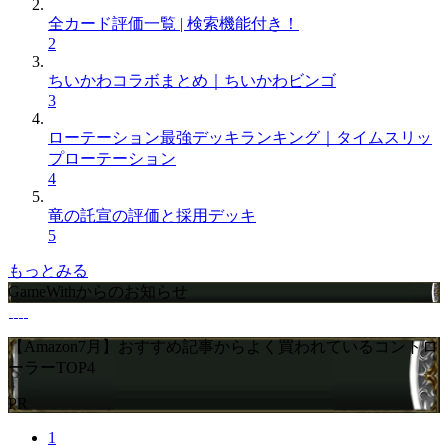
全カード評価一覧 | 検索機能付き！
2
ちいかわコラボまとめ｜ちいかわビンゴ
3
ローテーション最強デッキランキング｜タイムスリッ
プローテーション
4
竜の託宣の評価と採用デッキ
5
もっとみる
GameWithからのお知らせ
【Amazon7月】おすすめ記事からよく買われているコントロ
ーラーTOP4
PR
1