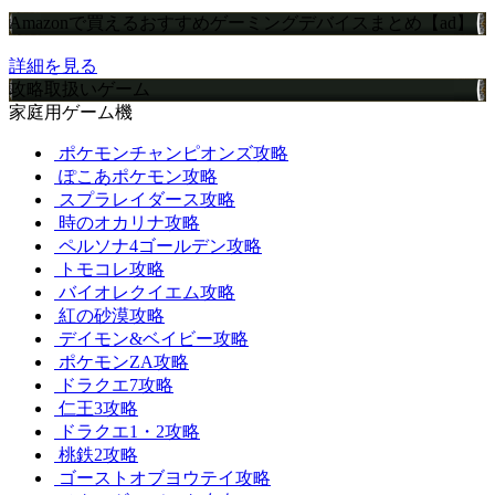
Amazonで買えるおすすめゲーミングデバイスまとめ【ad】
詳細を見る
攻略取扱いゲーム
家庭用ゲーム機
ポケモンチャンピオンズ攻略
ぽこあポケモン攻略
スプラレイダース攻略
時のオカリナ攻略
ペルソナ4ゴールデン攻略
トモコレ攻略
バイオレクイエム攻略
紅の砂漠攻略
デイモン&ベイビー攻略
ポケモンZA攻略
ドラクエ7攻略
仁王3攻略
ドラクエ1・2攻略
桃鉄2攻略
ゴーストオブヨウテイ攻略