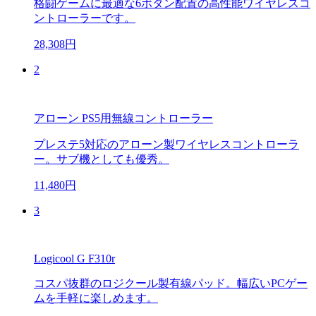
格闘ゲームに最適な6ボタン配置の高性能ワイヤレスコ
ントローラーです。
28,308円
2
アローン PS5用無線コントローラー
プレステ5対応のアローン製ワイヤレスコントローラ
ー。サブ機としても優秀。
11,480円
3
Logicool G F310r
コスパ抜群のロジクール製有線パッド。幅広いPCゲー
ムを手軽に楽しめます。