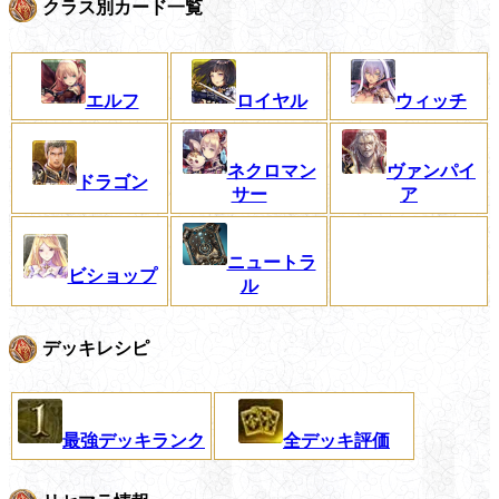
クラス別カード一覧
エルフ
ロイヤル
ウィッチ
ネクロマン
ヴァンパイ
ドラゴン
サー
ア
ニュートラ
ビショップ
ル
デッキレシピ
最強デッキランク
全デッキ評価