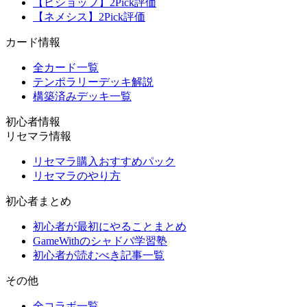
【ビショップ】2Pick評価
【ネメシス】2Pick評価
カード情報
全カード一覧
テンポラリーデッキ解説
構築済みデッキ一覧
初心者情報
リセマラ情報
リセマラ購入おすすめパック
リセマラのやり方
初心者まとめ
初心者が最初にやることまとめ
GameWithのシャドバ学習塾
初心者が読むべき記事一覧
その他
全コラボ一覧