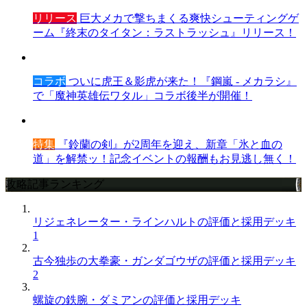
リリース
巨大メカで撃ちまくる爽快シューティングゲ
ーム『終末のタイタン：ラストラッシュ』リリース！
コラボ
ついに虎王＆影虎が来た！『鋼嵐 - メカラシ』
で「魔神英雄伝ワタル」コラボ後半が開催！
特集
『鈴蘭の剣』が2周年を迎え、新章「氷と血の
道」を解禁ッ！記念イベントの報酬もお見逃し無く！
攻略記事ランキング
リジェネレーター・ラインハルトの評価と採用デッキ
1
古今独歩の大拳豪・ガンダゴウザの評価と採用デッキ
2
螺旋の鉄腕・ダミアンの評価と採用デッキ