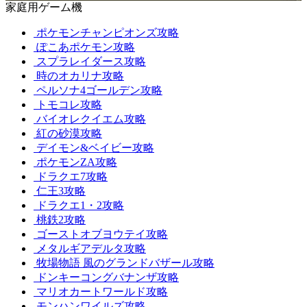
家庭用ゲーム機
ポケモンチャンピオンズ攻略
ぽこあポケモン攻略
スプラレイダース攻略
時のオカリナ攻略
ペルソナ4ゴールデン攻略
トモコレ攻略
バイオレクイエム攻略
紅の砂漠攻略
デイモン&ベイビー攻略
ポケモンZA攻略
ドラクエ7攻略
仁王3攻略
ドラクエ1・2攻略
桃鉄2攻略
ゴーストオブヨウテイ攻略
メタルギアデルタ攻略
牧場物語 風のグランドバザール攻略
ドンキーコングバナンザ攻略
マリオカートワールド攻略
モンハンワイルズ攻略