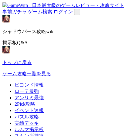
事前ガチャ
ゲーム検索
ログイン
シャドウバース攻略wiki
掲示板Q&A
トップに戻る
ゲーム攻略一覧を見る
ビヨンド情報
ローテ最強
アンリミ最強
2Pick攻略
イベント速報
パズル攻略
実績デッキ
ルムマ掲示板
スキン所持率