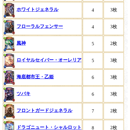
ホワイトジェネラル
3枚
4
フローラルフェンサー
3枚
4
風神
2枚
5
ロイヤルセイバー・オーレリア
3枚
5
海底都市王・乙姫
3枚
6
ツバキ
3枚
6
フロントガードジェネラル
2枚
7
ドラゴニュート・シャルロット
2枚
8