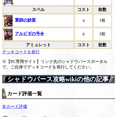
スペル
コスト
枚数
軍師の妙策
1枚
4
アルビダの号令
2枚
6
アミュレット
コスト
枚数
デッキコードを発行
※【PC専用サイト】リンク先のシャドウバースポータル
で、ご自身でデッキコードを発行してください。
シャドウバース攻略wikiの他の記事
カード評価一覧
全カード評価