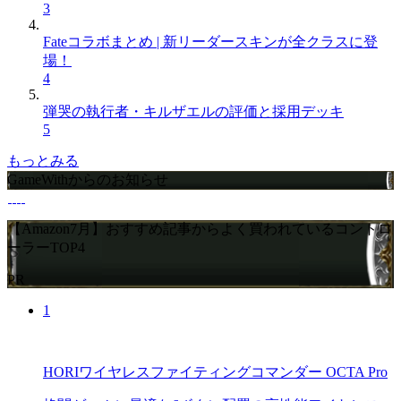
3
Fateコラボまとめ | 新リーダースキンが全クラスに登
場！
4
弾哭の執行者・キルザエルの評価と採用デッキ
5
もっとみる
GameWithからのお知らせ
【Amazon7月】おすすめ記事からよく買われているコントロ
ーラーTOP4
PR
1
HORIワイヤレスファイティングコマンダー OCTA Pro