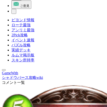
ご意見
ビヨンド情報
ローテ最強
アンリミ最強
2Pick攻略
イベント速報
パズル攻略
実績デッキ
ルムマ掲示板
スキン所持率
GameWith
シャドウバース攻略wiki
コメント一覧