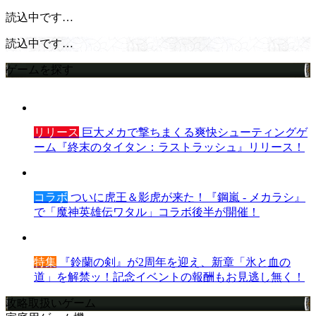
読込中です…
読込中です…
ゲームを探す
リリース
巨大メカで撃ちまくる爽快シューティングゲ
ーム『終末のタイタン：ラストラッシュ』リリース！
コラボ
ついに虎王＆影虎が来た！『鋼嵐 - メカラシ』
で「魔神英雄伝ワタル」コラボ後半が開催！
特集
『鈴蘭の剣』が2周年を迎え、新章「氷と血の
道」を解禁ッ！記念イベントの報酬もお見逃し無く！
攻略取扱いゲーム