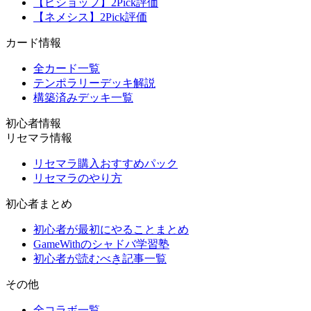
【ビショップ】2Pick評価
【ネメシス】2Pick評価
カード情報
全カード一覧
テンポラリーデッキ解説
構築済みデッキ一覧
初心者情報
リセマラ情報
リセマラ購入おすすめパック
リセマラのやり方
初心者まとめ
初心者が最初にやることまとめ
GameWithのシャドバ学習塾
初心者が読むべき記事一覧
その他
全コラボ一覧