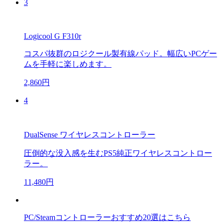
3
Logicool G F310r
コスパ抜群のロジクール製有線パッド。幅広いPCゲー
ムを手軽に楽しめます。
2,860円
4
DualSense ワイヤレスコントローラー
圧倒的な没入感を生むPS5純正ワイヤレスコントロー
ラー。
11,480円
PC/Steamコントローラーおすすめ20選はこちら