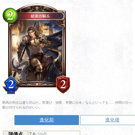
騎馬の利点は盛り沢山だ。荷運び、偵察、奇襲に伝令。なんといっても……仲間の元へ
駆け付けられるのがいい。
進化前
進化後
評価点
7.0
/10点