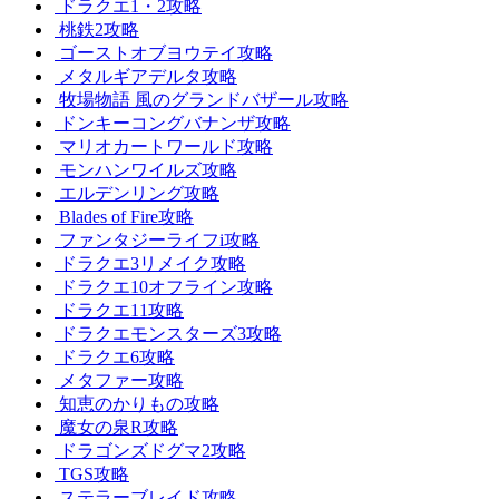
ドラクエ1・2攻略
桃鉄2攻略
ゴーストオブヨウテイ攻略
メタルギアデルタ攻略
牧場物語 風のグランドバザール攻略
ドンキーコングバナンザ攻略
マリオカートワールド攻略
モンハンワイルズ攻略
エルデンリング攻略
Blades of Fire攻略
ファンタジーライフi攻略
ドラクエ3リメイク攻略
ドラクエ10オフライン攻略
ドラクエ11攻略
ドラクエモンスターズ3攻略
ドラクエ6攻略
メタファー攻略
知恵のかりもの攻略
魔女の泉R攻略
ドラゴンズドグマ2攻略
TGS攻略
ステラーブレイド攻略