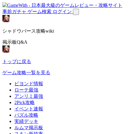
事前ガチャ
ゲーム検索
ログイン
シャドウバース攻略wiki
掲示板Q&A
トップに戻る
ゲーム攻略一覧を見る
ビヨンド情報
ローテ最強
アンリミ最強
2Pick攻略
イベント速報
パズル攻略
実績デッキ
ルムマ掲示板
スキン所持率