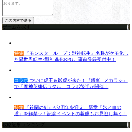
ゲームを探す
特集
『モンスターループ：獣神転生』名将がケモ化し
た異世界転生×獣神進化RPG。事前登録受付中！
コラボ
ついに虎王＆影虎が来た！『鋼嵐 - メカラシ』
で「魔神英雄伝ワタル」コラボ後半が開催！
特集
『鈴蘭の剣』が2周年を迎え、新章「氷と血の
道」を解禁ッ！記念イベントの報酬もお見逃し無く！
攻略記事ランキング