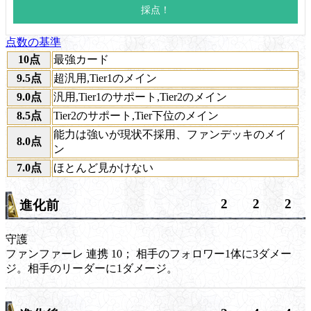
点数の基準
10点
最強カード
9.5点
超汎用,Tier1のメイン
9.0点
汎用,Tier1のサポート,Tier2のメイン
8.5点
Tier2のサポート,Tier下位のメイン
能力は強いが現状不採用、ファンデッキのメイ
8.0点
ン
7.0点
ほとんど見かけない
2
2
2
進化前
守護
ファンファーレ
連携
10； 相手のフォロワー1体に3ダメー
ジ。相手のリーダーに1ダメージ。