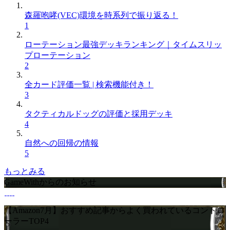
森羅咆哮(VEC)環境を時系列で振り返る！
1
ローテーション最強デッキランキング｜タイムスリッ
プローテーション
2
全カード評価一覧 | 検索機能付き！
3
タクティカルドッグの評価と採用デッキ
4
自然への回帰の情報
5
もっとみる
GameWithからのお知らせ
【Amazon7月】おすすめ記事からよく買われているコントロ
ーラーTOP4