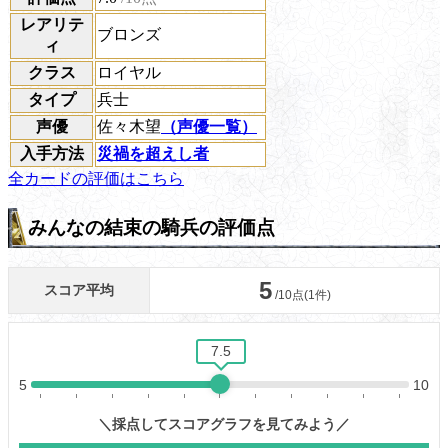
レアリテ
ブロンズ
ィ
クラス
ロイヤル
タイプ
兵士
声優
佐々木望
（声優一覧）
入手方法
災禍を超えし者
全カードの評価はこちら
みんなの結束の騎兵の評価点