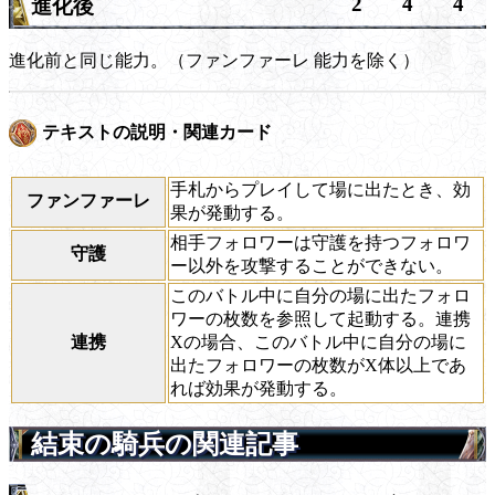
2
4
4
進化後
進化前と同じ能力。（
ファンファーレ
能力を除く）
テキストの説明・関連カード
手札からプレイして場に出たとき、効
ファンファーレ
果が発動する。
相手フォロワーは守護を持つフォロワ
守護
ー以外を攻撃することができない。
このバトル中に自分の場に出たフォロ
ワーの枚数を参照して起動する。連携
連携
Xの場合、このバトル中に自分の場に
出たフォロワーの枚数がX体以上であ
れば効果が発動する。
結束の騎兵の関連記事