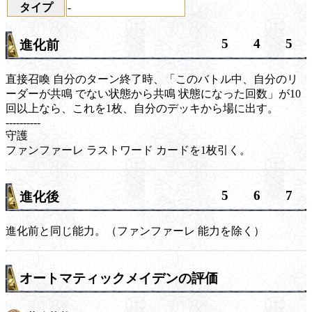
タイプ
-
5
4
5
進化前
直接召喚
自分のターン終了時、「このバトル中、自分のリ
ーダーが
共鳴
でない状態から
共鳴
状態になった回数」が10
回以上なら、これを1枚、自分のデッキから場に出す。
----------
守護
ファンファーレ
ラストワード
カードを1枚引く。
5
6
7
進化後
進化前と同じ能力。（
ファンファーレ
能力を除く）
オートマティックメイデンの評価