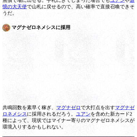
無償で場に出せる。手札にきてしまった場合でも
ユアン
や
追
憶の大天使
で山札に戻せるので、高い確率で直接召喚できそ
うだ。
マグナゼロネメシスに採用
共鳴回数を素早く稼ぎ、
マグナゼロ
で大打点を出す
マグナゼ
ロネメシス
に採用されるだろう。
ユアン
を含めた新カード2
種によって、現状ではマイナー寄りのマグナゼロネメシスが
環境入りするかもしれない。