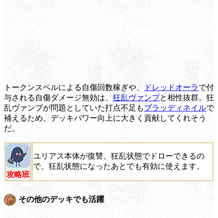
トークンスペルによる自傷回数稼ぎや、
ドレッドオーラ
で付
与される自傷ダメージ無効は、
狂乱ヴァンプ
と相性抜群。狂
乱ヴァンプが問題としていた打点不足も
ブラッディネイル
で
補えるため、デッキパワー向上に大きく貢献してくれそう
だ。
ユリアス本体が復讐、狂乱状態でドローできるの
で、狂乱状態になったあとでも有効に使えます。
攻略班
その他のデッキでも活躍