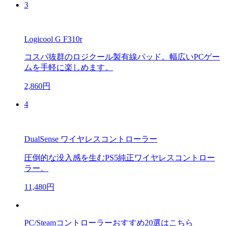
3
Logicool G F310r
コスパ抜群のロジクール製有線パッド。幅広いPCゲー
ムを手軽に楽しめます。
2,860円
4
DualSense ワイヤレスコントローラー
圧倒的な没入感を生むPS5純正ワイヤレスコントロー
ラー。
11,480円
PC/Steamコントローラーおすすめ20選はこちら