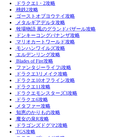
ドラクエ1・2攻略
桃鉄2攻略
ゴーストオブヨウテイ攻略
メタルギアデルタ攻略
牧場物語 風のグランドバザール攻略
ドンキーコングバナンザ攻略
マリオカートワールド攻略
モンハンワイルズ攻略
エルデンリング攻略
Blades of Fire攻略
ファンタジーライフi攻略
ドラクエ3リメイク攻略
ドラクエ10オフライン攻略
ドラクエ11攻略
ドラクエモンスターズ3攻略
ドラクエ6攻略
メタファー攻略
知恵のかりもの攻略
魔女の泉R攻略
ドラゴンズドグマ2攻略
TGS攻略