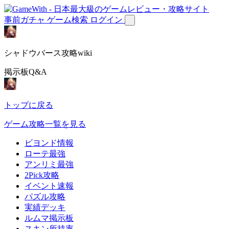
事前ガチャ
ゲーム検索
ログイン
シャドウバース攻略wiki
掲示板Q&A
トップに戻る
ゲーム攻略一覧を見る
ビヨンド情報
ローテ最強
アンリミ最強
2Pick攻略
イベント速報
パズル攻略
実績デッキ
ルムマ掲示板
スキン所持率