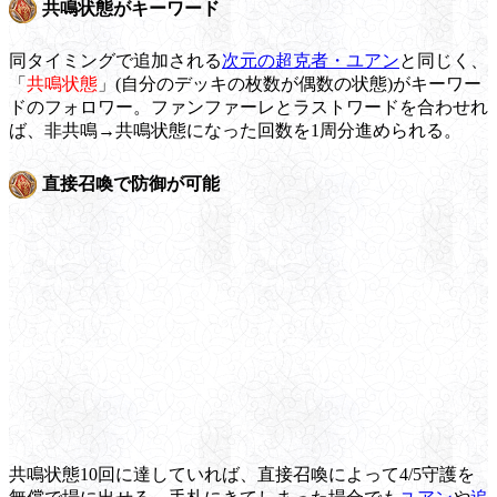
共鳴状態がキーワード
同タイミングで追加される
次元の超克者・ユアン
と同じく、
「
共鳴状態
」(自分のデッキの枚数が偶数の状態)がキーワー
ドのフォロワー。ファンファーレとラストワードを合わせれ
ば、非共鳴→共鳴状態になった回数を1周分進められる。
直接召喚で防御が可能
共鳴状態10回に達していれば、直接召喚によって4/5守護を