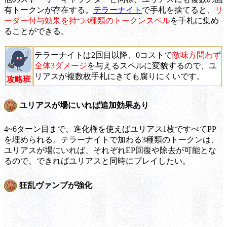
有トークンが存在する。
テラーナイト
で手札を捨てると、
リ
ーダー付与効果を持つ3種類のトークンスペル
を手札に集め
ることができる。
テラーナイトは2回目以降、0コストで
敵味方問わず
全体3ダメージ
を与えるスペルに変貌するので、ユ
リアスが複数枚手札にきても腐りにくいです。
攻略班
ユリアスが場にいれば追加効果あり
4~6ターン目まで、進化権を使えばユリアス1枚ですべてPP
を埋められる。テラーナイトで加わる3種類のトークンは、
ユリアスが場にいれば、それぞれEP回復や除去が可能とな
るので、できればユリアスと同時にプレイしたい。
狂乱ヴァンプが強化