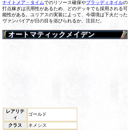
ナイトメア・タイム
でのリソース確保や
ブラッディネイル
の
打点稼ぎは汎用性があるため、どのデッキでも採用される可
能性がある。ユリアスの実装によって、今環境は下火だった
ヴァンパイアが日の目を浴びられるか、注目だ。
オートマティックメイデン
レアリテ
ゴールド
ィ
クラス
ネメシス