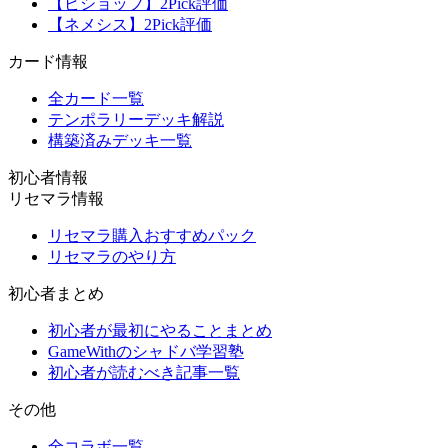
【ビショップ】2Pick評価
【ネメシス】2Pick評価
カード情報
全カード一覧
テンポラリーデッキ解説
構築済みデッキ一覧
初心者情報
リセマラ情報
リセマラ購入おすすめパック
リセマラのやり方
初心者まとめ
初心者が最初にやることまとめ
GameWithのシャドバ学習塾
初心者が読むべき記事一覧
その他
全コラボ一覧