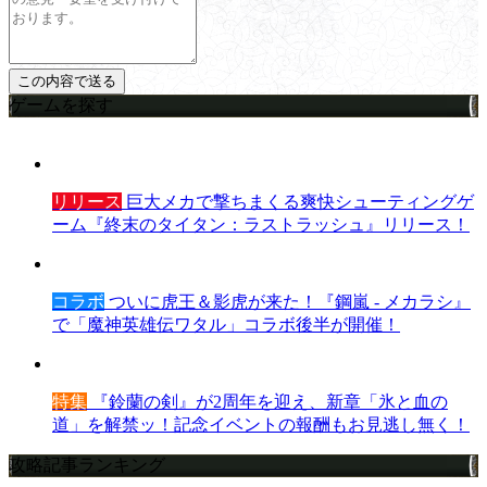
ゲームを探す
リリース
巨大メカで撃ちまくる爽快シューティングゲ
ーム『終末のタイタン：ラストラッシュ』リリース！
コラボ
ついに虎王＆影虎が来た！『鋼嵐 - メカラシ』
で「魔神英雄伝ワタル」コラボ後半が開催！
特集
『鈴蘭の剣』が2周年を迎え、新章「氷と血の
道」を解禁ッ！記念イベントの報酬もお見逃し無く！
攻略記事ランキング