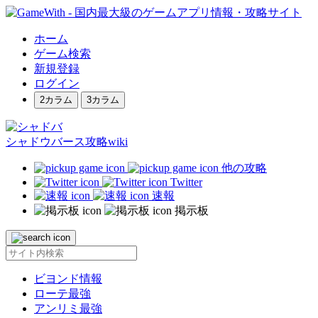
ホーム
ゲーム検索
新規登録
ログイン
2カラム
3カラム
シャドウバース攻略wiki
他の攻略
Twitter
速報
掲示板
ビヨンド情報
ローテ最強
アンリミ最強