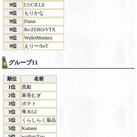
9位
LUCILLE
9位
もりかな
9位
Dazai
9位
Re:ZERO/VTX
9位
WalletMonkey
9位
えりー/SoT
グループ11
順位
名前
1位
黒船
2位
家長むぎ
3位
ポテト
3位
隼/KGI
5位
くらしらく薬品
5位
Kumasi
5位
wolfon/Zoo