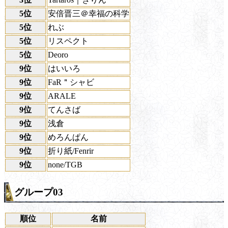
5位
安倍晋三＠幸福の科学
5位
れぶ
5位
リスペクト
5位
Deoro
9位
はいいろ
9位
FaR＂シャビ
9位
ARALE
9位
てんさば
9位
浅倉
9位
めろんぱん
9位
折り紙/Fenrir
9位
none/TGB
グループ03
順位
名前