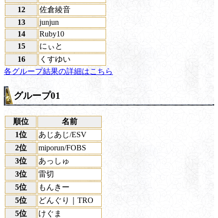
12
佐倉綾音
13
junjun
14
Ruby10
15
にぃと
16
くすゆい
各グループ結果の詳細はこちら
グループ01
順位
名前
1位
あじあじ/ESV
2位
miporun/FOBS
3位
あっしゅ
3位
雷切
5位
もんきー
5位
どんぐり｜TRO
5位
けぐま