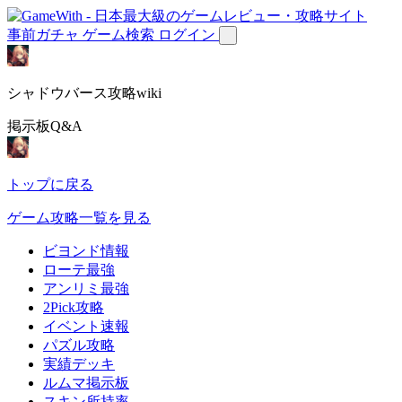
事前ガチャ
ゲーム検索
ログイン
シャドウバース攻略wiki
掲示板Q&A
トップに戻る
ゲーム攻略一覧を見る
ビヨンド情報
ローテ最強
アンリミ最強
2Pick攻略
イベント速報
パズル攻略
実績デッキ
ルムマ掲示板
スキン所持率