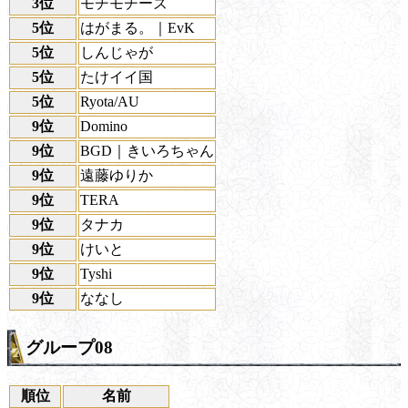
3位
モチモチーズ
5位
はがまる。｜EvK
5位
しんじゃが
5位
たけイイ国
5位
Ryota/AU
9位
Domino
9位
BGD｜きいろちゃん
9位
遠藤ゆりか
9位
TERA
9位
タナカ
9位
けいと
9位
Tyshi
9位
ななし
グループ08
順位
名前