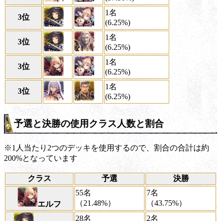
1名
3位
(6.25%)
1名
3位
(6.25%)
1名
3位
(6.25%)
1名
3位
(6.25%)
予選と決勝の使用クラス人数と割合
※1人当たり2つのデッキを使用するので、割合の合計は約
200%となっています
クラス
予選
決勝
55名
7名
（21.48%）
（43.75%）
エルフ
28名
2名