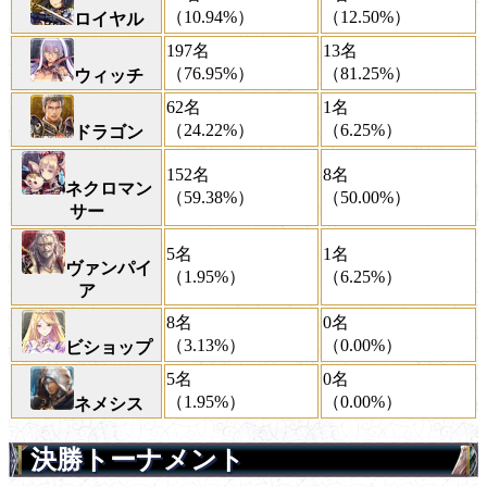
（10.94%）
（12.50%）
ロイヤル
197名
13名
（76.95%）
（81.25%）
ウィッチ
62名
1名
（24.22%）
（6.25%）
ドラゴン
152名
8名
ネクロマン
（59.38%）
（50.00%）
サー
5名
1名
ヴァンパイ
（1.95%）
（6.25%）
ア
8名
0名
（3.13%）
（0.00%）
ビショップ
5名
0名
（1.95%）
（0.00%）
ネメシス
決勝トーナメント