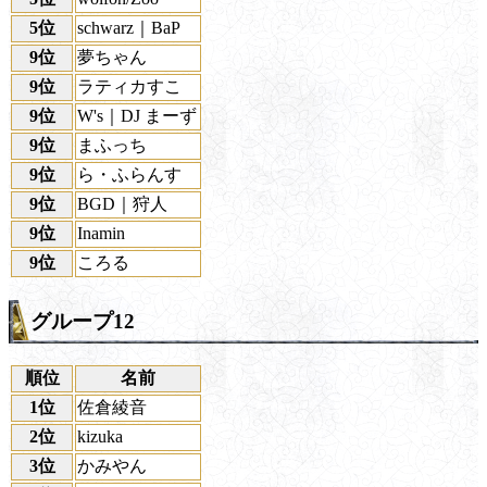
5位
schwarz｜BaP
9位
夢ちゃん
9位
ラティカすこ
9位
W's｜DJ まーず
9位
まふっち
9位
ら・ふらんす
9位
BGD｜狩人
9位
Inamin
9位
ころる
グループ12
順位
名前
1位
佐倉綾音
2位
kizuka
3位
かみやん