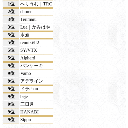
1位
へりうむ｜TRO
2位
chome
3位
Terimaru
3位
Lua｜かみはや
5位
水煮
5位
renniki/If2
5位
SY/VTX
5位
Alphard
9位
パンケーキ
9位
Vamo
9位
アデライン
9位
ドラchan
9位
beje
9位
三日月
9位
HANABI
9位
Sippu