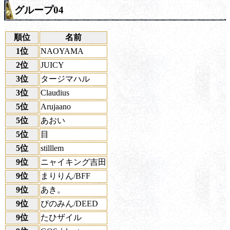
グループ04
順位
名前
1位
NAOYAMA
2位
JUICY
3位
タージマハル
3位
Claudius
5位
Arujaano
5位
あおい
5位
目
5位
stilllem
9位
ニャイキング吉田
9位
まりりん/BFF
9位
あき。
9位
ぴのみん/DEED
9位
たひザイル