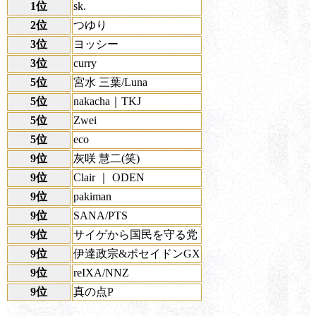
1位
sk.
2位
つゆり
3位
ヨッシー
3位
curry
5位
宮水 三葉/Luna
5位
nakacha｜TKJ
5位
Zwei
5位
eco
9位
灰咲 慧二(笑)
9位
Clair ｜ ODEN
9位
pakiman
9位
SANA/PTS
9位
サイゲから国民を守る党
9位
伊達政宗&ポセイドンGX
9位
reIXA/NNZ
9位
真の点P