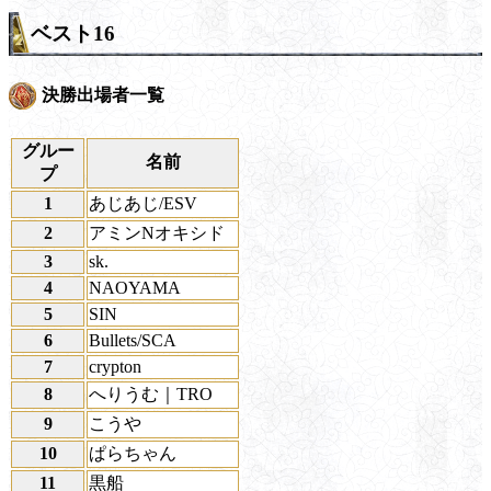
ベスト16
決勝出場者一覧
グルー
名前
プ
1
あじあじ/ESV
2
アミンNオキシド
3
sk.
4
NAOYAMA
5
SIN
6
Bullets/SCA
7
crypton
8
へりうむ｜TRO
9
こうや
10
ぱらちゃん
11
黒船