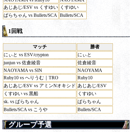
あじあじ/ESV vs くすゆい
くすゆい
ぱらちゃん vs Bullets/SCA
Bullets/SCA
1回戦
マッチ
勝者
にぃと vs ESV/crypton
にぃと
junjun vs 佐倉綾音
佐倉綾音
NAOYAMA vs SIN
NAOYAMA
Ruby10 vs へりうむ｜TRO
Ruby10
あじあじ/ESV vs アミンNオキシド
あじあじ/ESV
くすゆい vs 黒船
くすゆい
sk. vs ぱらちゃん
ぱらちゃん
Bullets/SCA vs こうや
Bullets/SCA
グループ予選