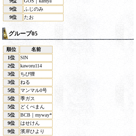
9位
GOS｜kantya
9位
ふじのみ
9位
たお
グループ05
順位
名前
1位
SIN
2位
kaworu114
3位
ちび狸
3位
ねる
5位
マンマル0号
5位
季ガス
5位
どくぺまん
5位
BCB｜myway*
9位
はせけん
9位
濱岸ひより