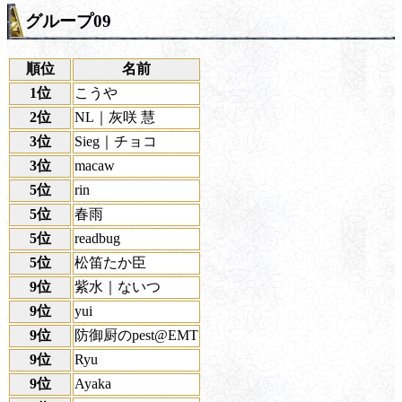
グループ09
順位
名前
1位
こうや
2位
NL｜灰咲 慧
3位
Sieg｜チョコ
3位
macaw
5位
rin
5位
春雨
5位
readbug
5位
松笛たか臣
9位
紫水｜ないつ
9位
yui
9位
防御厨のpest@EMT
9位
Ryu
9位
Ayaka