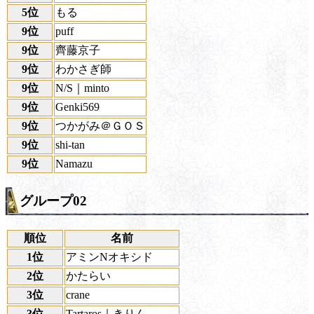
5位
もる
9位
puff
9位
齊藤京子
9位
わかさぎ師
9位
N/S｜minto
9位
Genki569
9位
つかがみ＠ＧＯＳ
9位
shi-tan
9位
Namazu
グループ02
順位
名前
1位
アミンNオキシド
2位
かたらい
3位
crane
3位
Tartaros｜きりん