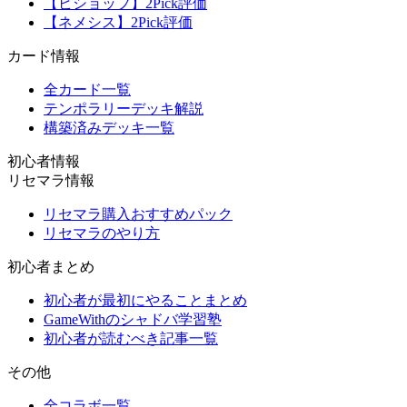
【ビショップ】2Pick評価
【ネメシス】2Pick評価
カード情報
全カード一覧
テンポラリーデッキ解説
構築済みデッキ一覧
初心者情報
リセマラ情報
リセマラ購入おすすめパック
リセマラのやり方
初心者まとめ
初心者が最初にやることまとめ
GameWithのシャドバ学習塾
初心者が読むべき記事一覧
その他
全コラボ一覧