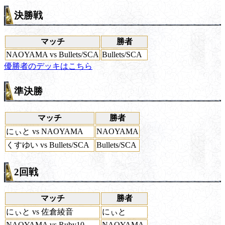
決勝戦
マッチ
勝者
NAOYAMA vs Bullets/SCA
Bullets/SCA
優勝者のデッキはこちら
準決勝
マッチ
勝者
にぃと vs NAOYAMA
NAOYAMA
くすゆい vs Bullets/SCA
Bullets/SCA
2回戦
マッチ
勝者
にぃと vs 佐倉綾音
にぃと
NAOYAMA vs Ruby10
NAOYAMA