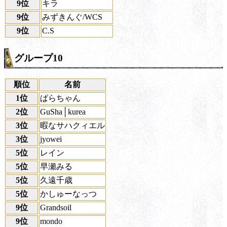
9位
キラ
9位
みずきんぐ/WCS
9位
C.S
グループ10
順位
名前
1位
ぱらちゃん
2位
GuSha│kurea
3位
暇なサハクィエル
3位
jyowei
5位
レイン
5位
早瀬みる
5位
久遠千歳
5位
かしゅーなっつ
9位
Grandsoil
9位
mondo