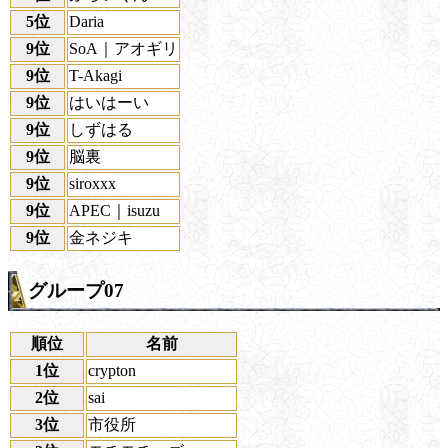
5位
Daria
9位
SoA｜アオギリ
9位
T-Akagi
9位
はいはーい
9位
しずはる
9位
脳裏
9位
siroxxx
9位
APEC｜isuzu
9位
金ネジキ
グループ07
順位
名前
1位
crypton
2位
sai
3位
市役所