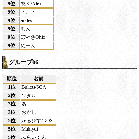
9位
悠々/Alex
9位
・。・
9位
andes
9位
むん
9位
ぽ社@Ohio
9位
ぬーん
グループ06
順位
名前
1位
Bullets/SCA
2位
ソタル
3位
あ
3位
おかし
5位
かるぴす/GOS
5位
Makiyui
5位
ふらいくん