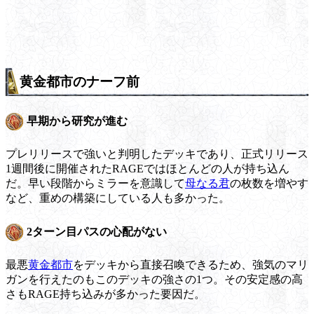
黄金都市のナーフ前
早期から研究が進む
プレリリースで強いと判明したデッキであり、正式リリース
1週間後に開催されたRAGEではほとんどの人が持ち込ん
だ。早い段階からミラーを意識して
母なる君
の枚数を増やす
など、重めの構築にしている人も多かった。
2ターン目パスの心配がない
最悪
黄金都市
をデッキから直接召喚できるため、強気のマリ
ガンを行えたのもこのデッキの強さの1つ。その安定感の高
さもRAGE持ち込みが多かった要因だ。