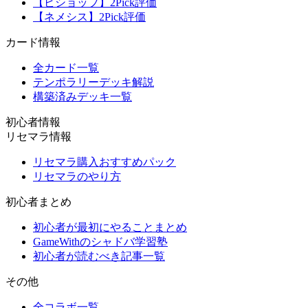
【ビショップ】2Pick評価
【ネメシス】2Pick評価
カード情報
全カード一覧
テンポラリーデッキ解説
構築済みデッキ一覧
初心者情報
リセマラ情報
リセマラ購入おすすめパック
リセマラのやり方
初心者まとめ
初心者が最初にやることまとめ
GameWithのシャドバ学習塾
初心者が読むべき記事一覧
その他
全コラボ一覧