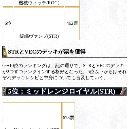
機械ウィッチ(ROG)
6位
462票
蝙蝠ヴァンプ(STR)
STRとVECのデッキが票を獲得
6〜10位のランキングは上記の通りで、STRとVECのデッキ
が2つずつランクインする格好となった。5位以下からはそれ
ぞれデッキレシピと中身についても言及していく。
5位：ミッドレンジロイヤル(STR)
678票