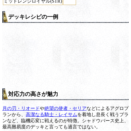
ミッドレンジロイヤル(STR)
デッキレシピの一例
対応力の高さが魅力
月の刃・リオード
や
絶望の使者・セリア
などによるアグロプ
ランから、
高潔なる騎士・レイサム
を着地し息長く戦うプラ
ンなど、臨機応変に戦えるのが特徴。シャドウバース史上、
最高難易度のデッキと言っても過言ではない。