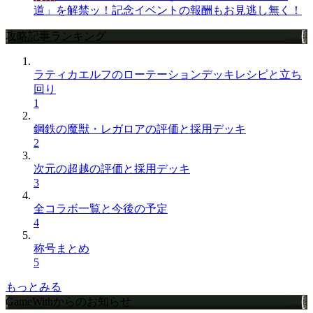
道」を解禁ッ！記念イベントの報酬もお見逃し無く！
攻略記事ランキング
ラティカエルフのローテーションデッキレシピと立ち
回り
1
鋼鉄の魔獣・レガロアの評価と採用デッキ
2
次元の超越の評価と採用デッキ
3
全コラボ一覧と今後の予定
4
称号まとめ
5
もっとみる
GameWithからのお知らせ