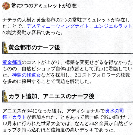
常に2つのアミュレットが存在
ナテラの大樹と黄金都市の2つの常駐アミュレットが存在し
たことで、
デスティニーウィングナイト
、
エンジェルラット
の能力発動が容易であった。
黄金都市のナーフ後
黄金都市
のコストが上がり、構築を変更せざるを得なかった
ものの、自然ビショップ自体は依然として頂点に君臨してい
た。
神鳥の修道女
などを採用し、2コストフォロワーの枚数
を多めに採用することで問題を解消した。
カラト追加、アニエスのナーフ後
アニエスが3/4になった後も、アディショナルで
炎氷の司
祭・カラト
が追加されたこともあって第一線で戦い続けた。
12月末に行われた世界大会では、なんと24名全員が自然ビシ
ョップを持ち込むほど信頼度の高いデッキであった。