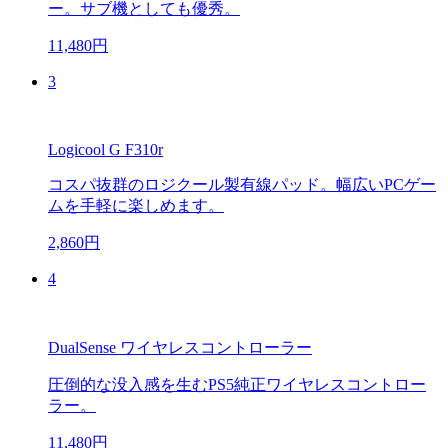
ー。サブ機としても優秀。
11,480円
3
Logicool G F310r
コスパ抜群のロジクール製有線パッド。幅広いPCゲー
ムを手軽に楽しめます。
2,860円
4
DualSense ワイヤレスコントローラー
圧倒的な没入感を生むPS5純正ワイヤレスコントロー
ラー。
11,480円