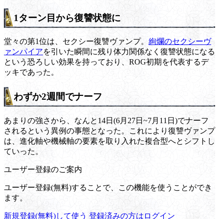
1ターン目から復讐状態に
堂々の第1位は、セクシー復讐ヴァンプ。
絢爛のセクシーヴ
ァンパイア
を引いた瞬間に残り体力関係なく復讐状態になる
という恐ろしい効果を持っており、ROG初期を代表するデ
ッキであった。
わずか2週間でナーフ
あまりの強さから、なんと14日(6月27日~7月11日)でナーフ
されるという異例の事態となった。これにより復讐ヴァンプ
は、進化軸や機械軸の要素を取り入れた複合型へとシフトし
ていった。
ユーザー登録のご案内
ユーザー登録(無料)することで、この機能を使うことができ
ます。
新規登録(無料)して使う
登録済みの方はログイン