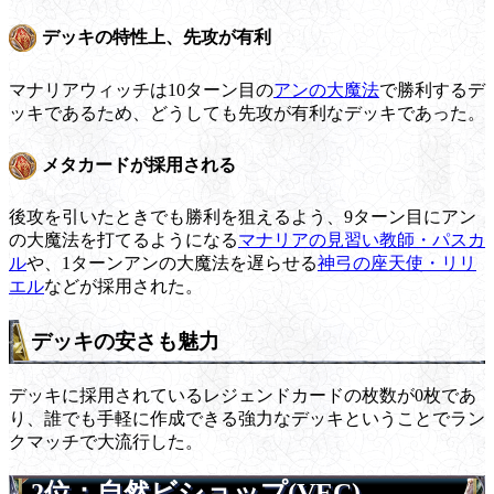
デッキの特性上、先攻が有利
マナリアウィッチは10ターン目の
アンの大魔法
で勝利するデ
ッキであるため、どうしても先攻が有利なデッキであった。
メタカードが採用される
後攻を引いたときでも勝利を狙えるよう、9ターン目にアン
の大魔法を打てるようになる
マナリアの見習い教師・パスカ
ル
や、1ターンアンの大魔法を遅らせる
神弓の座天使・リリ
エル
などが採用された。
デッキの安さも魅力
デッキに採用されているレジェンドカードの枚数が0枚であ
り、誰でも手軽に作成できる強力なデッキということでラン
クマッチで大流行した。
2位：自然ビショップ(VEC)