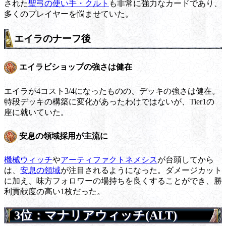
された
聖弓の使い手・クルト
も非常に強力なカードであり、
多くのプレイヤーを悩ませていた。
エイラのナーフ後
エイラビショップの強さは健在
エイラが4コスト3/4になったものの、デッキの強さは健在。
特段デッキの構築に変化があったわけではないが、Tier1の
座に就いていた。
安息の領域採用が主流に
機械ウィッチ
や
アーティファクトネメシス
が台頭してから
は、
安息の領域
が注目されるようになった。ダメージカット
に加え、味方フォロワーの場持ちを良くすることができ、勝
利貢献度の高い1枚だった。
3位：マナリアウィッチ(ALT)