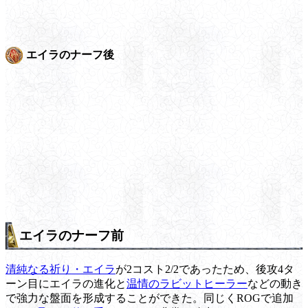
エイラのナーフ後
エイラのナーフ前
清純なる祈り・エイラ
が2コスト2/2であったため、後攻4タ
ーン目にエイラの進化と
温情のラビットヒーラー
などの動き
で強力な盤面を形成することができた。同じくROGで追加