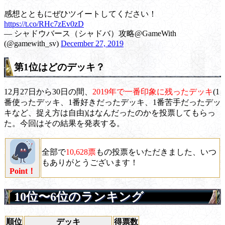
感想とともにぜひツイートしてください！
https://t.co/RHc7zEv0zD
— シャドウバース（シャドバ）攻略@GameWith
(@gamewith_sv)
December 27, 2019
第1位はどのデッキ？
12月27日から30日の間、
2019年で一番印象に残ったデッキ
(1
番使ったデッキ、1番好きだったデッキ、1番苦手だったデッ
キなど、捉え方は自由)はなんだったのかを投票してもらっ
た。今回はその結果を発表する。
全部で
10,628票
もの投票をいただきました、いつ
もありがとうございます！
Point！
10位〜6位のランキング
順位
デッキ
得票数