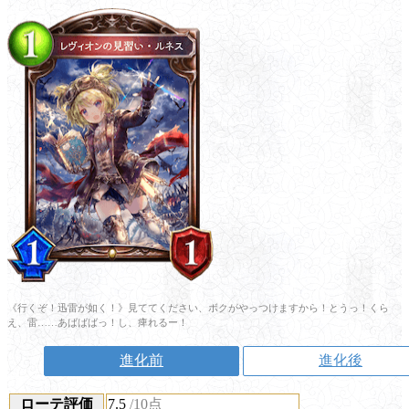
《行くぞ！迅雷が如く！》見ててください、ボクがやっつけますから！とうっ！くら
え、雷……あばばばっ！し、痺れるー！
進化前
進化後
ローテ評価
7.5
/10点