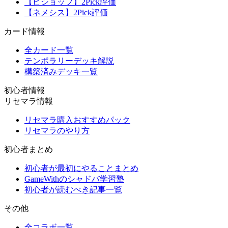
【ビショップ】2Pick評価
【ネメシス】2Pick評価
カード情報
全カード一覧
テンポラリーデッキ解説
構築済みデッキ一覧
初心者情報
リセマラ情報
リセマラ購入おすすめパック
リセマラのやり方
初心者まとめ
初心者が最初にやることまとめ
GameWithのシャドバ学習塾
初心者が読むべき記事一覧
その他
全コラボ一覧