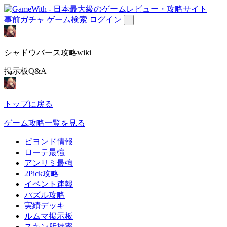
事前ガチャ
ゲーム検索
ログイン
シャドウバース攻略wiki
掲示板Q&A
トップに戻る
ゲーム攻略一覧を見る
ビヨンド情報
ローテ最強
アンリミ最強
2Pick攻略
イベント速報
パズル攻略
実績デッキ
ルムマ掲示板
スキン所持率