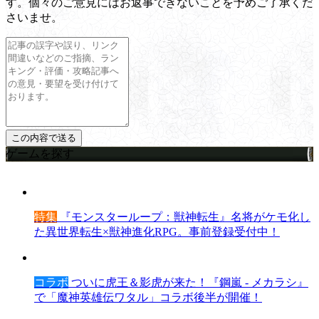
す。個々のご意見にはお返事できないことを予めご了承くだ
さいませ。
ゲームを探す
特集
『モンスターループ：獣神転生』名将がケモ化し
た異世界転生×獣神進化RPG。事前登録受付中！
コラボ
ついに虎王＆影虎が来た！『鋼嵐 - メカラシ』
で「魔神英雄伝ワタル」コラボ後半が開催！