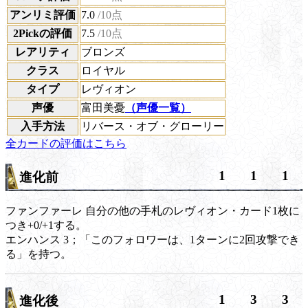
アンリミ評価
7.0
/10点
2Pickの評価
7.5
/10点
レアリティ
ブロンズ
クラス
ロイヤル
タイプ
レヴィオン
声優
富田美憂
（声優一覧）
入手方法
リバース・オブ・グローリー
全カードの評価はこちら
1
1
1
進化前
ファンファーレ
自分の他の手札のレヴィオン・カード1枚に
つき+0/+1する。
エンハンス
3；「このフォロワーは、1ターンに2回攻撃でき
る」を持つ。
1
3
3
進化後