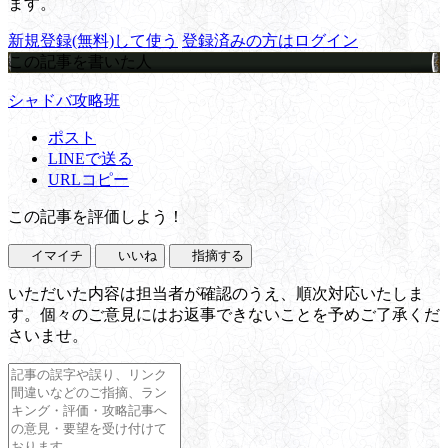
ます。
新規登録(無料)して使う
登録済みの方はログイン
この記事を書いた人
シャドバ攻略班
ポスト
LINEで送る
URLコピー
この記事を評価しよう！
イマイチ
いいね
指摘する
いただいた内容は担当者が確認のうえ、順次対応いたしま
す。個々のご意見にはお返事できないことを予めご了承くだ
さいませ。