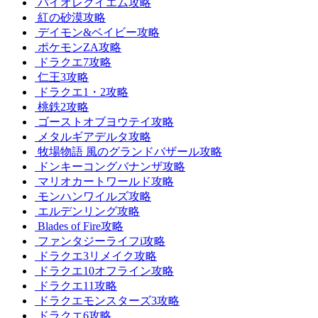
バイオレクイエム攻略
紅の砂漠攻略
デイモン&ベイビー攻略
ポケモンZA攻略
ドラクエ7攻略
仁王3攻略
ドラクエ1・2攻略
桃鉄2攻略
ゴーストオブヨウテイ攻略
メタルギアデルタ攻略
牧場物語 風のグランドバザール攻略
ドンキーコングバナンザ攻略
マリオカートワールド攻略
モンハンワイルズ攻略
エルデンリング攻略
Blades of Fire攻略
ファンタジーライフi攻略
ドラクエ3リメイク攻略
ドラクエ10オフライン攻略
ドラクエ11攻略
ドラクエモンスターズ3攻略
ドラクエ6攻略