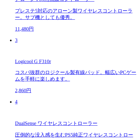
プレステ5対応のアローン製ワイヤレスコントローラ
ー。サブ機としても優秀。
11,480円
3
Logicool G F310r
コスパ抜群のロジクール製有線パッド。幅広いPCゲー
ムを手軽に楽しめます。
2,860円
4
DualSense ワイヤレスコントローラー
圧倒的な没入感を生むPS5純正ワイヤレスコントロー