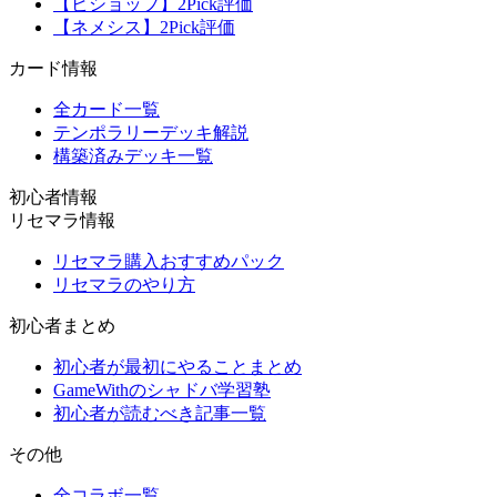
【ビショップ】2Pick評価
【ネメシス】2Pick評価
カード情報
全カード一覧
テンポラリーデッキ解説
構築済みデッキ一覧
初心者情報
リセマラ情報
リセマラ購入おすすめパック
リセマラのやり方
初心者まとめ
初心者が最初にやることまとめ
GameWithのシャドバ学習塾
初心者が読むべき記事一覧
その他
全コラボ一覧