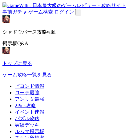
事前ガチャ
ゲーム検索
ログイン
シャドウバース攻略wiki
掲示板Q&A
トップに戻る
ゲーム攻略一覧を見る
ビヨンド情報
ローテ最強
アンリミ最強
2Pick攻略
イベント速報
パズル攻略
実績デッキ
ルムマ掲示板
スキン所持率