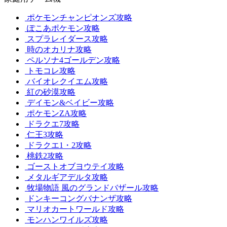
ポケモンチャンピオンズ攻略
ぽこあポケモン攻略
スプラレイダース攻略
時のオカリナ攻略
ペルソナ4ゴールデン攻略
トモコレ攻略
バイオレクイエム攻略
紅の砂漠攻略
デイモン&ベイビー攻略
ポケモンZA攻略
ドラクエ7攻略
仁王3攻略
ドラクエ1・2攻略
桃鉄2攻略
ゴーストオブヨウテイ攻略
メタルギアデルタ攻略
牧場物語 風のグランドバザール攻略
ドンキーコングバナンザ攻略
マリオカートワールド攻略
モンハンワイルズ攻略