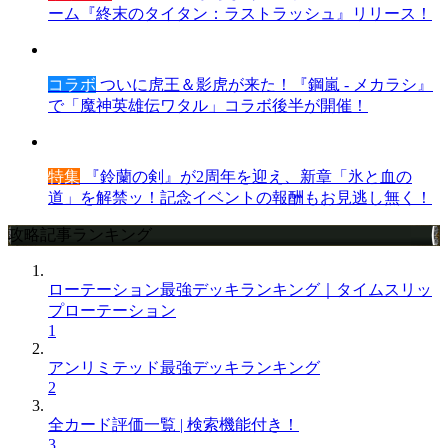
ーム『終末のタイタン：ラストラッシュ』リリース！
コラボ
ついに虎王＆影虎が来た！『鋼嵐 - メカラシ』
で「魔神英雄伝ワタル」コラボ後半が開催！
特集
『鈴蘭の剣』が2周年を迎え、新章「氷と血の
道」を解禁ッ！記念イベントの報酬もお見逃し無く！
攻略記事ランキング
ローテーション最強デッキランキング｜タイムスリッ
プローテーション
1
アンリミテッド最強デッキランキング
2
全カード評価一覧 | 検索機能付き！
3