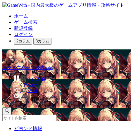
ホーム
ゲーム検索
新規登録
ログイン
2カラム
3カラム
シャドウバース攻略wiki
他の攻略
Twitter
速報
掲示板
ビヨンド情報