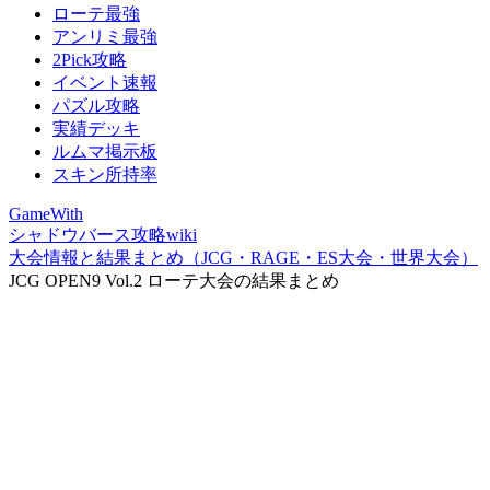
ローテ最強
アンリミ最強
2Pick攻略
イベント速報
パズル攻略
実績デッキ
ルムマ掲示板
スキン所持率
GameWith
シャドウバース攻略wiki
大会情報と結果まとめ（JCG・RAGE・ES大会・世界大会）
JCG OPEN9 Vol.2 ローテ大会の結果まとめ