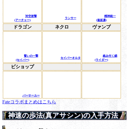
対空射撃
精神統一
ランサー
(アーチャー)
(遠坂凛)
ドラゴン
ネクロ
ヴァンプ
誓いの一撃
絡み付く鎖
セイバーオルタ
(セイバー)
(ライダー)
ビショップ
バーサーカー
Fateコラボまとめはこちら
神速の歩法(真アサシン)の入手方法