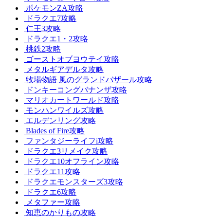
ポケモンZA攻略
ドラクエ7攻略
仁王3攻略
ドラクエ1・2攻略
桃鉄2攻略
ゴーストオブヨウテイ攻略
メタルギアデルタ攻略
牧場物語 風のグランドバザール攻略
ドンキーコングバナンザ攻略
マリオカートワールド攻略
モンハンワイルズ攻略
エルデンリング攻略
Blades of Fire攻略
ファンタジーライフi攻略
ドラクエ3リメイク攻略
ドラクエ10オフライン攻略
ドラクエ11攻略
ドラクエモンスターズ3攻略
ドラクエ6攻略
メタファー攻略
知恵のかりもの攻略