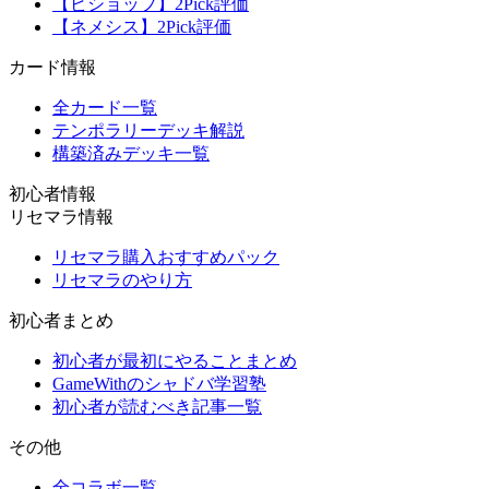
【ビショップ】2Pick評価
【ネメシス】2Pick評価
カード情報
全カード一覧
テンポラリーデッキ解説
構築済みデッキ一覧
初心者情報
リセマラ情報
リセマラ購入おすすめパック
リセマラのやり方
初心者まとめ
初心者が最初にやることまとめ
GameWithのシャドバ学習塾
初心者が読むべき記事一覧
その他
全コラボ一覧