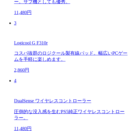
ー。サブ機としても優秀。
11,480円
3
Logicool G F310r
コスパ抜群のロジクール製有線パッド。幅広いPCゲー
ムを手軽に楽しめます。
2,860円
4
DualSense ワイヤレスコントローラー
圧倒的な没入感を生むPS5純正ワイヤレスコントロー
ラー。
11,480円