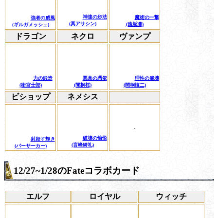
神速の歩法
魔術の一撃
強者の威風
(真アサシン)
(遠坂凛)
(ギルガメッシュ)
ドラゴン
ネクロ
ヴァンプ
力の鍛造
悪意の憑依
理性の崩壊
(衛宮士郎)
(間桐桜)
(間桐慎二)
ビショップ
ネメシス
-
破壊の愉悦
射殺す輝き
(言峰綺礼)
(バーサーカー)
12/27~1/28のFateコラボカード
エルフ
ロイヤル
ウィッチ