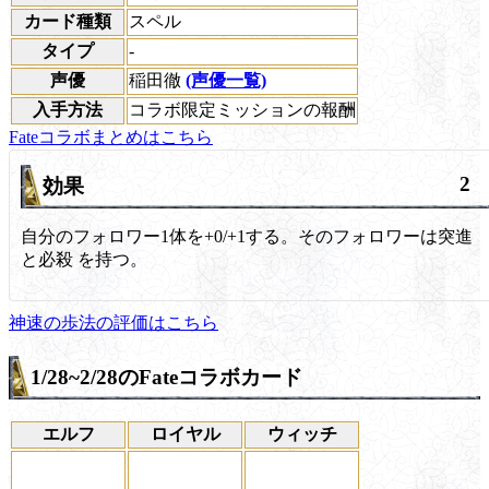
カード種類
スペル
タイプ
-
声優
稲田徹
(声優一覧)
入手方法
コラボ限定ミッションの報酬
Fateコラボまとめはこちら
2
効果
自分のフォロワー1体を+0/+1する。そのフォロワーは突進
と必殺 を持つ。
神速の歩法の評価はこちら
1/28~2/28のFateコラボカード
エルフ
ロイヤル
ウィッチ