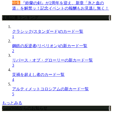
特集
『鈴蘭の剣』が2周年を迎え、新章「氷と血の
道」を解禁ッ！記念イベントの報酬もお見逃し無く！
攻略記事ランキング
クラシック(スタンダード)のカード一覧
1
鋼鉄の反逆者(リベリオン)の新カード一覧
2
リバース・オブ・グローリーの新カード一覧
3
災禍を超えし者のカード一覧
4
アルティメットコロシアムの新カード一覧
5
もっとみる
GameWithからのお知らせ