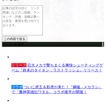
ゲームを探す
リリース
巨大メカで撃ちまくる爽快シューティングゲ
ーム『終末のタイタン：ラストラッシュ』リリース！
コラボ
ついに虎王＆影虎が来た！『鋼嵐 - メカラシ』
で「魔神英雄伝ワタル」コラボ後半が開催！