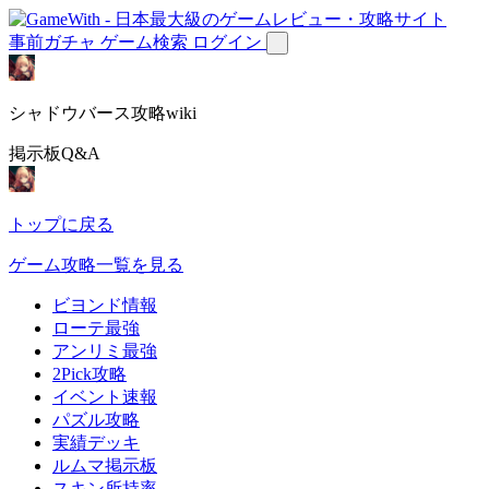
事前ガチャ
ゲーム検索
ログイン
シャドウバース攻略wiki
掲示板Q&A
トップに戻る
ゲーム攻略一覧を見る
ビヨンド情報
ローテ最強
アンリミ最強
2Pick攻略
イベント速報
パズル攻略
実績デッキ
ルムマ掲示板
スキン所持率