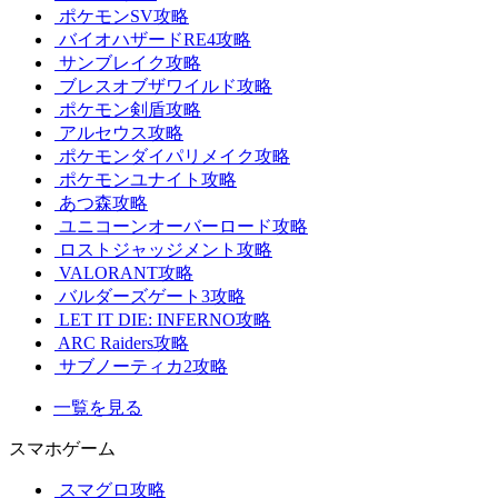
ポケモンSV攻略
バイオハザードRE4攻略
サンブレイク攻略
ブレスオブザワイルド攻略
ポケモン剣盾攻略
アルセウス攻略
ポケモンダイパリメイク攻略
ポケモンユナイト攻略
あつ森攻略
ユニコーンオーバーロード攻略
ロストジャッジメント攻略
VALORANT攻略
バルダーズゲート3攻略
LET IT DIE: INFERNO攻略
ARC Raiders攻略
サブノーティカ2攻略
一覧を見る
スマホゲーム
スマグロ攻略