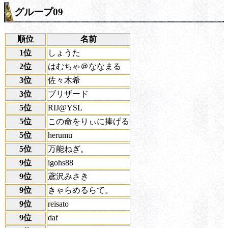
グループ09
順位
名前
1位
しょうた
2位
はむちゃ＠ななまる
3位
佐々木希
3位
ブリザード
5位
RIJ@YSL
5位
この命をりぃに捧げる
5位
herumu
5位
万能ねぎ。
9位
igohs88
9位
鳶沢みさき
9位
きゃらめるらて。
9位
reisato
9位
daf