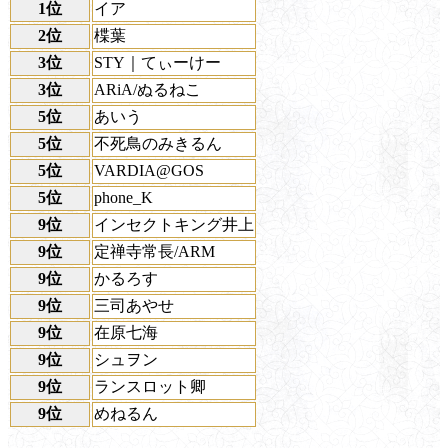
1位
イア
2位
楪葉
3位
STY｜てぃーけー
3位
ARiA/ぬるねこ
5位
あいう
5位
不死鳥のみきるん
5位
VARDIA@GOS
5位
phone_K
9位
インセクトキング井上
9位
定禅寺常長/ARM
9位
かるろす
9位
三司あやせ
9位
在原七海
9位
シュヲン
9位
ランスロット卿
9位
めねるん