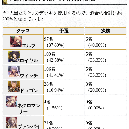
※1人当たり2つのデッキを使用するので、割合の合計は約
200%となっています
クラス
予選
決勝
97名
6名
（37.89%）
（40.00%）
エルフ
109名
5名
（42.58%）
（33.33%）
ロイヤル
106名
5名
（41.41%）
（33.33%）
ウィッチ
28名
3名
（10.94%）
（20.00%）
ドラゴン
4名
0名
ネクロマン
（1.56%）
（0.00%）
サー
21名
0名
ヴァンパイ
（8.20%）
（0.00%）