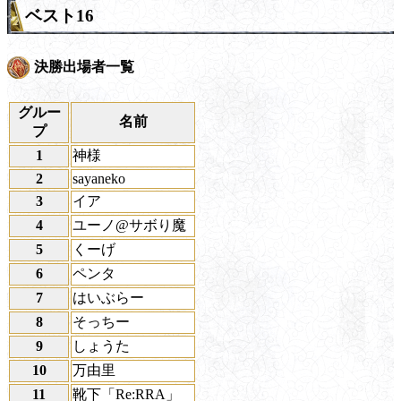
ベスト16
決勝出場者一覧
グルー
名前
プ
1
神様
2
sayaneko
3
イア
4
ユーノ@サボり魔
5
くーげ
6
ペンタ
7
はいぶらー
8
そっちー
9
しょうた
10
万由里
11
靴下「Re:RRA」