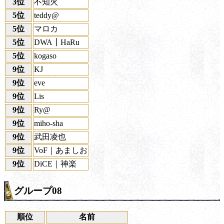
3位
不知火
5位
teddy@
5位
マロカ
5位
DWA┃HaRu
5位
kogaso
9位
KJ
9位
eve
9位
Lis
9位
Ry@
9位
miho-sha
9位
武田凌也
9位
VoF｜あましお
9位
DiCE｜神楽
グループ08
順位
名前