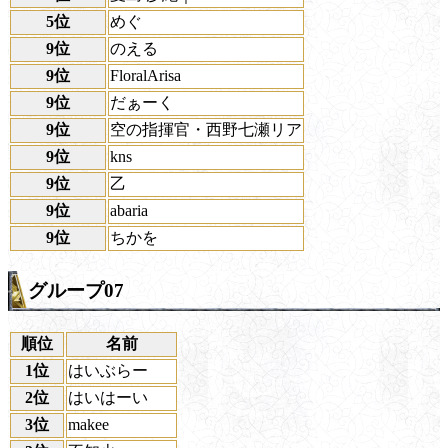
5位
めぐ
9位
のえる
9位
FloralArisa
9位
だぁーく
9位
空の指揮官・西野七瀬リア
9位
kns
9位
乙
9位
abaria
9位
ちかを
グループ07
順位
名前
1位
はいぶらー
2位
はいはーい
3位
makee