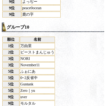
9位
よっぢー
9位
peace0ocean
9位
鹿の字
グループ10
順位
名前
1位
万由里
2位
ビーストまんじゅう
3位
NORI
3位
November11
5位
ふぉにあ
5位
0~2反省中
5位
Guntank
5位
Zero｜yu
9位
uver
9位
モルタル