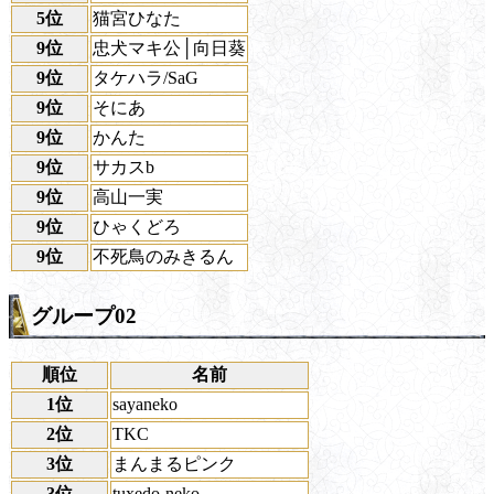
5位
猫宮ひなた
9位
忠犬マキ公│向日葵
9位
タケハラ/SaG
9位
そにあ
9位
かんた
9位
サカスb
9位
高山一実
9位
ひゃくどろ
9位
不死鳥のみきるん
グループ02
順位
名前
1位
sayaneko
2位
TKC
3位
まんまるピンク
3位
tuxedo-neko