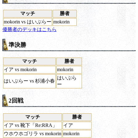
マッチ
勝者
mokorin vs はいぶらー
mokorin
優勝者のデッキはこちら
準決勝
マッチ
勝者
イア vs mokorin
mokorin
はいぶら
はいぶらー vs 杉浦小春
ー
2回戦
マッチ
勝者
イア vs 靴下「Re:RRA」
イア
ウホウホゴリラ vs mokorin
mokorin