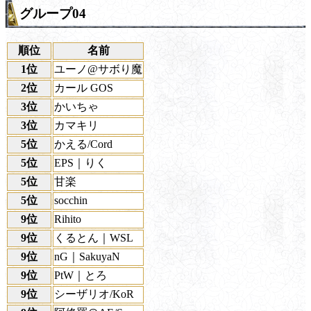
グループ04
順位
名前
1位
ユーノ@サボり魔
2位
カール GOS
3位
かいちゃ
3位
カマキリ
5位
かえる/Cord
5位
EPS｜りく
5位
甘楽
5位
socchin
9位
Rihito
9位
くるとん｜WSL
9位
nG｜SakuyaN
9位
PtW｜とろ
9位
シーザリオ/KoR