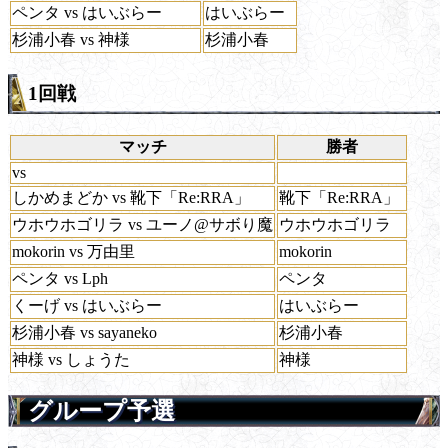
ペンタ vs はいぶらー
はいぶらー
杉浦小春 vs 神様
杉浦小春
1回戦
マッチ
勝者
vs
しかめまどか vs 靴下「Re:RRA」
靴下「Re:RRA」
ウホウホゴリラ vs ユーノ@サボり魔
ウホウホゴリラ
mokorin vs 万由里
mokorin
ペンタ vs Lph
ペンタ
くーげ vs はいぶらー
はいぶらー
杉浦小春 vs sayaneko
杉浦小春
神様 vs しょうた
神様
グループ予選