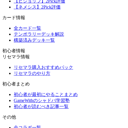
【ビショップ】2Pick評価
【ネメシス】2Pick評価
カード情報
全カード一覧
テンポラリーデッキ解説
構築済みデッキ一覧
初心者情報
リセマラ情報
リセマラ購入おすすめパック
リセマラのやり方
初心者まとめ
初心者が最初にやることまとめ
GameWithのシャドバ学習塾
初心者が読むべき記事一覧
その他
全コラボ一覧