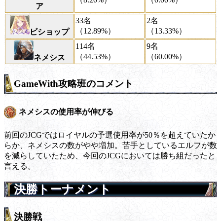
ア
33名
2名
（12.89%）
（13.33%）
ビショップ
114名
9名
（44.53%）
（60.00%）
ネメシス
GameWith攻略班のコメント
ネメシスの使用率が伸びる
前回のJCGではロイヤルの予選使用率が50％を超えていたか
らか、ネメシスの数がやや増加。苦手としているエルフが数
を減らしていたため、今回のJCGにおいては勝ち組だったと
言える。
決勝トーナメント
決勝戦