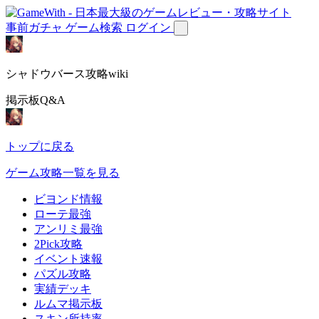
事前ガチャ
ゲーム検索
ログイン
シャドウバース攻略wiki
掲示板Q&A
トップに戻る
ゲーム攻略一覧を見る
ビヨンド情報
ローテ最強
アンリミ最強
2Pick攻略
イベント速報
パズル攻略
実績デッキ
ルムマ掲示板
スキン所持率