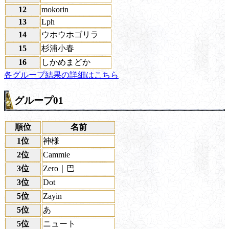
12
mokorin
13
Lph
14
ウホウホゴリラ
15
杉浦小春
16
しかめまどか
各グループ結果の詳細はこちら
グループ01
順位
名前
1位
神様
2位
Cammie
3位
Zero｜巴
3位
Dot
5位
Zayin
5位
あ
5位
ニュート