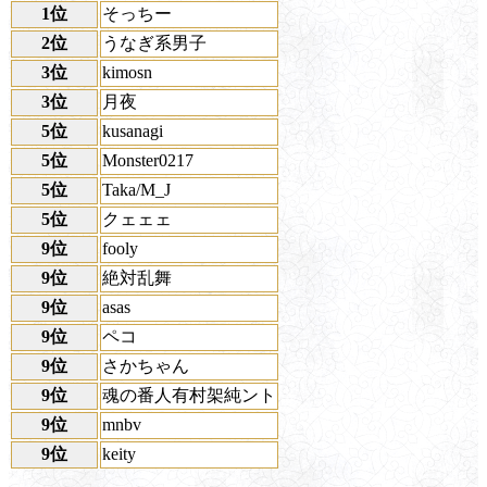
1位
そっちー
2位
うなぎ系男子
3位
kimosn
3位
月夜
5位
kusanagi
5位
Monster0217
5位
Taka/M_J
5位
クェェェ
9位
fooly
9位
絶対乱舞
9位
asas
9位
ペコ
9位
さかちゃん
9位
魂の番人有村架純ント
9位
mnbv
9位
keity