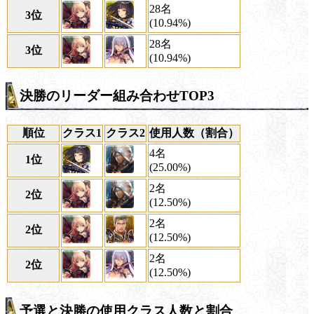
28名
3位
(10.94%)
28名
3位
(10.94%)
決勝のリーダー組み合わせTOP3
順位
クラス1
クラス2
使用人数（割合）
4名
1位
(25.00%)
2名
2位
(12.50%)
2名
2位
(12.50%)
2名
2位
(12.50%)
予選と決勝の使用クラス人数と割合