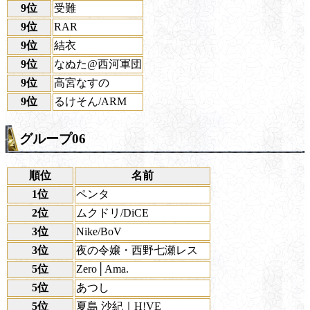
9位
受難
9位
RAR
9位
結衣
9位
なぬた@西河軍団
9位
高宮なすの
9位
るけそん/ARM
グループ06
順位
名前
1位
ペンタ
2位
ムクドリ/DiCE
3位
Nike/BoV
3位
夜の令嬢・西野七瀬レス
5位
Zero│Ama.
5位
あつし
5位
夏島 沙紀｜H!VE