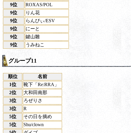
9位
ROXAS/POL
9位
りん花
9位
らんぴぃ/ESV
9位
にーと
9位
鍵山雛
9位
うみねこ
グループ11
順位
名前
1位
靴下「Re:RRA」
2位
大和田南那
3位
ろぜりさ
3位
R
5位
その日を摘め
5位
Shu/clown
5位
ダイブ