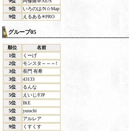
9位
阿修羅＠AE/S
9位
いろのは/N☆Map
9位
えるある✳︎PRO
グループ05
順位
名前
1位
くーげ
2位
モンスタ～～～!
3位
長門 有希
3位
43133
5位
るんな
5位
えいじ/FJP
5位
IKE
5位
yurachi
9位
アルレア
9位
くすくす