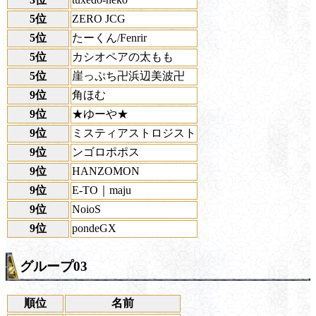
5位
ZERO JCG
5位
たーくん/Fenrir
5位
カシオペアの太もも
5位
崖っぷち卍浜辺美波卍
9位
角ほむ
9位
★ゆーや★
9位
ミスティアストロジスト
9位
ンゴロポポス
9位
HANZOMON
9位
E-TO｜maju
9位
NoioS
9位
pondeGX
グループ03
順位
名前