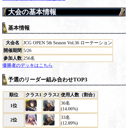
大会の基本情報
基本情報
大会名
JCG OPEN 5th Season Vol.36 ローテーション
開催期間
5/26
参加人数
256名
優勝者のデッキはこちら
予選のリーダー組み合わせTOP3
順位
クラス1
クラス2
使用人数（割合）
36名
1位
(14.06%)
33名
2位
(12.89%)