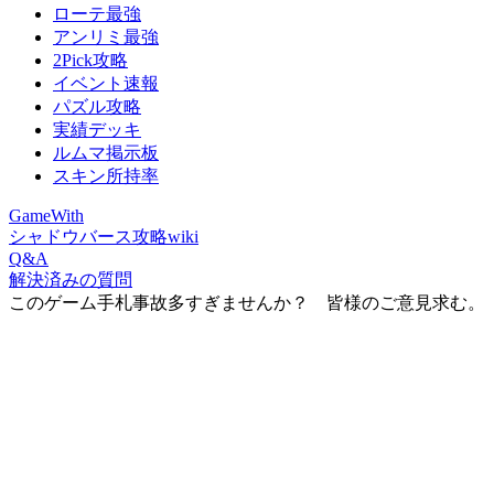
ローテ最強
アンリミ最強
2Pick攻略
イベント速報
パズル攻略
実績デッキ
ルムマ掲示板
スキン所持率
GameWith
シャドウバース攻略wiki
Q&A
解決済みの質問
このゲーム手札事故多すぎませんか？ 皆様のご意見求む。