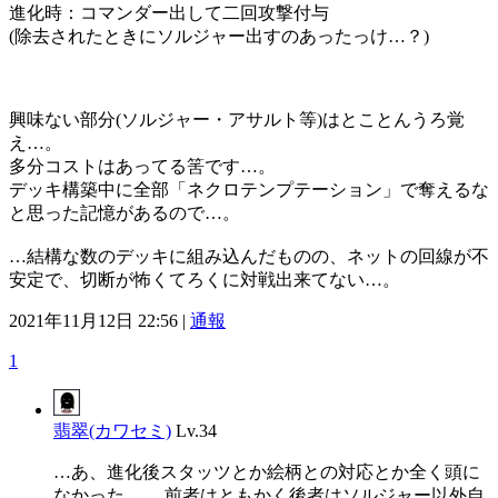
進化時：コマンダー出して二回攻撃付与
(除去されたときにソルジャー出すのあったっけ…？)
興味ない部分(ソルジャー・アサルト等)はとことんうろ覚
え…。
多分コストはあってる筈です…。
デッキ構築中に全部「ネクロテンプテーション」で奪えるな
と思った記憶があるので…。
…結構な数のデッキに組み込んだものの、ネットの回線が不
安定で、切断が怖くてろくに対戦出来てない…。
2021年11月12日 22:56 |
通報
1
翡翠(カワセミ)
Lv.34
…あ、進化後スタッツとか絵柄との対応とか全く頭に
なかった…。 前者はともかく後者はソルジャー以外自