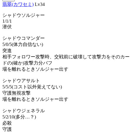
翡翠(カワセミ)
Lv34
シャドウソルジャー
1/1/1
潜伏
シャドウコマンダー
5/0/5(体力自信ない)
突進
相手フォロワー攻撃時、交戦前に破壊して攻撃力をそのカー
ドの(確か)攻撃力分バフ
場を離れるときソルジャー出す
シャドウアサルト
5/5/5(コスト以外覚えてない)
守護無視攻撃
場を離れるときソルジャー出す
シャドウジェネラル
5/2/10(多分…？)
必殺
守護