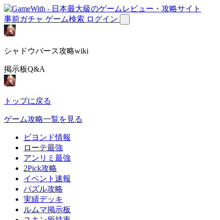
事前ガチャ
ゲーム検索
ログイン
シャドウバース攻略wiki
掲示板Q&A
トップに戻る
ゲーム攻略一覧を見る
ビヨンド情報
ローテ最強
アンリミ最強
2Pick攻略
イベント速報
パズル攻略
実績デッキ
ルムマ掲示板
スキン所持率