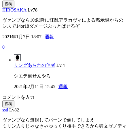
投稿
HIROSAKA
Lv78
ヴァンプなら10t以降に狂乱アラカヴィによる黙示録からの
シスで14or18ダメージぶっとばせるぞ
2021年1月7日 18:07 |
通報
0
リングあられの信者
Lv.4
シエテ倒せんやろ
2021年2月11日 15:45 |
通報
コメントを入力
投稿
sstl
Lv82
ヴァンプなら無視してバーンで倒してしまえ
ミリン入りじゃなきゃゆっくり相手できるから碑文ゼノディ