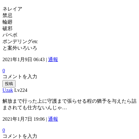
ネレイア
禁忌
輪廻
破邪
パペボ
ポンデリングetc
と案外いろいろ
2021年1月9日 06:43 |
通報
0
コメントを入力
投稿
Uzak
Lv224
解放まで行った上に守護まで張らせる程の猶予を与えたら詰
まされても仕方ないんじゃ…
2021年1月7日 19:06 |
通報
0
コメントを入力