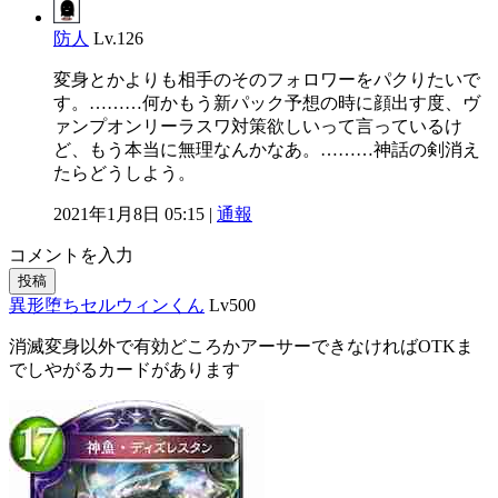
防人
Lv.126
変身とかよりも相手のそのフォロワーをパクりたいで
す。………何かもう新パック予想の時に顔出す度、ヴ
ァンプオンリーラスワ対策欲しいって言っているけ
ど、もう本当に無理なんかなあ。………神話の剣消え
たらどうしよう。
2021年1月8日 05:15 |
通報
コメントを入力
投稿
異形堕ちセルウィンくん
Lv500
消滅変身以外で有効どころかアーサーできなければOTKま
でしやがるカードがあります