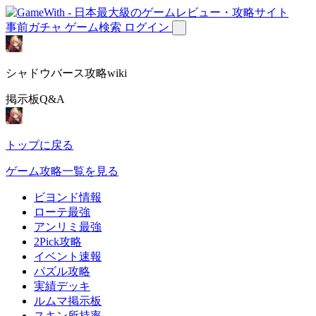
事前ガチャ
ゲーム検索
ログイン
シャドウバース攻略wiki
掲示板Q&A
トップに戻る
ゲーム攻略一覧を見る
ビヨンド情報
ローテ最強
アンリミ最強
2Pick攻略
イベント速報
パズル攻略
実績デッキ
ルムマ掲示板
スキン所持率