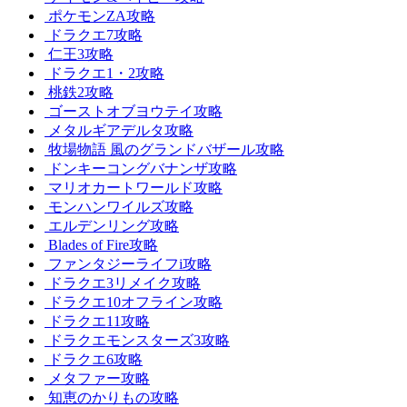
ポケモンZA攻略
ドラクエ7攻略
仁王3攻略
ドラクエ1・2攻略
桃鉄2攻略
ゴーストオブヨウテイ攻略
メタルギアデルタ攻略
牧場物語 風のグランドバザール攻略
ドンキーコングバナンザ攻略
マリオカートワールド攻略
モンハンワイルズ攻略
エルデンリング攻略
Blades of Fire攻略
ファンタジーライフi攻略
ドラクエ3リメイク攻略
ドラクエ10オフライン攻略
ドラクエ11攻略
ドラクエモンスターズ3攻略
ドラクエ6攻略
メタファー攻略
知恵のかりもの攻略