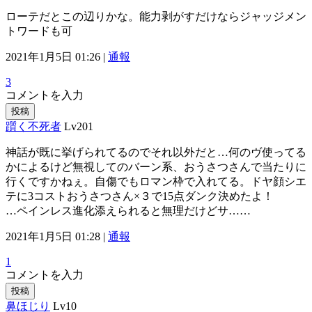
ローテだとこの辺りかな。能力剥がすだけならジャッジメン
トワードも可
2021年1月5日 01:26 |
通報
3
コメントを入力
投稿
躓く不死者
Lv201
神話が既に挙げられてるのでそれ以外だと…何のヴ使ってる
かによるけど無視してのバーン系、おうさつさんで当たりに
行くですかねぇ。自傷でもロマン枠で入れてる。ドヤ顔シエ
テに3コストおうさつさん×３で15点ダンク決めたよ！
…ペインレス進化添えられると無理だけどサ……
2021年1月5日 01:28 |
通報
1
コメントを入力
投稿
鼻ほじり
Lv10