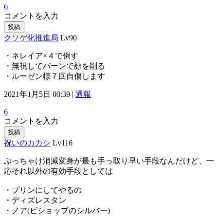
6
コメントを入力
投稿
クソゲ化推進局
Lv90
・ネレイア×４で倒す
・無視してバーンで顔を削る
・ルーゼン様７回自傷します
2021年1月5日 00:39 |
通報
6
コメントを入力
投稿
祝いのカカシ
Lv116
ぶっちゃけ消滅変身が最も手っ取り早い手段なんだけど、一
応それ以外の有効手段としては
・プリンにしてやるの
・ディズレスタン
・ノア(ビショップのシルバー)