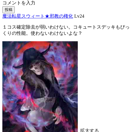
コメントを入力
投稿
魔法転星スウィート★邪教の権化
Lv24
１コス確定除去が弱いわけない。コキュートスデッキもびっ
くりの性能。使わないわけないよな？
拡大する