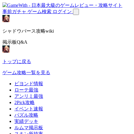
事前ガチャ
ゲーム検索
ログイン
シャドウバース攻略wiki
掲示板Q&A
トップに戻る
ゲーム攻略一覧を見る
ビヨンド情報
ローテ最強
アンリミ最強
2Pick攻略
イベント速報
パズル攻略
実績デッキ
ルムマ掲示板
スキン所持率